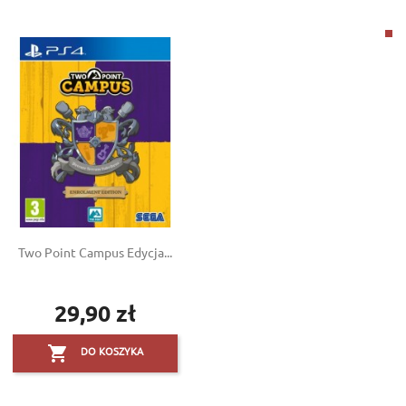
Two Point Campus Edycja...
29,90 zł
Cena

DO KOSZYKA