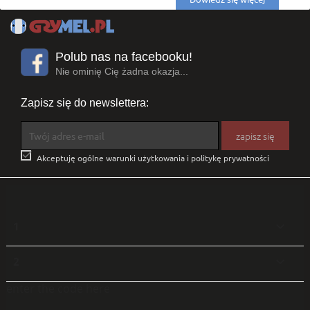
Polub nas na facebooku!
Nie ominię Cię żadna okazja...
Zapisz się do newslettera:

Akceptuję ogólne warunki użytkowania i politykę prywatności
1

2

enter the code here