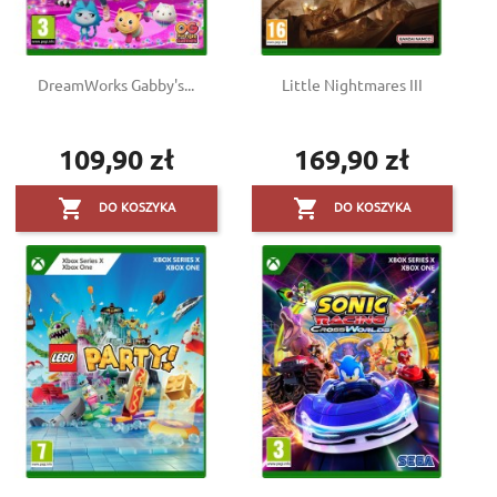
DreamWorks Gabby's...
Little Nightmares III
109,90 zł
169,90 zł
Cena
Cena


DO KOSZYKA
DO KOSZYKA