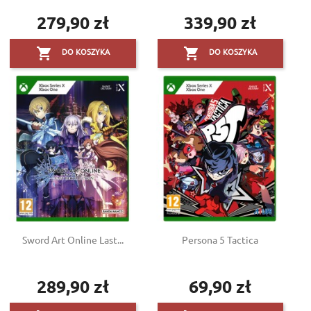
279,90 zł
339,90 zł
Cena
Cena


DO KOSZYKA
DO KOSZYKA
Sword Art Online Last...
Persona 5 Tactica
289,90 zł
69,90 zł
Cena
Cena