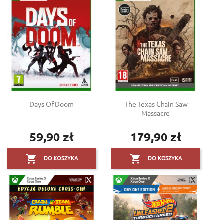
Days Of Doom
The Texas Chain Saw
Massacre
59,90 zł
179,90 zł
Cena
Cena


DO KOSZYKA
DO KOSZYKA