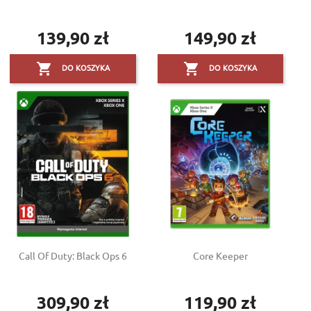
139,90 zł
149,90 zł
Cena
Cena


DO KOSZYKA
DO KOSZYKA
Call Of Duty: Black Ops 6
Core Keeper
309,90 zł
119,90 zł
Cena
Cena