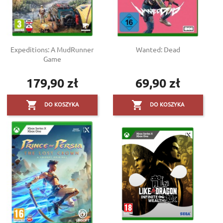
Expeditions: A MudRunner
Wanted: Dead
Game
179,90 zł
69,90 zł
Cena
Cena


DO KOSZYKA
DO KOSZYKA