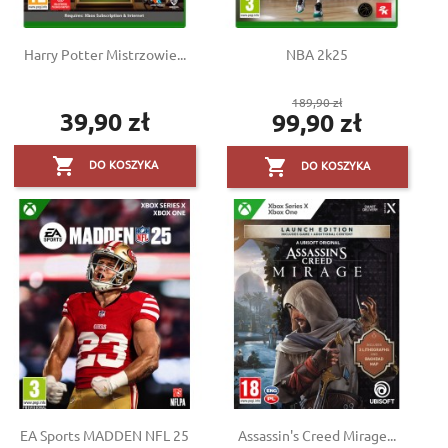
Harry Potter Mistrzowie...
NBA 2k25
Cena
189,90 zł
39,90 zł
99,90 zł
Cena
podstawowa
Cena


DO KOSZYKA
DO KOSZYKA
EA Sports MADDEN NFL 25
Assassin's Creed Mirage...