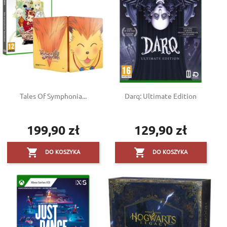
Tales Of Symphonia...
Darq: Ultimate Edition
199,90 zł
129,90 zł
Cena
Cena


DO KOSZYKA
DO KOSZYKA