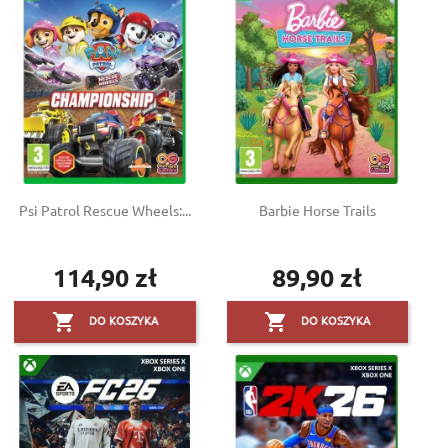
Psi Patrol Rescue Wheels:...
Barbie Horse Trails
114,90 zł
89,90 zł
Cena
Cena


DO KOSZYKA
DO KOSZYKA