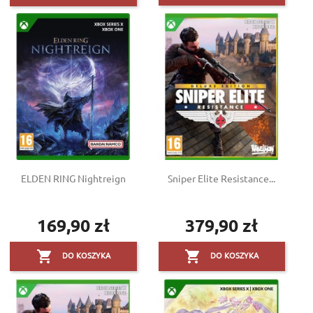
ELDEN RING Nightreign
Sniper Elite Resistance...
169,90 zł
379,90 zł
Cena
Cena


DO KOSZYKA
DO KOSZYKA