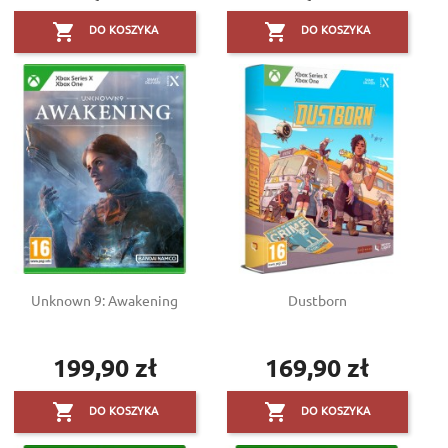


DO KOSZYKA
DO KOSZYKA
Unknown 9: Awakening
Dustborn
199,90 zł
169,90 zł
Cena
Cena


DO KOSZYKA
DO KOSZYKA