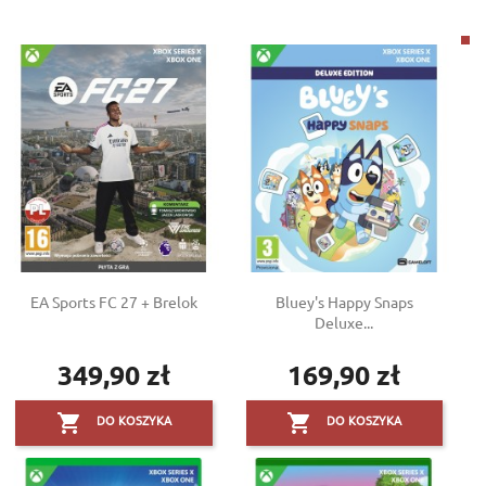
EA Sports FC 27 + Brelok
Bluey's Happy Snaps
Deluxe...
349,90 zł
169,90 zł
Cena
Cena


DO KOSZYKA
DO KOSZYKA