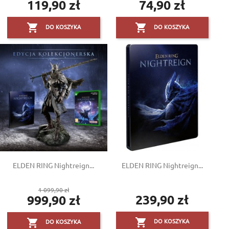
119,90 zł
74,90 zł
Cena
Cena


DO KOSZYKA
DO KOSZYKA
ELDEN RING Nightreign...
ELDEN RING Nightreign...
Cena
1 099,90 zł
239,90 zł
999,90 zł
podstawowa
Cena
Cena


DO KOSZYKA
DO KOSZYKA