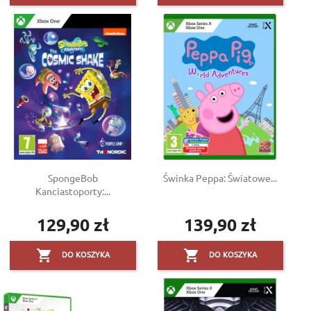
SpongeBob
Świnka Peppa: Światowe...
Kanciastoporty:...
129,90 zł
139,90 zł
Cena
Cena


DO KOSZYKA
DO KOSZYKA