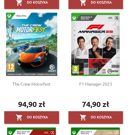


DO KOSZYKA
DO KOSZYKA
The Crew Motorfest
F1 Manager 2023
94,90 zł
74,90 zł
Cena
Cena


DO KOSZYKA
DO KOSZYKA