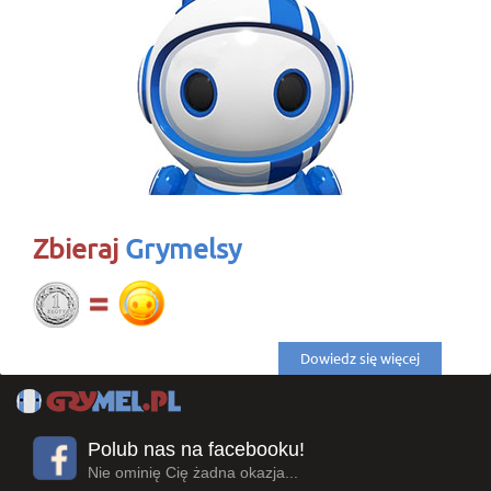
Zbieraj
Grymelsy
Dowiedz się więcej
Polub nas na facebooku!
Nie ominię Cię żadna okazja...