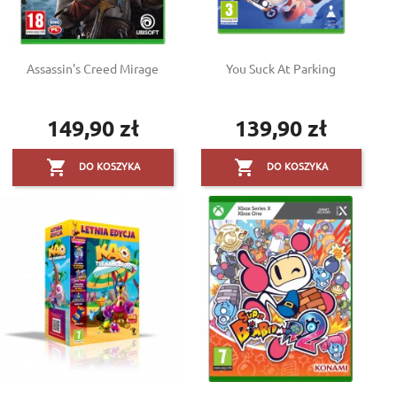
Assassin's Creed Mirage
You Suck At Parking
149,90 zł
139,90 zł
Cena
Cena


DO KOSZYKA
DO KOSZYKA