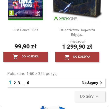
Just Dance 2023
Dziedzictwo Hogwartu
Edycja...
Cena
1 499,90 zł
99,90 zł
1 299,90 zł
Cena
podstawowa
Cena


DO KOSZYKA
DO KOSZYKA
Pokazano 1-60 z 324 pozycji
1
Następny

2
3
…
6
Do góry
