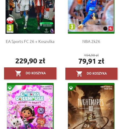
EA Sports FC 26 + Koszulka
NBA 2k26
Cena
154,90 zł
229,90 zł
79,91 zł
Cena
podstawowa
Cena


DO KOSZYKA
DO KOSZYKA