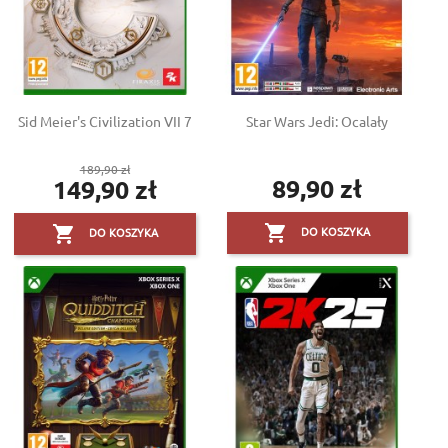
Sid Meier's Civilization VII 7
Star Wars Jedi: Ocalały
Cena
189,90 zł
89,90 zł
149,90 zł
podstawowa
Cena
Cena


DO KOSZYKA
DO KOSZYKA