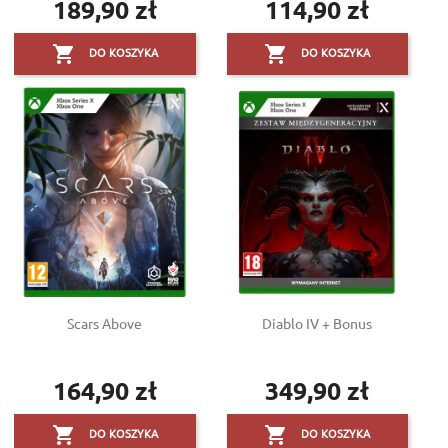
189,90 zł
114,90 zł
Cena
Cena


DO KOSZYKA
DO KOSZYKA
Scars Above
Diablo IV + Bonus
164,90 zł
349,90 zł
Cena
Cena


DO KOSZYKA
DO KOSZYKA