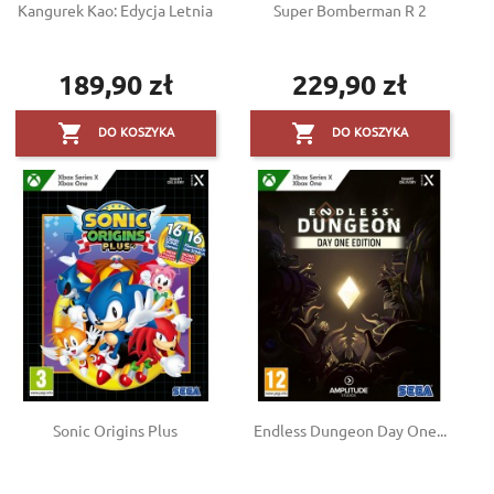
Kangurek Kao: Edycja Letnia
Super Bomberman R 2
189,90 zł
229,90 zł
Cena
Cena


DO KOSZYKA
DO KOSZYKA
Sonic Origins Plus
Endless Dungeon Day One...