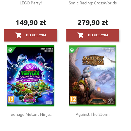
LEGO Party!
Sonic Racing: CrossWorlds
149,90 zł
279,90 zł
Cena
Cena


DO KOSZYKA
DO KOSZYKA
Teenage Mutant Ninja...
Against The Storm