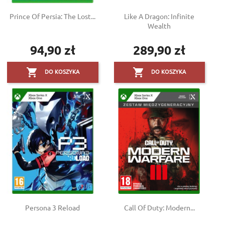
Prince Of Persia: The Lost...
Like A Dragon: Infinite
Wealth
94,90 zł
289,90 zł
Cena
Cena


DO KOSZYKA
DO KOSZYKA
Persona 3 Reload
Call Of Duty: Modern...