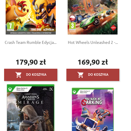
Crash Team Rumble Edycja...
Hot Wheels Unleashed 2 -...
179,90 zł
169,90 zł
Cena
Cena


DO KOSZYKA
DO KOSZYKA