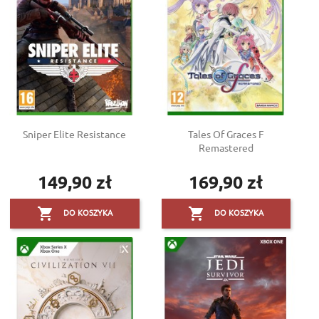
Sniper Elite Resistance
Tales Of Graces F
Remastered
149,90 zł
169,90 zł
Cena
Cena


DO KOSZYKA
DO KOSZYKA