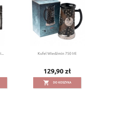
...
Kufel Wiedźmin 750 Ml
129,90 zł
Cena

DO KOSZYKA