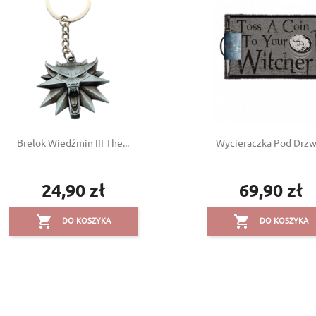
Brelok Wiedźmin III The...
Wycieraczka Pod Drzwi
24,90 zł
69,90 zł
Cena
Cena


DO KOSZYKA
DO KOSZYKA