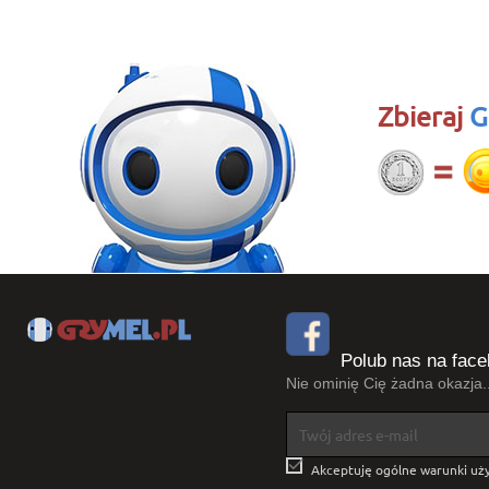
Zbieraj
G
Polub nas na face
Nie ominię Cię żadna okazja..

Akceptuję ogólne warunki uży