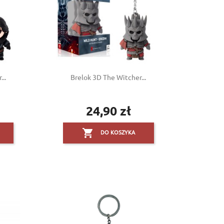
..
Brelok 3D The Witcher...
24,90 zł
Cena

DO KOSZYKA