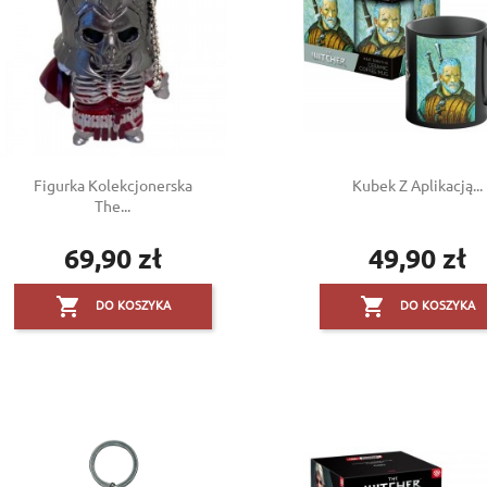
Figurka Kolekcjonerska
Kubek Z Aplikacją...
The...
69,90 zł
49,90 zł
Cena
Cena


DO KOSZYKA
DO KOSZYKA