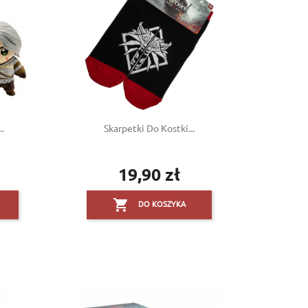
×
×
×
×
.
Skarpetki Do Kostki...
19,90 zł
Cena

DO KOSZYKA