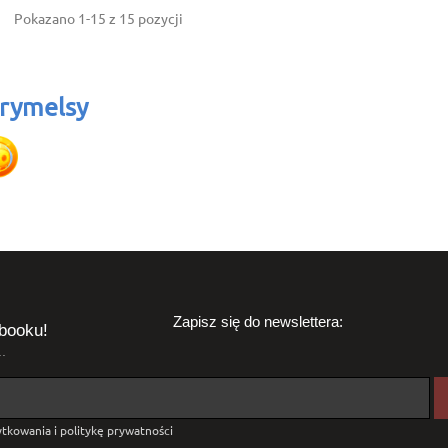
Pokazano 1-15 z 15 pozycji
rymelsy
Zapisz się do newslettera:
booku!
.
tkowania i politykę prywatności