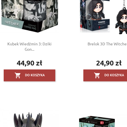
Kubek Wiedźmin 3: Dziki
Brelok 3D The Witcher.
Gon...
44,90 zł
24,90 zł
Cena
Cena


DO KOSZYKA
DO KOSZYKA