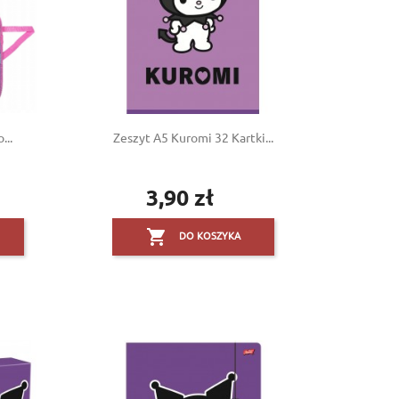
...
Zeszyt A5 Kuromi 32 Kartki...
3,90 zł
Cena

DO KOSZYKA