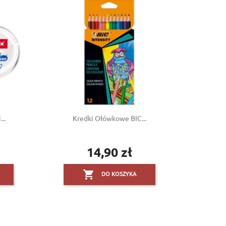
..
Kredki Ołówkowe BIC...
14,90 zł
Cena

DO KOSZYKA