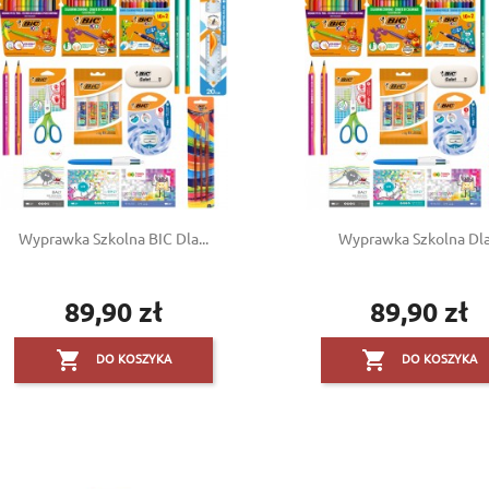
Create new list
((cancelText))
((modalDeleteText))
Cancel
Sign in
Cancel
Create wishlist
Wyprawka Szkolna BIC Dla...
Wyprawka Szkolna Dla.
89,90 zł
89,90 zł
Cena
Cena


DO KOSZYKA
DO KOSZYKA