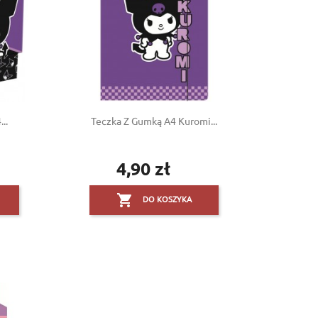
..
Teczka Z Gumką A4 Kuromi...
4,90 zł
Cena

DO KOSZYKA