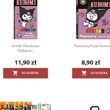
Kredki Ołówkowe
Flamastry Pisaki Kuromi 
Trójkątne...
11,90 zł
8,90 zł
Cena
Cena


DO KOSZYKA
DO KOSZYKA