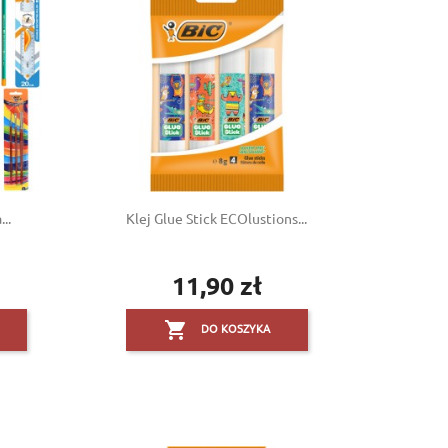
..
Klej Glue Stick ECOlustions...
11,90 zł
Cena

DO KOSZYKA