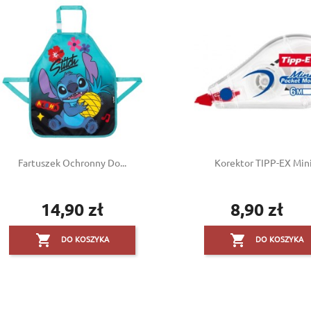
Fartuszek Ochronny Do...
Korektor TIPP-EX Mini.
14,90 zł
8,90 zł
Cena
Cena


DO KOSZYKA
DO KOSZYKA