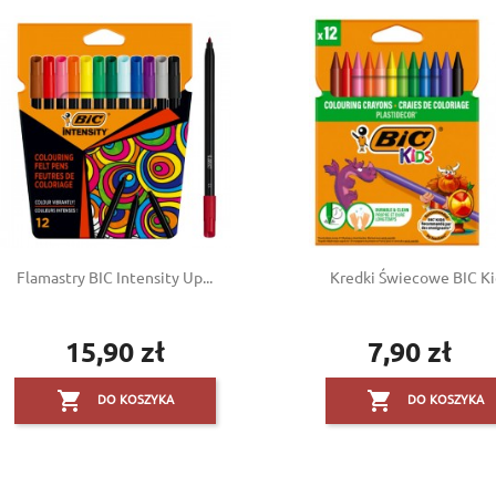
Flamastry BIC Intensity Up...
Kredki Świecowe BIC Kid
15,90 zł
7,90 zł
Cena
Cena


DO KOSZYKA
DO KOSZYKA