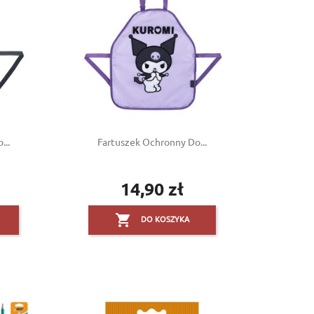
...
Fartuszek Ochronny Do...
14,90 zł
Cena

DO KOSZYKA
×
×
×
×