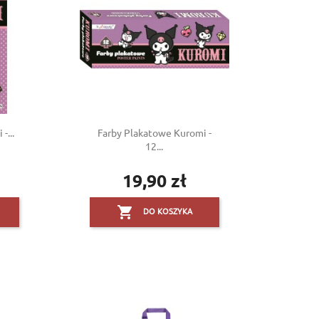
-...
Farby Plakatowe Kuromi -
12...
19,90 zł
Cena

DO KOSZYKA