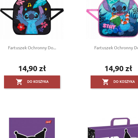
Fartuszek Ochronny Do...
Fartuszek Ochronny Do
14,90 zł
14,90 zł
Cena
Cena


DO KOSZYKA
DO KOSZYKA