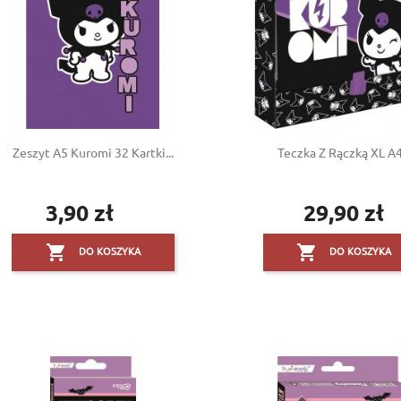
Zeszyt A5 Kuromi 32 Kartki...
Teczka Z Rączką XL A4.
3,90 zł
29,90 zł
Cena
Cena


DO KOSZYKA
DO KOSZYKA