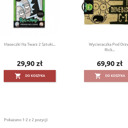
Maseczki Na Twarz 2 Sztuki...
Wycieraczka Pod Drz
Rick...
dd to wishlist
29,90 zł
69,90 zł
Cena
Cena
reate wishlist
(modalTitle))
ign in


DO KOSZYKA
DO KOSZYKA
shlist name
confirmMessage))
 need to be logged in to save products in your wishlist.
((cancelText))
((modalDeleteText))
Cancel
Sign in
Cancel
Create wishlist
Pokazano 1-2 z 2 pozycji
Create new list