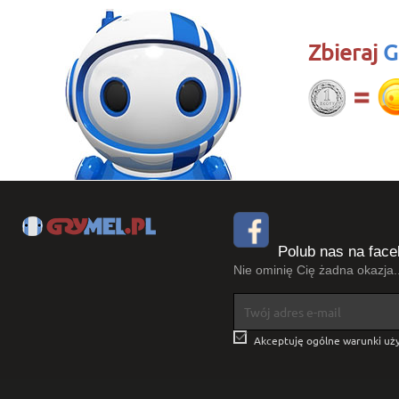
Zbieraj
G
Polub nas na face
Nie ominię Cię żadna okazja..

Akceptuję ogólne warunki uży