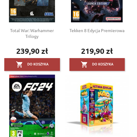
Total War: Warhammer
Tekken 8 Edycja Premierowa
Trilogy
239,90 zł
219,90 zł
Cena
Cena


DO KOSZYKA
DO KOSZYKA