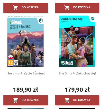


DO KOSZYKA
DO KOSZYKA
The Sims 4: Życie I Śmierć
The Sims 4: Zakochaj Się!
189,90 zł
179,90 zł
Cena
Cena


DO KOSZYKA
DO KOSZYKA