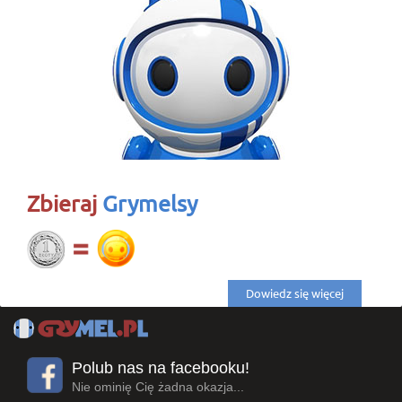
Zbieraj
Grymelsy
Dowiedz się więcej
Polub nas na facebooku!
Nie ominię Cię żadna okazja...