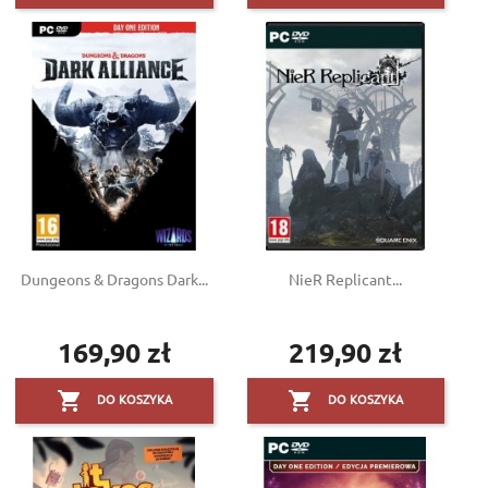
Dungeons & Dragons Dark...
NieR Replicant...
169,90 zł
219,90 zł
Cena
Cena


DO KOSZYKA
DO KOSZYKA