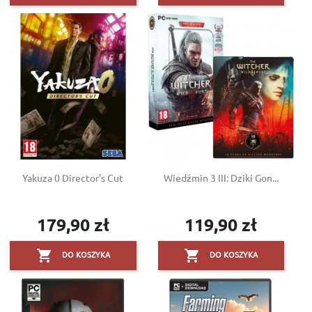
Yakuza 0 Director’s Cut
Wiedźmin 3 III: Dziki Gon...
179,90 zł
119,90 zł
Cena
Cena


DO KOSZYKA
DO KOSZYKA