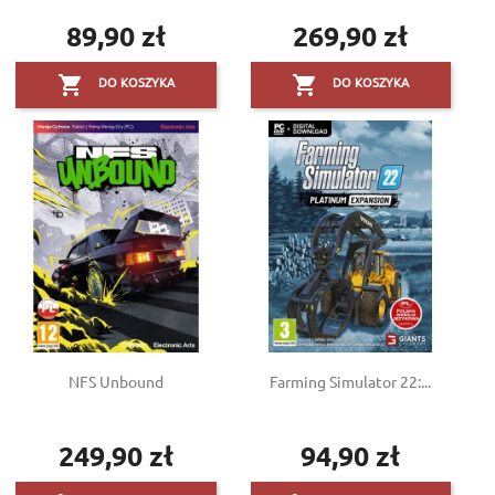
89,90 zł
269,90 zł
Cena
Cena


DO KOSZYKA
DO KOSZYKA
NFS Unbound
Farming Simulator 22:...
249,90 zł
94,90 zł
Cena
Cena