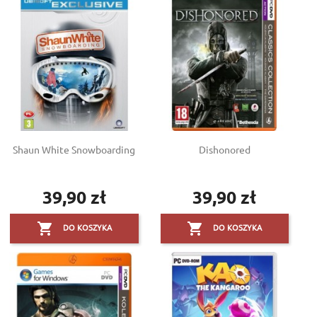
Shaun White Snowboarding
Dishonored
39,90 zł
39,90 zł
Cena
Cena


DO KOSZYKA
DO KOSZYKA