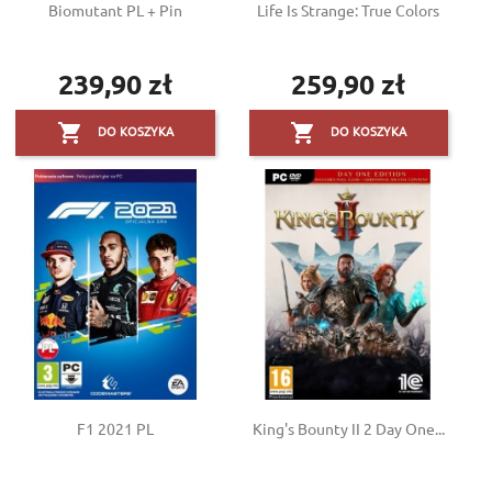
Biomutant PL + Pin
Life Is Strange: True Colors
239,90 zł
259,90 zł
Cena
Cena


DO KOSZYKA
DO KOSZYKA
F1 2021 PL
King's Bounty II 2 Day One...