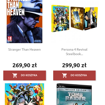
Stranger Than Heaven
Persona 4 Revival
Steelbook...
269,90 zł
299,90 zł
Cena
Cena


DO KOSZYKA
DO KOSZYKA