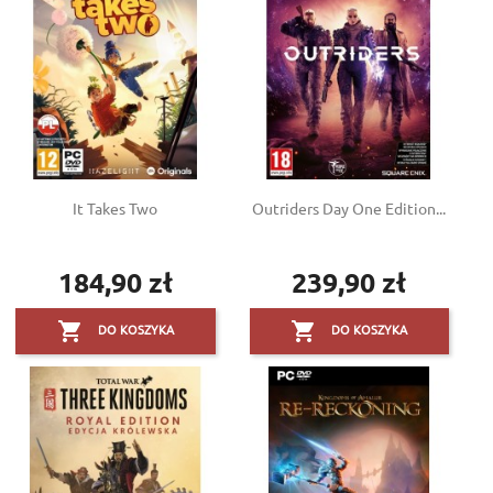
It Takes Two
Outriders Day One Edition...
184,90 zł
239,90 zł
Cena
Cena


DO KOSZYKA
DO KOSZYKA