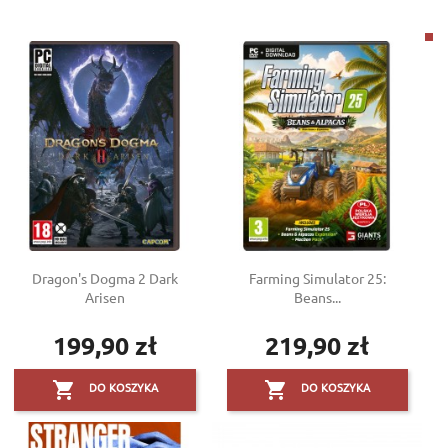
Dragon's Dogma 2 Dark
Farming Simulator 25:
Arisen
Beans...
199,90 zł
219,90 zł
Cena
Cena


DO KOSZYKA
DO KOSZYKA