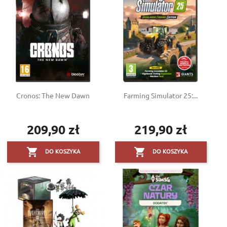
Cronos: The New Dawn
Farming Simulator 25:...
209,90 zł
219,90 zł
Cena
Cena


DO KOSZYKA
DO KOSZYKA