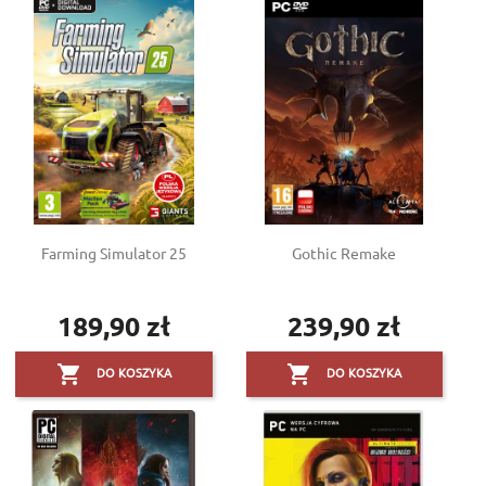
Farming Simulator 25
Gothic Remake
189,90 zł
239,90 zł
Cena
Cena


DO KOSZYKA
DO KOSZYKA