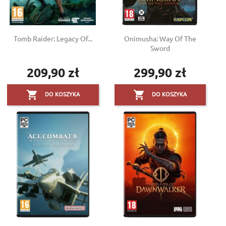
Tomb Raider: Legacy Of...
Onimusha: Way Of The
Sword
209,90 zł
299,90 zł
Cena
Cena


DO KOSZYKA
DO KOSZYKA