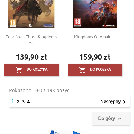
Total War: Three Kingdoms
Kingdoms Of Amalur...
-...
139,90 zł
159,90 zł
Cena
Cena


DO KOSZYKA
DO KOSZYKA
Pokazano 1-60 z 193 pozycji
1
Następny

2
3
4
Do góry
