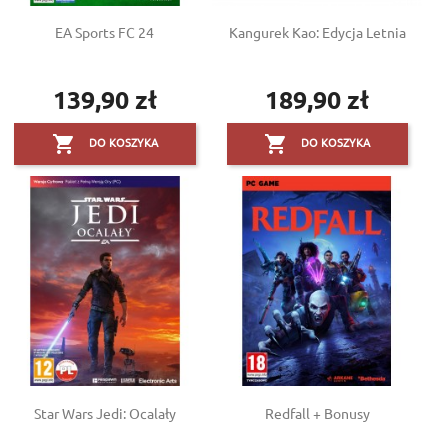
EA Sports FC 24
Kangurek Kao: Edycja Letnia
139,90 zł
189,90 zł
Cena
Cena


DO KOSZYKA
DO KOSZYKA
Star Wars Jedi: Ocalały
Redfall + Bonusy