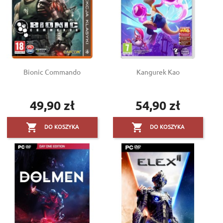
Bionic Commando
Kangurek Kao
49,90 zł
54,90 zł
Cena
Cena


DO KOSZYKA
DO KOSZYKA