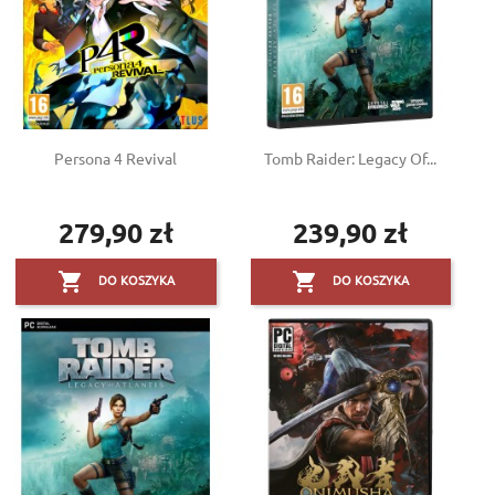
Persona 4 Revival
Tomb Raider: Legacy Of...
279,90 zł
239,90 zł
Cena
Cena


DO KOSZYKA
DO KOSZYKA