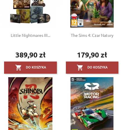
Little Nightmares III...
The Sims 4: Czar Natury
389,90 zł
179,90 zł
Cena
Cena


DO KOSZYKA
DO KOSZYKA