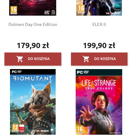
Dolmen Day One Edition
ELEX II
179,90 zł
199,90 zł
Cena
Cena


DO KOSZYKA
DO KOSZYKA