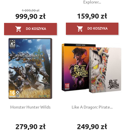
Explorer...
Cena
1 099,90 zł
159,90 zł
999,90 zł
podstawowa
Cena
Cena


DO KOSZYKA
DO KOSZYKA
Monster Hunter Wilds
Like A Dragon: Pirate...
279,90 zł
249,90 zł
Cena
Cena