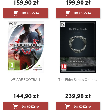
159,90 zł
199,90 zł
Cena
Cena


DO KOSZYKA
DO KOSZYKA
WE ARE FOOTBALL
The Elder Scrolls Online...
144,90 zł
239,90 zł
Cena
Cena


DO KOSZYKA
DO KOSZYKA