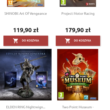
SHINOBI: Art Of Vengeance
Project Motor Racing
119,90 zł
179,90 zł
Cena
Cena


DO KOSZYKA
DO KOSZYKA
ELDEN RING Nightreign...
Two Point Museum -