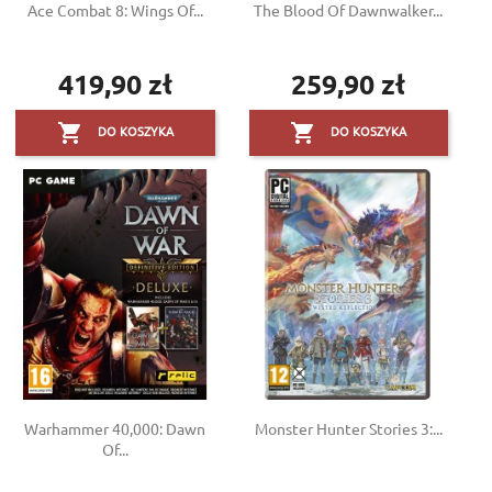
Ace Combat 8: Wings Of...
The Blood Of Dawnwalker...
419,90 zł
259,90 zł
Cena
Cena


DO KOSZYKA
DO KOSZYKA
Warhammer 40,000: Dawn
Monster Hunter Stories 3:...
Of...