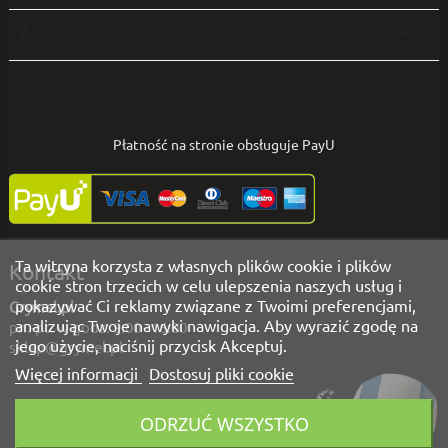
2

enter the code here
Płatność na stronie obsługuje PayU
Ta witryna korzysta z własnych plików cookie i plików
Kontakt
cookie stron trzecich w celu ulepszenia naszych usług i
pokazywać Ci reklamy związane z Twoimi preferencjami,
Grymel.pl
analizując Twoje nawyki nawigacja. Aby wyrazić zgodę na
pn.-pt. w godz. 9:00 - 16:00
jego użycie, naciśnij przycisk Akceptuj.
sklep@grymel.pl
Więcej informacji
Dostosuj pliki cookie
Masz pytania?
ODRZUĆ WSZYSTKO
Zadzwoń!