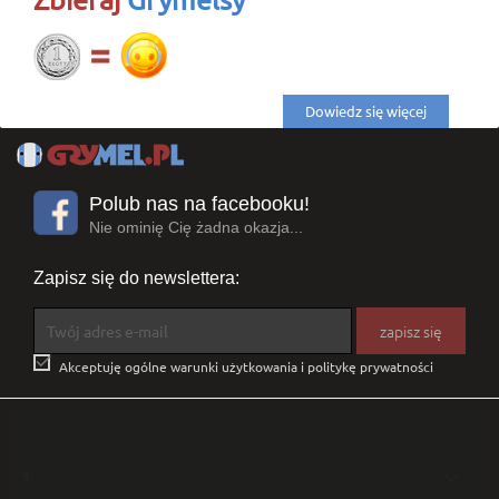
Create new list
add_circle_outline
((cancelText))
((modalDeleteText))
Cancel
Sign in
Cancel
Create wishlist
Dowiedz się więcej
Polub nas na facebooku!
Nie ominię Cię żadna okazja...
Zapisz się do newslettera:

Akceptuję ogólne warunki użytkowania i politykę prywatności
1
