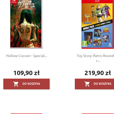
Create new list
((cancelText))
((modalDeleteText))
Cancel
Sign in
Cancel
Create wishlist
Hollow Cocoon - Special...
Toy Story: Retro Round
+...
109,90 zł
219,90 zł
Cena
Cena


DO KOSZYKA
DO KOSZYKA