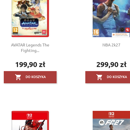
AVATAR Legends The
NBA 2k27
Fighting...
199,90 zł
299,90 zł
Cena
Cena


DO KOSZYKA
DO KOSZYKA