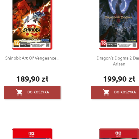
Shinobi: Art Of Vengeance...
Dragon's Dogma 2 Da
Arisen
189,90 zł
199,90 zł
Cena
Cena


DO KOSZYKA
DO KOSZYKA