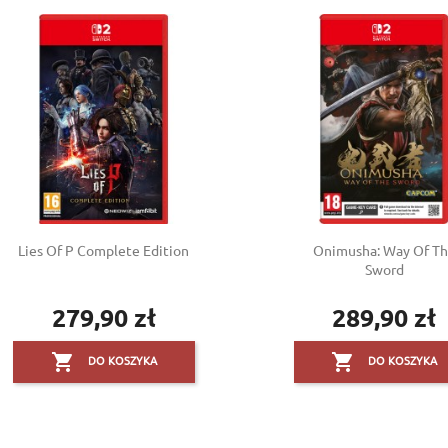
Lies Of P Complete Edition
Onimusha: Way Of T
Sword
279,90 zł
289,90 zł
Cena
Cena


DO KOSZYKA
DO KOSZYKA