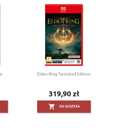
he
Elden Ring Tarnished Edition
319,90 zł
Cena

DO KOSZYKA