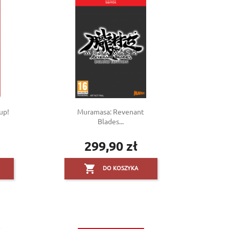
up!
Muramasa: Revenant
Blades...
299,90 zł
Cena

DO KOSZYKA