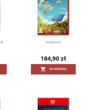
lok
Solarpunk
184,90 zł
Cena

DO KOSZYKA