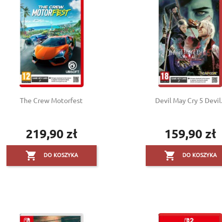
The Crew Motorfest
Devil May Cry 5 Devil.
219,90 zł
159,90 zł
Cena
Cena


DO KOSZYKA
DO KOSZYKA
reate wishlist
(modalTitle))
ign in
dd to wishlist
shlist name
confirmMessage))
 need to be logged in to save products in your wishlist.