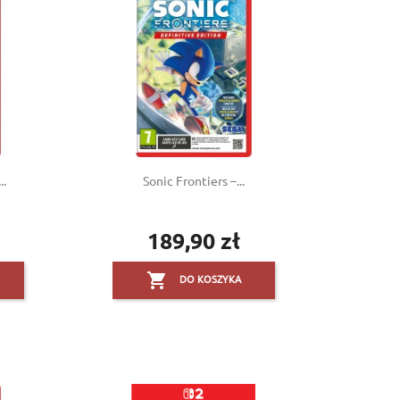
..
Sonic Frontiers –...
189,90 zł
Cena

DO KOSZYKA
×
×
×
×