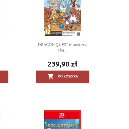
DRAGON QUEST Monsters:
The...
239,90 zł
Cena

DO KOSZYKA