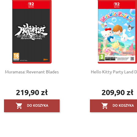
Muramasa: Revenant Blades
Hello Kitty Party Land Da
219,90 zł
209,90 zł
Cena
Cena


DO KOSZYKA
DO KOSZYKA