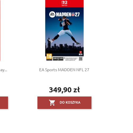
y...
EA Sports MADDEN NFL 27
349,90 zł
Cena

DO KOSZYKA