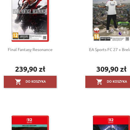
Final Fantasy Resonance
EA Sports FC 27 + Bre
239,90 zł
309,90 zł
Cena
Cena


DO KOSZYKA
DO KOSZYKA