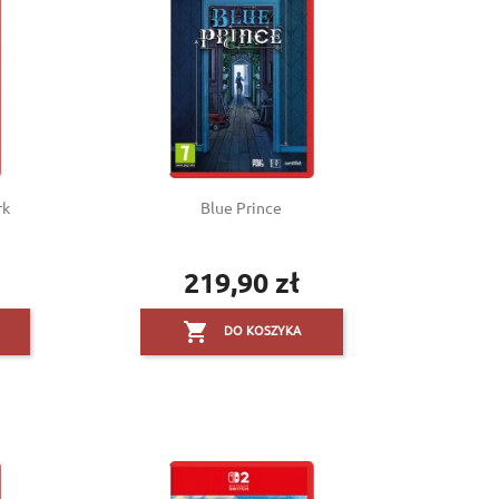
rk
Blue Prince
219,90 zł
Cena

DO KOSZYKA