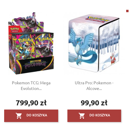
Pokemon TCG: Mega
Ultra Pro: Pokemon -
Evolution...
Alcove...
799,90 zł
99,90 zł
Cena
Cena


DO KOSZYKA
DO KOSZYKA