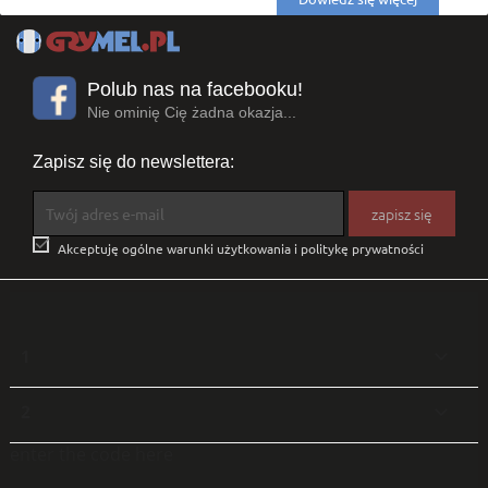
Polub nas na facebooku!
Nie ominię Cię żadna okazja...
Zapisz się do newslettera:

Akceptuję ogólne warunki użytkowania i politykę prywatności
1

2

enter the code here