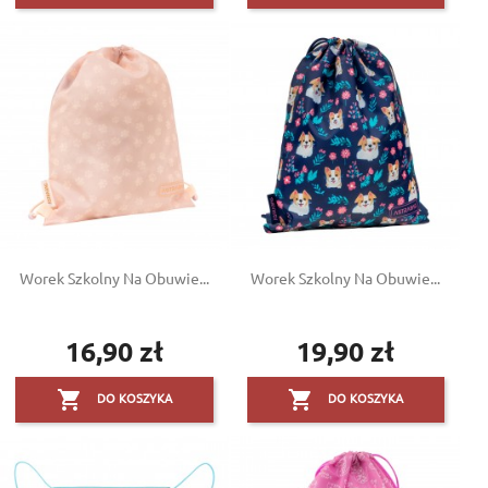
Worek Szkolny Na Obuwie...
Worek Szkolny Na Obuwie...
16,90 zł
19,90 zł
Cena
Cena


DO KOSZYKA
DO KOSZYKA