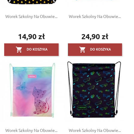
Worek Szkolny Na Obuwie...
Worek Szkolny Na Obuwie...
14,90 zł
24,90 zł
Cena
Cena


DO KOSZYKA
DO KOSZYKA
Worek Szkolny Na Obuwie...
Worek Szkolny Na Obuwie...