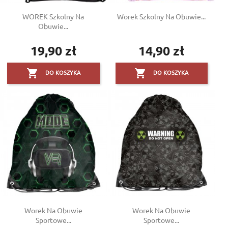
WOREK Szkolny Na
Worek Szkolny Na Obuwie...
Obuwie...
19,90 zł
14,90 zł
Cena
Cena


DO KOSZYKA
DO KOSZYKA
Worek Na Obuwie
Worek Na Obuwie
Sportowe...
Sportowe...