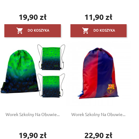
19,90 zł
11,90 zł
Cena
Cena


DO KOSZYKA
DO KOSZYKA
Worek Szkolny Na Obuwie...
Worek Szkolny Na Obuwie...
19,90 zł
22,90 zł
Cena
Cena