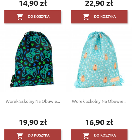
14,90 zł
22,90 zł
Cena
Cena


DO KOSZYKA
DO KOSZYKA
Worek Szkolny Na Obuwie...
Worek Szkolny Na Obuwie...
19,90 zł
16,90 zł
Cena
Cena


DO KOSZYKA
DO KOSZYKA