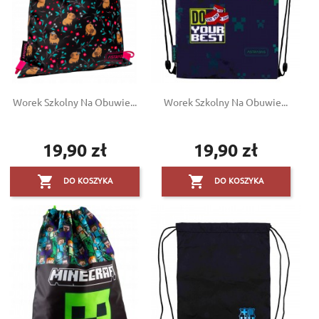
Worek Szkolny Na Obuwie...
Worek Szkolny Na Obuwie...
19,90 zł
19,90 zł
Cena
Cena


DO KOSZYKA
DO KOSZYKA