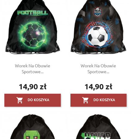
Worek Na Obuwie
Worek Na Obuwie
Sportowe...
Sportowe...
14,90 zł
14,90 zł
Cena
Cena


DO KOSZYKA
DO KOSZYKA