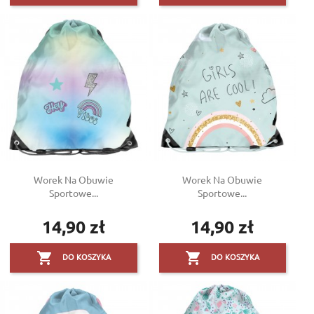
Worek Na Obuwie
Worek Na Obuwie
Sportowe...
Sportowe...
14,90 zł
14,90 zł
Cena
Cena


DO KOSZYKA
DO KOSZYKA