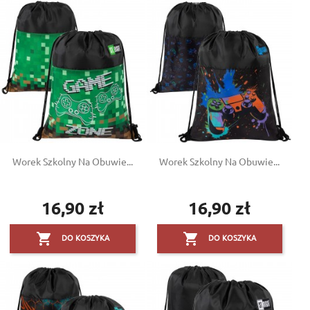
Worek Szkolny Na Obuwie...
Worek Szkolny Na Obuwie...
16,90 zł
16,90 zł
Cena
Cena


DO KOSZYKA
DO KOSZYKA