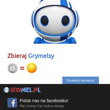
Zbieraj
Grymelsy
Dowiedz się więcej
Polub nas na facebooku!
Nie ominię Cię żadna okazja...