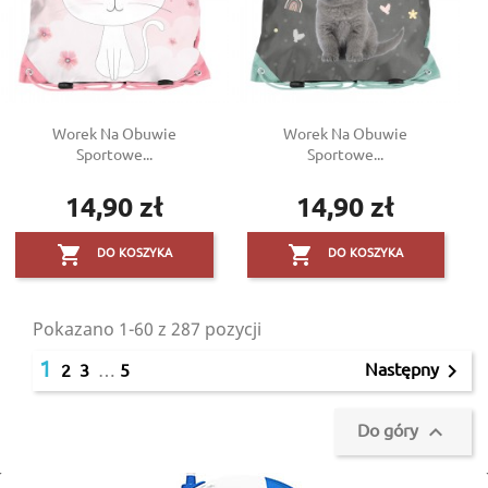
Worek Na Obuwie
Worek Na Obuwie
Sportowe...
Sportowe...
14,90 zł
14,90 zł
Cena
Cena


DO KOSZYKA
DO KOSZYKA
Pokazano 1-60 z 287 pozycji
1
Następny

2
3
…
5
Do góry
