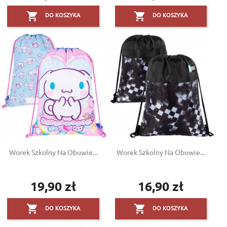


DO KOSZYKA
DO KOSZYKA
Worek Szkolny Na Obuwie...
Worek Szkolny Na Obuwie...
19,90 zł
16,90 zł
Cena
Cena


DO KOSZYKA
DO KOSZYKA