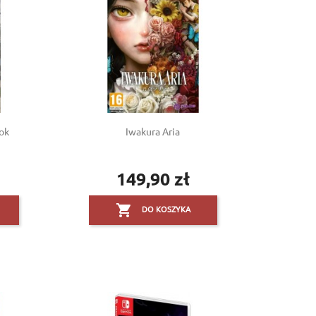
lok
Iwakura Aria
149,90 zł
Cena

DO KOSZYKA