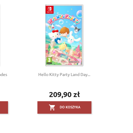
ades
Hello Kitty Party Land Day...
209,90 zł
Cena

DO KOSZYKA