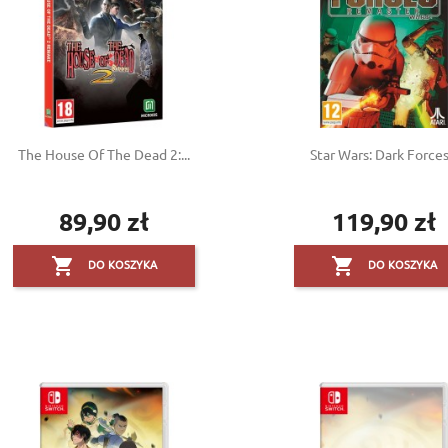
The House Of The Dead 2:...
Star Wars: Dark Forces.
89,90 zł
119,90 zł
Cena
Cena


DO KOSZYKA
DO KOSZYKA