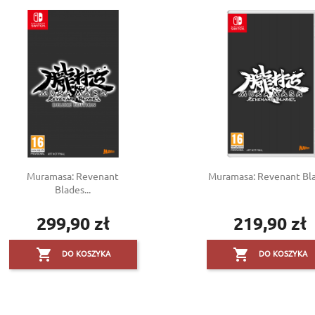
Muramasa: Revenant
Muramasa: Revenant Bl
Blades...
299,90 zł
219,90 zł
Cena
Cena


DO KOSZYKA
DO KOSZYKA