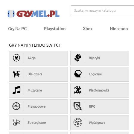
Gry Na PC
Playstation
Xbox
Nintendo
GRY NA NINTENDO SWITCH
Akcja
Bijatyki
Dla dzieci
Logiczne
Muzyczne
Platformówki
Przygodowe
RPG
Strategiczne
Wyścigowe