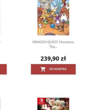
e
DRAGON QUEST Monsters:
The...
239,90 zł
Cena

DO KOSZYKA