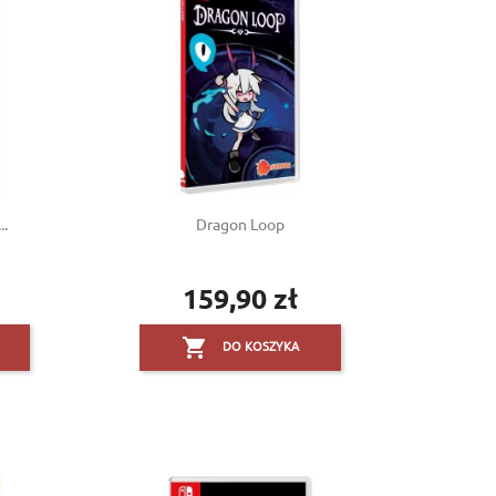
..
Dragon Loop
159,90 zł
Cena

DO KOSZYKA
×
×
×
×