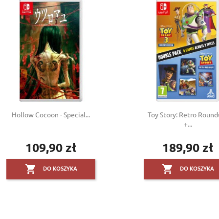
Hollow Cocoon - Special...
Toy Story: Retro Round
+...
109,90 zł
189,90 zł
Cena
Cena


DO KOSZYKA
DO KOSZYKA