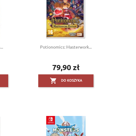
..
Potionomics: Masterwork...
79,90 zł
Cena

DO KOSZYKA