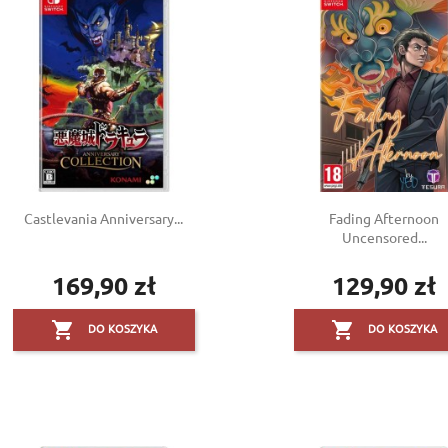
Create new list
((cancelText))
((modalDeleteText))
Cancel
Sign in
Cancel
Create wishlist
Castlevania Anniversary...
Fading Afternoon
Uncensored...
169,90 zł
129,90 zł
Cena
Cena


DO KOSZYKA
DO KOSZYKA