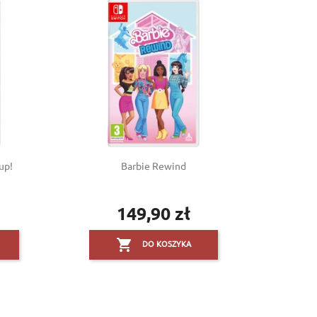
up!
Barbie Rewind
149,90 zł
Cena

DO KOSZYKA