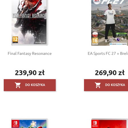
Final Fantasy Resonance
EA Sports FC 27 + Bre
239,90 zł
269,90 zł
Cena
Cena


DO KOSZYKA
DO KOSZYKA