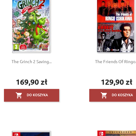
The Grinch 2 Saving...
The Friends Of Ringo.
169,90 zł
129,90 zł
Cena
Cena


DO KOSZYKA
DO KOSZYKA
reate wishlist
(modalTitle))
ign in
dd to wishlist
shlist name
confirmMessage))
 need to be logged in to save products in your wishlist.