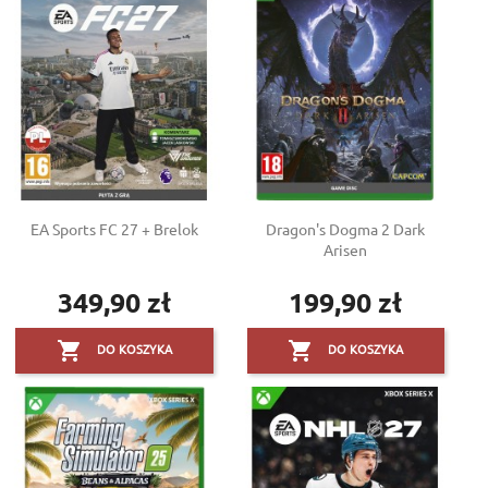
EA Sports FC 27 + Brelok
Dragon's Dogma 2 Dark
Arisen
349,90 zł
199,90 zł
Cena
Cena


DO KOSZYKA
DO KOSZYKA