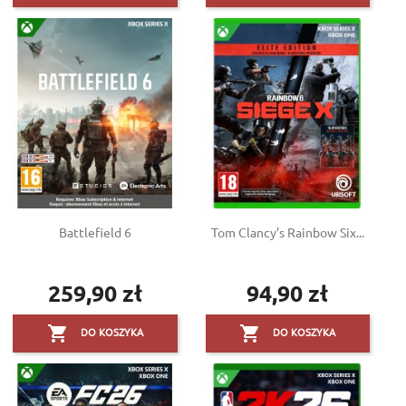
Battlefield 6
Tom Clancy’s Rainbow Six...
259,90 zł
94,90 zł
Cena
Cena


DO KOSZYKA
DO KOSZYKA