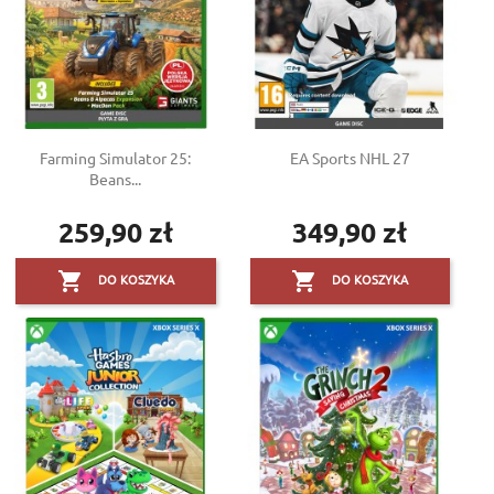
Farming Simulator 25:
EA Sports NHL 27
Beans...
259,90 zł
349,90 zł
Cena
Cena


DO KOSZYKA
DO KOSZYKA