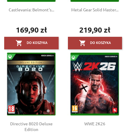
Castlevania: Belmont's...
Metal Gear Solid Master...
169,90 zł
219,90 zł
Cena
Cena


DO KOSZYKA
DO KOSZYKA
Directive 8020 Deluxe
WWE 2K26
Edition