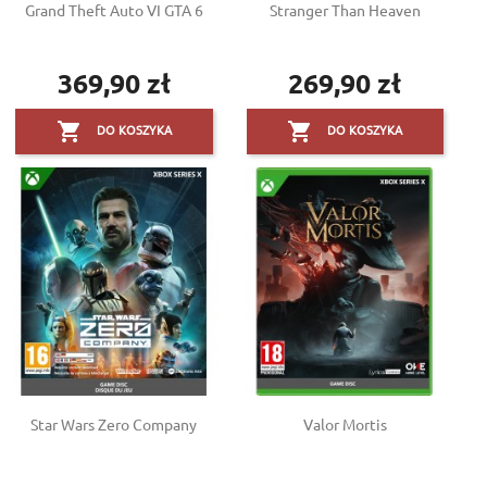
Grand Theft Auto VI GTA 6
Stranger Than Heaven
369,90 zł
269,90 zł
Cena
Cena


DO KOSZYKA
DO KOSZYKA
Star Wars Zero Company
Valor Mortis