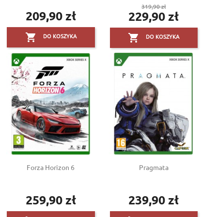
Cena
319,90 zł
209,90 zł
229,90 zł
Cena
podstawowa
Cena


DO KOSZYKA
DO KOSZYKA
Forza Horizon 6
Pragmata
259,90 zł
239,90 zł
Cena
Cena