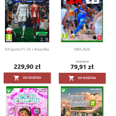
EA Sports FC 26 + Koszulka
NBA 2k26
Cena
154,90 zł
229,90 zł
79,91 zł
Cena
podstawowa
Cena


DO KOSZYKA
DO KOSZYKA