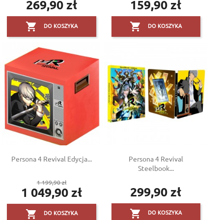
269,90 zł
159,90 zł
Cena
Cena


DO KOSZYKA
DO KOSZYKA
Persona 4 Revival Edycja...
Persona 4 Revival
Steelbook...
Cena
1 199,90 zł
299,90 zł
1 049,90 zł
podstawowa
Cena
Cena


DO KOSZYKA
DO KOSZYKA