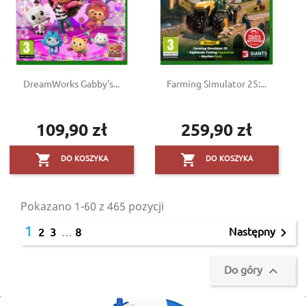
DreamWorks Gabby's...
Farming Simulator 25:...
109,90 zł
259,90 zł
Cena
Cena


DO KOSZYKA
DO KOSZYKA
Pokazano 1-60 z 465 pozycji
1
Następny

2
3
…
8
Do góry
