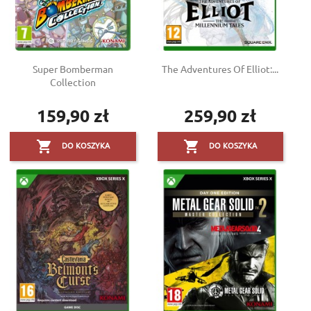
Super Bomberman
The Adventures Of Elliot:...
Collection
159,90 zł
259,90 zł
Cena
Cena


DO KOSZYKA
DO KOSZYKA