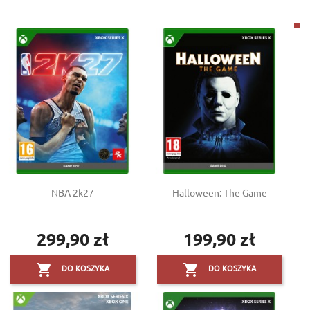
NBA 2k27
Halloween: The Game
299,90 zł
199,90 zł
Cena
Cena


DO KOSZYKA
DO KOSZYKA