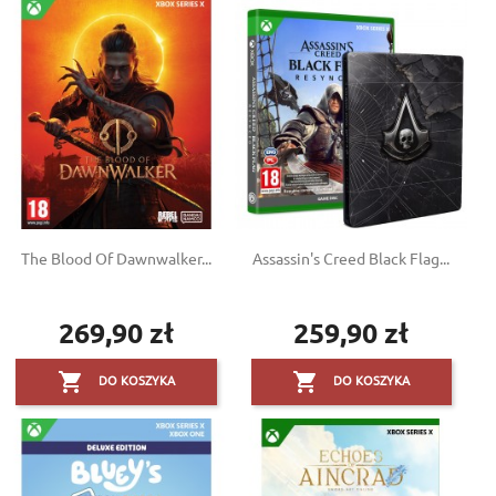
The Blood Of Dawnwalker...
Assassin's Creed Black Flag...
269,90 zł
259,90 zł
Cena
Cena


DO KOSZYKA
DO KOSZYKA