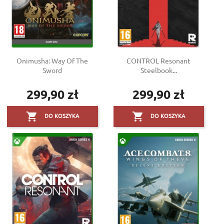
Onimusha: Way Of The
CONTROL Resonant
Sword
Steelbook...
299,90 zł
299,90 zł
Cena
Cena


DO KOSZYKA
DO KOSZYKA