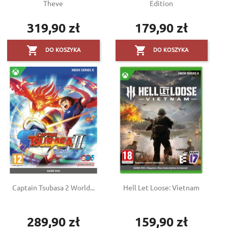
Theve
Edition
319,90 zł
179,90 zł
Cena
Cena


DO KOSZYKA
DO KOSZYKA
Captain Tsubasa 2 World...
Hell Let Loose: Vietnam
289,90 zł
159,90 zł
Cena
Cena