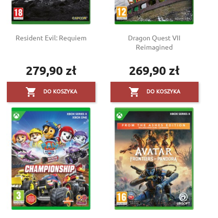
Resident Evil: Requiem
Dragon Quest VII
Reimagined
279,90 zł
269,90 zł
Cena
Cena


DO KOSZYKA
DO KOSZYKA