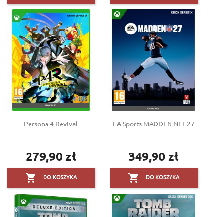
Persona 4 Revival
EA Sports MADDEN NFL 27
279,90 zł
349,90 zł
Cena
Cena


DO KOSZYKA
DO KOSZYKA