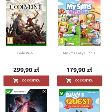
Code Vein II
MySims Cozy Bundle
299,90 zł
179,90 zł
Cena
Cena


DO KOSZYKA
DO KOSZYKA