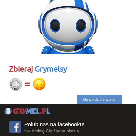
Zbieraj
Grymelsy
Dowiedz się więcej
Polub nas na facebooku!
Nie ominię Cię żadna okazja...