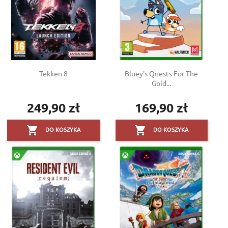
Tekken 8
Bluey's Quests For The
Gold...
249,90 zł
169,90 zł
Cena
Cena


DO KOSZYKA
DO KOSZYKA