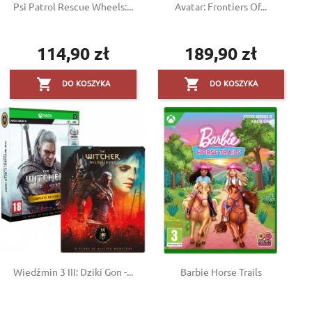
Psi Patrol Rescue Wheels:...
Avatar: Frontiers Of...
114,90 zł
189,90 zł
Cena
Cena


DO KOSZYKA
DO KOSZYKA
Wiedźmin 3 III: Dziki Gon -...
Barbie Horse Trails