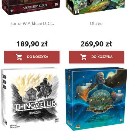
Horror W Arkham LCG:...
Oltree
189,90 zł
269,90 zł
Cena
Cena


DO KOSZYKA
DO KOSZYKA