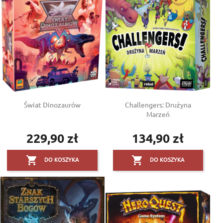
Świat Dinozaurów
Challengers: Drużyna
Marzeń
229,90 zł
134,90 zł
Cena
Cena


DO KOSZYKA
DO KOSZYKA