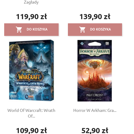
Zagłady
119,90 zł
139,90 zł
Cena
Cena


DO KOSZYKA
DO KOSZYKA
World Of Warcraft: Wrath
Horror W Arkham: Gra...
Of...
109,90 zł
52,90 zł
Cena
Cena