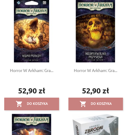
Horror W Arkham: Gra...
Horror W Arkham: Gra...
52,90 zł
52,90 zł
Cena
Cena


DO KOSZYKA
DO KOSZYKA