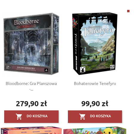
Bloodborne: Gra Planszowa
Bohaterowie Tenefyru
-...
279,90 zł
99,90 zł
Cena
Cena


DO KOSZYKA
DO KOSZYKA