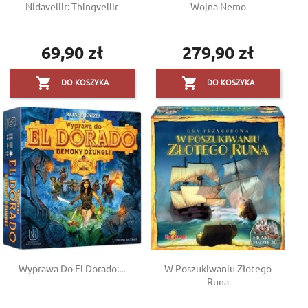
Nidavellir: Thingvellir
Wojna Nemo
69,90 zł
279,90 zł
Cena
Cena


DO KOSZYKA
DO KOSZYKA
Wyprawa Do El Dorado:...
W Poszukiwaniu Złotego
Runa