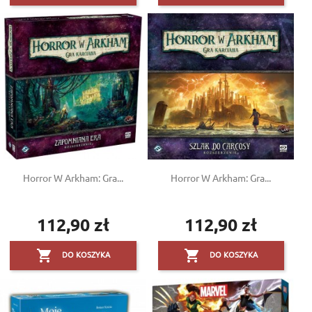
Horror W Arkham: Gra...
Horror W Arkham: Gra...
112,90 zł
112,90 zł
Cena
Cena


DO KOSZYKA
DO KOSZYKA