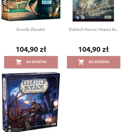
Kroniki Zbrodni
Eldritch Horror: Miasta W...
104,90 zł
104,90 zł
Cena
Cena


DO KOSZYKA
DO KOSZYKA