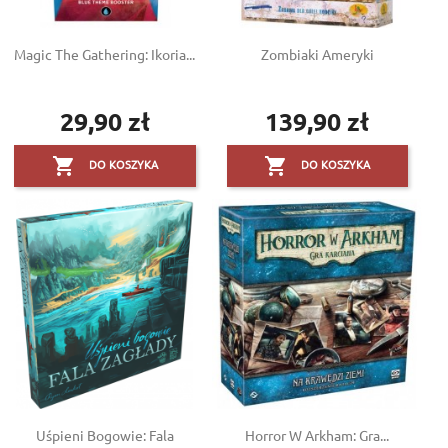
Magic The Gathering: Ikoria...
Zombiaki Ameryki
29,90 zł
139,90 zł
Cena
Cena


DO KOSZYKA
DO KOSZYKA
Uśpieni Bogowie: Fala
Horror W Arkham: Gra...