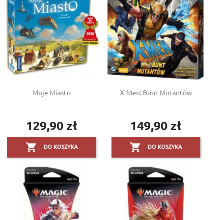
Moje Miasto
X-Men: Bunt Mutantów
129,90 zł
149,90 zł
Cena
Cena


DO KOSZYKA
DO KOSZYKA