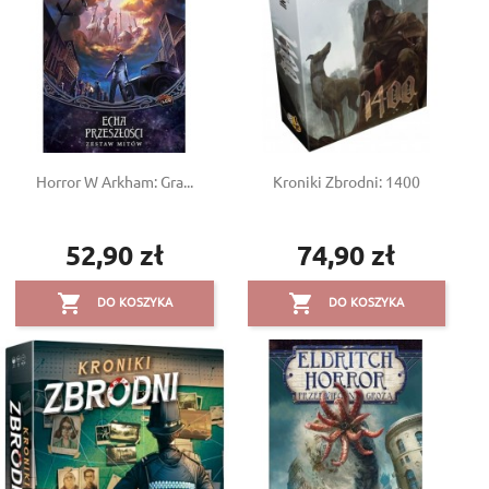
Horror W Arkham: Gra...
Kroniki Zbrodni: 1400
52,90 zł
74,90 zł
Cena
Cena


DO KOSZYKA
DO KOSZYKA