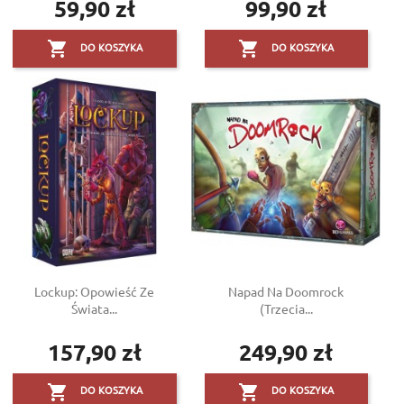
59,90 zł
99,90 zł
Cena
Cena


DO KOSZYKA
DO KOSZYKA
Lockup: Opowieść Ze
Napad Na Doomrock
Świata...
(trzecia...
157,90 zł
249,90 zł
Cena
Cena


DO KOSZYKA
DO KOSZYKA