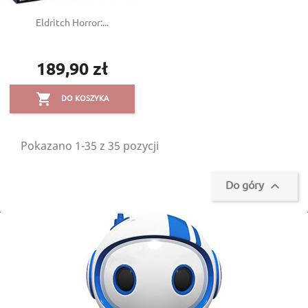
Eldritch Horror:...
189,90 zł
Cena

DO KOSZYKA
Pokazano 1-35 z 35 pozycji
Do góry
