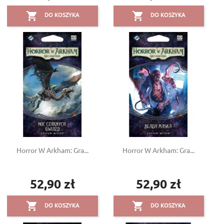


DO KOSZYKA
DO KOSZYKA
Horror W Arkham: Gra...
Horror W Arkham: Gra...
52,90 zł
52,90 zł
Cena
Cena


DO KOSZYKA
DO KOSZYKA