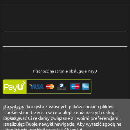
1

2

enter the code here
Płatność na stronie obsługuje PayU
Ta witryna korzysta z własnych plików cookie i plików
Kontakt
cookie stron trzecich w celu ulepszenia naszych usług i
pokazywać Ci reklamy związane z Twoimi preferencjami,
Grymel.pl
analizując Twoje nawyki nawigacja. Aby wyrazić zgodę na
pn.-pt. w godz. 9:00 - 16:00
jego użycie, naciśnij przycisk Akceptuj.
sklep@grymel.pl