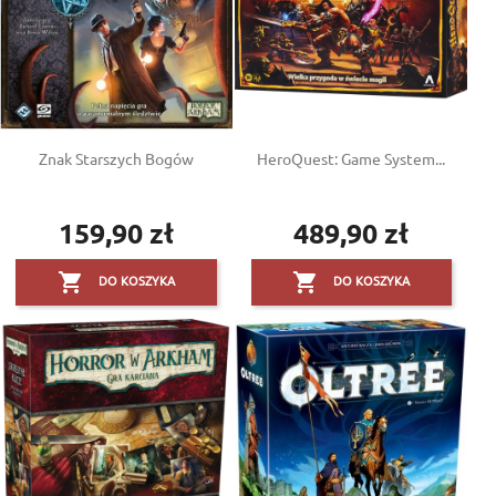
Znak Starszych Bogów
HeroQuest: Game System...
159,90 zł
489,90 zł
Cena
Cena


DO KOSZYKA
DO KOSZYKA