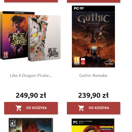
Like A Dragon: Pirate...
Gothic Remake
249,90 zł
239,90 zł
Cena
Cena


DO KOSZYKA
DO KOSZYKA