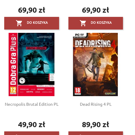
69,90 zł
69,90 zł
Cena
Cena


DO KOSZYKA
DO KOSZYKA
Necropolis Brutal Edition PL
Dead Rising 4 PL
49,90 zł
89,90 zł
Cena
Cena