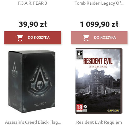
F.3.A.R. FEAR 3
Tomb Raider: Legacy Of...
39,90 zł
1 099,90 zł
Cena
Cena


DO KOSZYKA
DO KOSZYKA
Assassin's Creed Black Flag...
Resident Evil: Requiem