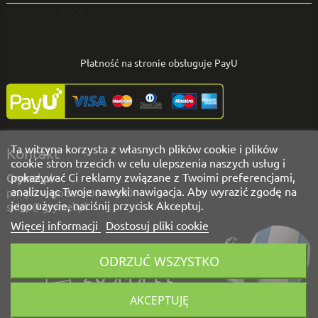
enter the code here
Płatność na stronie obsługuje PayU
Ta witryna korzysta z własnych plików cookie i plików
Kontakt
cookie stron trzecich w celu ulepszenia naszych usług i
pokazywać Ci reklamy związane z Twoimi preferencjami,
Grymel.pl
analizując Twoje nawyki nawigacja. Aby wyrazić zgodę na
pn.-pt. w godz. 9:00 - 16:00
jego użycie, naciśnij przycisk Akceptuj.
sklep@grymel.pl
Więcej informacji
Dostosuj pliki cookie
Masz pytania?
ODRZUĆ WSZYSTKO
Zadzwoń!
68 414 55
00
AKCEPTUJĘ