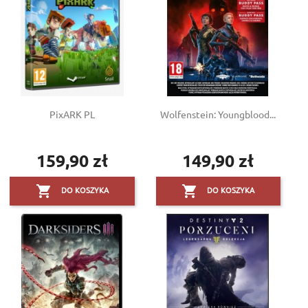
PixARK PL
Wolfenstein: Youngblood...
159,90 zł
149,90 zł
Cena
Cena


DO KOSZYKA
DO KOSZYKA