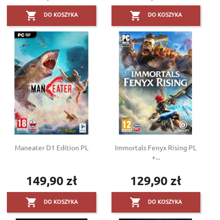


DO KOSZYKA
DO KOSZYKA
Maneater D1 Edition PL
Immortals Fenyx Rising PL
+...
149,90 zł
129,90 zł
Cena
Cena


DO KOSZYKA
DO KOSZYKA