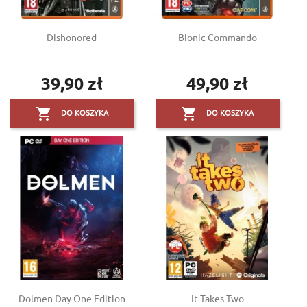
Dishonored
Bionic Commando
39,90 zł
49,90 zł
Cena
Cena


DO KOSZYKA
DO KOSZYKA
Dolmen Day One Edition
It Takes Two