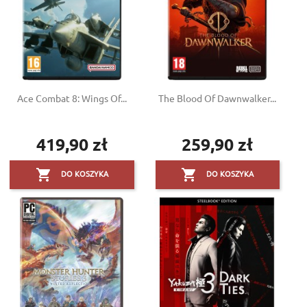
Ace Combat 8: Wings Of...
The Blood Of Dawnwalker...
419,90 zł
259,90 zł
Cena
Cena


DO KOSZYKA
DO KOSZYKA