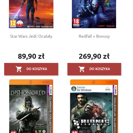
Star Wars Jedi: Ocalały
Redfall + Bonusy
89,90 zł
269,90 zł
Cena
Cena


DO KOSZYKA
DO KOSZYKA