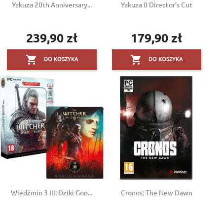
Yakuza 20th Anniversary...
Yakuza 0 Director’s Cut
239,90 zł
179,90 zł
Cena
Cena


DO KOSZYKA
DO KOSZYKA
Wiedźmin 3 III: Dziki Gon...
Cronos: The New Dawn