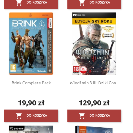


DO KOSZYKA
DO KOSZYKA
Brink Complete Pack
Wiedźmin 3 III: Dziki Gon...
19,90 zł
129,90 zł
Cena
Cena


DO KOSZYKA
DO KOSZYKA