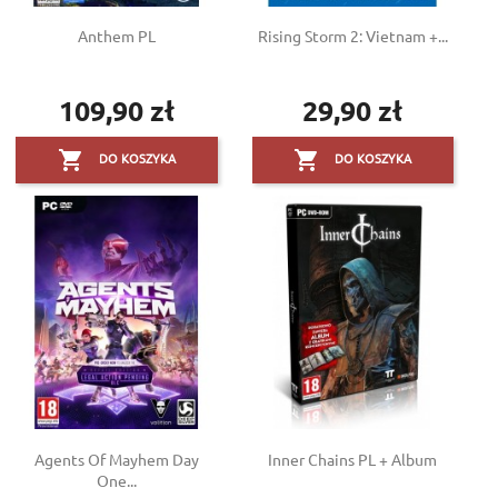
Anthem PL
Rising Storm 2: Vietnam +...
109,90 zł
29,90 zł
Cena
Cena


DO KOSZYKA
DO KOSZYKA
Agents Of Mayhem Day
Inner Chains PL + Album
One...