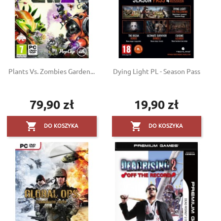
Plants Vs. Zombies Garden...
Dying Light PL - Season Pass
79,90 zł
19,90 zł
Cena
Cena


DO KOSZYKA
DO KOSZYKA