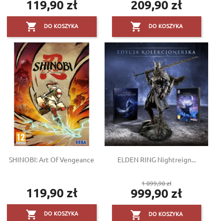
119,90 zł
209,90 zł
Cena
Cena


DO KOSZYKA
DO KOSZYKA
SHINOBI: Art Of Vengeance
ELDEN RING Nightreign...
Cena
1 099,90 zł
119,90 zł
999,90 zł
Cena
podstawowa
Cena


DO KOSZYKA
DO KOSZYKA