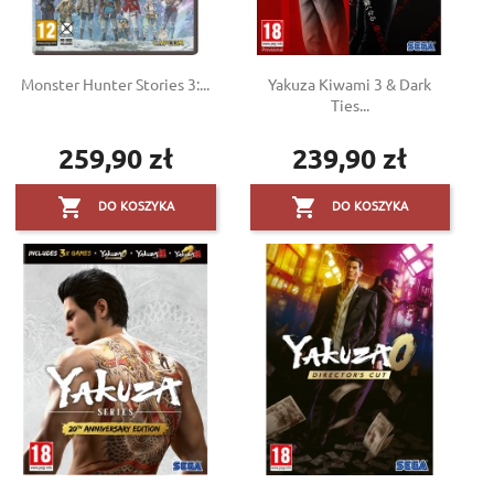
Monster Hunter Stories 3:...
Yakuza Kiwami 3 & Dark
Ties...
259,90 zł
239,90 zł
Cena
Cena


DO KOSZYKA
DO KOSZYKA