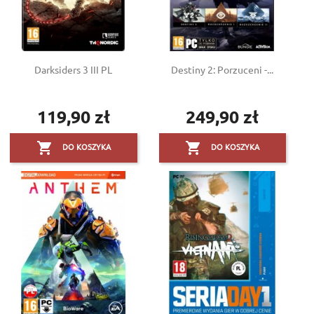
Darksiders 3 III PL
Destiny 2: Porzuceni -...
119,90 zł
249,90 zł
Cena
Cena


DO KOSZYKA
DO KOSZYKA