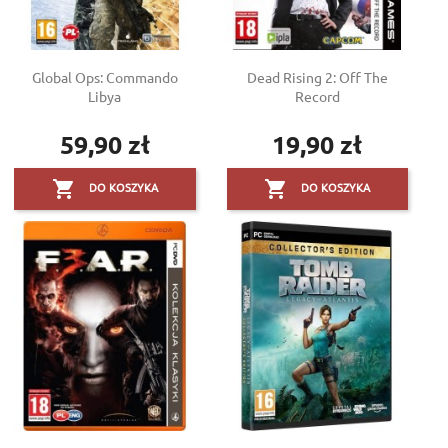
Global Ops: Commando
Dead Rising 2: Off The
Libya
Record
59,90 zł
19,90 zł
Cena
Cena


DO KOSZYKA
DO KOSZYKA