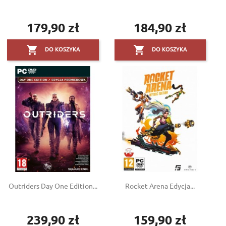
179,90 zł
184,90 zł
Cena
Cena


DO KOSZYKA
DO KOSZYKA
Outriders Day One Edition...
Rocket Arena Edycja...
239,90 zł
159,90 zł
Cena
Cena