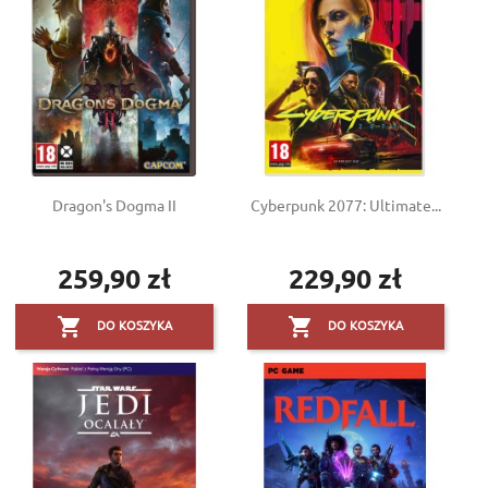
Dragon's Dogma II
Cyberpunk 2077: Ultimate...
259,90 zł
229,90 zł
Cena
Cena


DO KOSZYKA
DO KOSZYKA