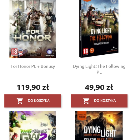
For Honor PL + Bonusy
Dying Light: The Following
PL
119,90 zł
49,90 zł
Cena
Cena


DO KOSZYKA
DO KOSZYKA