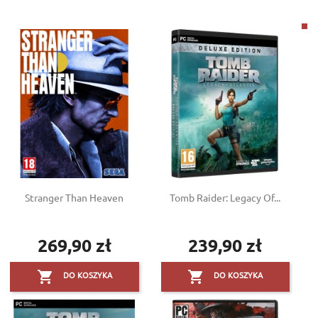
Stranger Than Heaven
Tomb Raider: Legacy Of...
269,90 zł
239,90 zł
Cena
Cena


DO KOSZYKA
DO KOSZYKA