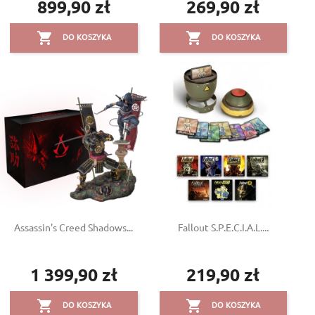
899,90 zł
269,90 zł
Cena
Cena


DO KOSZYKA
DO KOSZYKA
Assassin's Creed Shadows...
Fallout S.P.E.C.I.A.L....
1 399,90 zł
219,90 zł
Cena
Cena


DO KOSZYKA
DO KOSZYKA