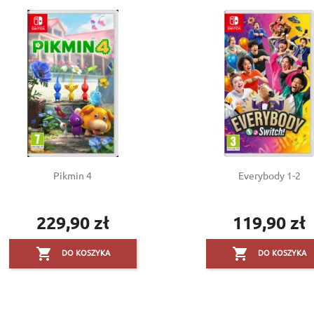
Pikmin 4
Everybody 1-2
229,90 zł
119,90 zł
Cena
Cena


DO KOSZYKA
DO KOSZYKA