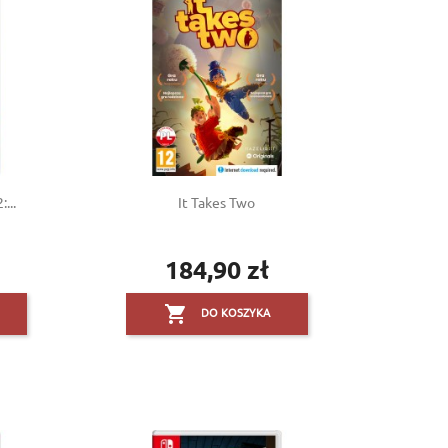
...
It Takes Two
184,90 zł
Cena

DO KOSZYKA
×
×
×
×