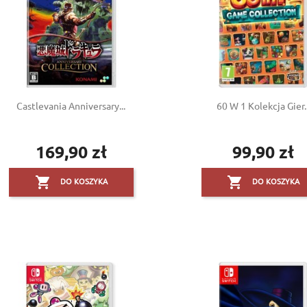
Castlevania Anniversary...
60 W 1 Kolekcja Gier..
169,90 zł
99,90 zł
Cena
Cena


DO KOSZYKA
DO KOSZYKA