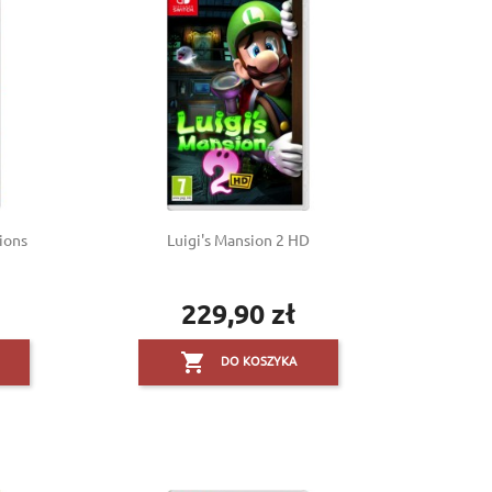
ions
Luigi's Mansion 2 HD
229,90 zł
Cena

DO KOSZYKA