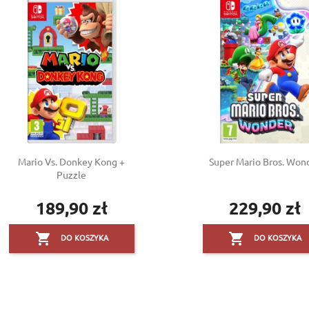
Mario Vs. Donkey Kong +
Super Mario Bros. Won
Puzzle
189,90 zł
229,90 zł
Cena
Cena


DO KOSZYKA
DO KOSZYKA