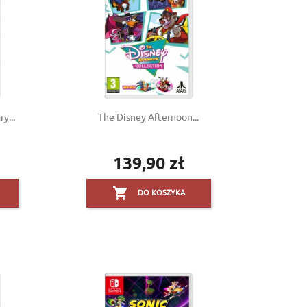
y...
The Disney Afternoon...
139,90 zł
Cena

DO KOSZYKA