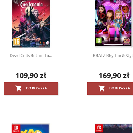
Dead Cells Return To...
BRATZ Rhythm & Sty
109,90 zł
169,90 zł
Cena
Cena


DO KOSZYKA
DO KOSZYKA