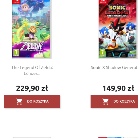
Create new list
((cancelText))
((modalDeleteText))
Cancel
Sign in
Cancel
Create wishlist
The Legend Of Zelda:
Sonic X Shadow Generat
Echoes...
229,90 zł
149,90 zł
Cena
Cena


DO KOSZYKA
DO KOSZYKA