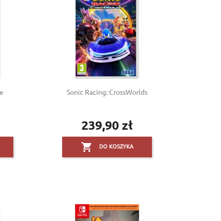
le
Sonic Racing: CrossWorlds
239,90 zł
Cena

DO KOSZYKA