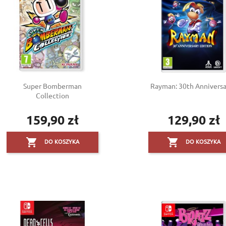
Super Bomberman
Rayman: 30th Anniversar
Collection
159,90 zł
129,90 zł
Cena
Cena


DO KOSZYKA
DO KOSZYKA