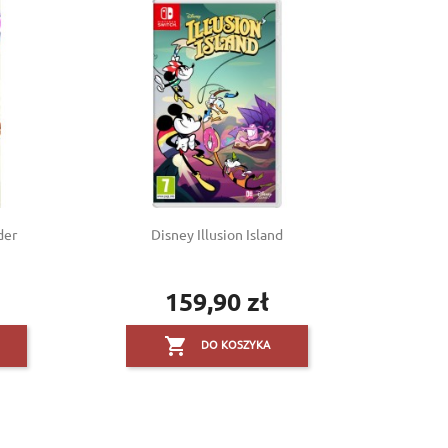
der
Disney Illusion Island
159,90 zł
Cena

DO KOSZYKA