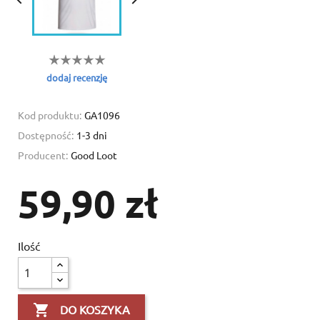
dodaj recenzję
Create wishlist
Kod produktu:
GA1096
Sign in
Dostępność:
1-3 dni
Producent:
Good Loot
Add to wishlist
Wishlist name
You need to be logged in to save products in your wishlist.
59,90 zł
Create new list
add_circle_outline
Cancel
Sig
Cancel
Create wishl
Ilość

DO KOSZYKA