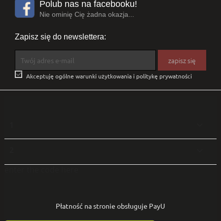
Polub nas na facebooku!
Nie ominię Cię żadna okazja...
Zapisz się do newslettera:

Akceptuję ogólne warunki użytkowania i politykę prywatności
1

2

enter the code here
Płatność na stronie obsługuje PayU