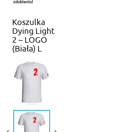
zdobieniu!
Koszulka
Dying Light
2 – LOGO
(Biała) L

