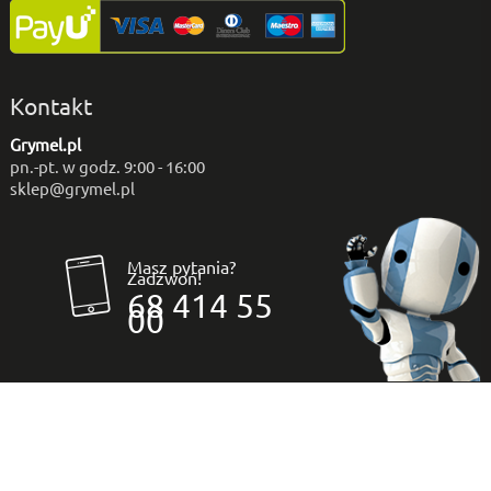
Kontakt
Grymel.pl
pn.-pt. w godz. 9:00 - 16:00
sklep@grymel.pl
Masz pytania?
Zadzwoń!
68 414 55
00