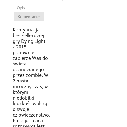
Opis
Komentarze
Kontynuacja
bestsellerowej
gry Dying Light
z 2015
ponownie
zabierze Was do
świata
opanowanego
przez zombie. W
2 nastał
mroczny czas, w
którym
niedobitki
ludzkość walczą
o swoje
człowieczeństwo.
Emocjonująca
rozgrywka jest