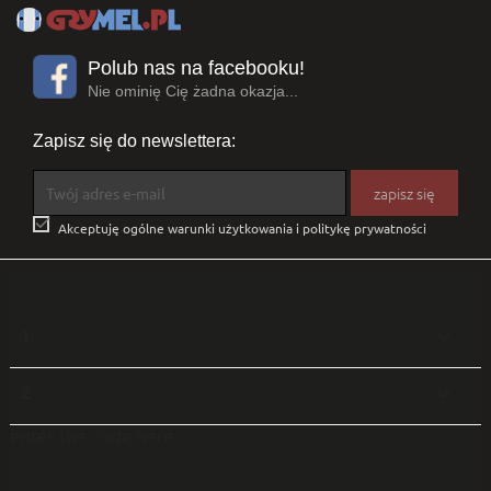
Polub nas na facebooku!
Nie ominię Cię żadna okazja...
Zapisz się do newslettera:

Akceptuję ogólne warunki użytkowania i politykę prywatności
1

2

enter the code here