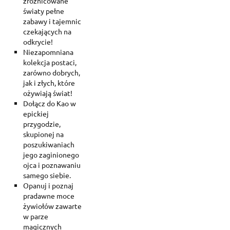
zróżnicowane
światy pełne
zabawy i tajemnic
czekających na
odkrycie!
Niezapomniana
kolekcja postaci,
zarówno dobrych,
jak i złych, które
ożywiają świat!
Dołącz do Kao w
epickiej
przygodzie,
skupionej na
poszukiwaniach
jego zaginionego
ojca i poznawaniu
samego siebie.
Opanuj i poznaj
pradawne moce
żywiołów zawarte
w parze
magicznych