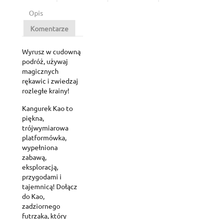
Opis
Komentarze
Wyrusz w cudowną
podróż, używaj
magicznych
rękawic i zwiedzaj
rozległe krainy!
Kangurek Kao to
piękna,
trójwymiarowa
platformówka,
wypełniona
zabawą,
eksploracją,
przygodami i
tajemnicą! Dołącz
do Kao,
zadziornego
futrzaka, który