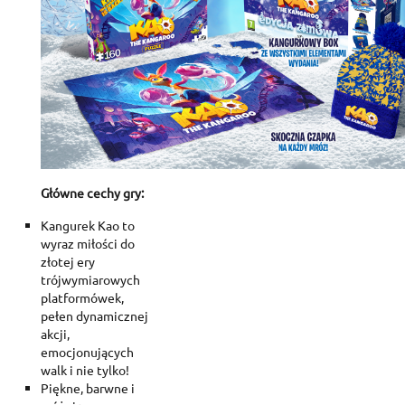
Główne cechy gry:
Kangurek Kao to
wyraz miłości do
złotej ery
trójwymiarowych
platformówek,
pełen dynamicznej
akcji,
emocjonujących
walk i nie tylko!
Piękne, barwne i