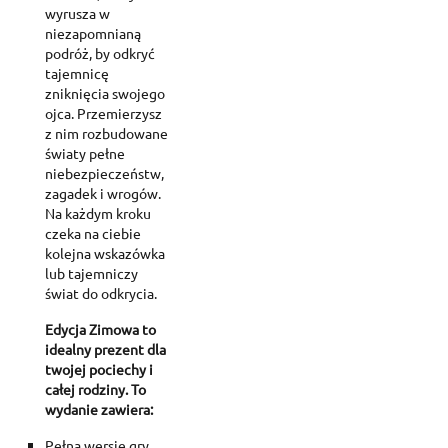
wyrusza w
niezapomnianą
podróż, by odkryć
tajemnicę
zniknięcia swojego
ojca. Przemierzysz
z nim rozbudowane
światy pełne
niebezpieczeństw,
zagadek i wrogów.
Na każdym kroku
czeka na ciebie
kolejna wskazówka
lub tajemniczy
świat do odkrycia.
Edycja Zimowa to
idealny prezent dla
twojej pociechy i
całej rodziny. To
wydanie zawiera:
Pełną wersję gry