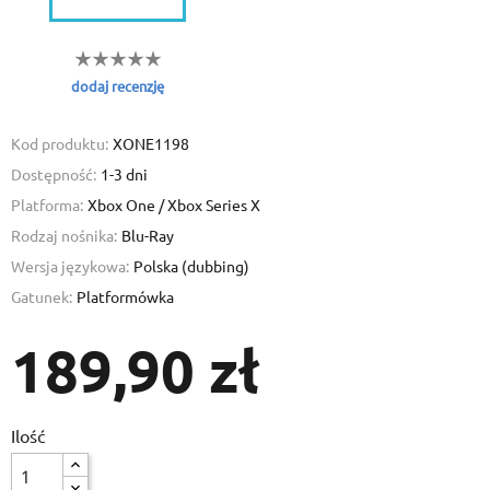
dodaj recenzję
Add to wishlist
Kod produktu:
XONE1198
Create wishlist
Sign in
Dostępność:
1-3 dni
Platforma:
Xbox One / Xbox Series X
Wishlist name
You need to be logged in to save products in your wishlist.
Rodzaj nośnika:
Blu-Ray
Wersja językowa:
Polska (dubbing)
Gatunek:
Platformówka
Cancel
Cancel
Create 
189,90 zł
Create new list
add_circle_outline
Ilość