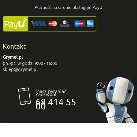
Płatność na stronie obsługuje PayU
Kontakt
Grymel.pl
pn.-pt. w godz. 9:00 - 16:00
sklep@grymel.pl
Masz pytania?
Zadzwoń!
68 414 55
00