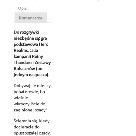
Opis
Komentarze
Do rozgrywki
niezbędne są: gra
podstawowa Hero
Realms, talia
kampanii Ruiny
Thandaru i Zestawy
Bohaterów (po
jednym na gracza).
Dobywajcie mieczy,
bohaterowie, bo
właśnie
wkroczyliście do
zaginionej osady!
Ściemnia się, kiedy
docieracie do
opustoszałej osady.