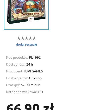
Create wishlist
Sign in
Add to wishlist
Wishlist name
You need to be logged in to save products in your wishlist.
dodaj recenzję
Create new list
add_circle_outline
Cancel
Sig
Kod produktu:
PL1992
Cancel
Create wishl
Dostępność:
24 h
Producent:
IUVI GAMES
Liczba graczy:
1-5 osób
Czas gry:
ok. 90 minut
Kategoria wiekowa:
12+
66,90 zł