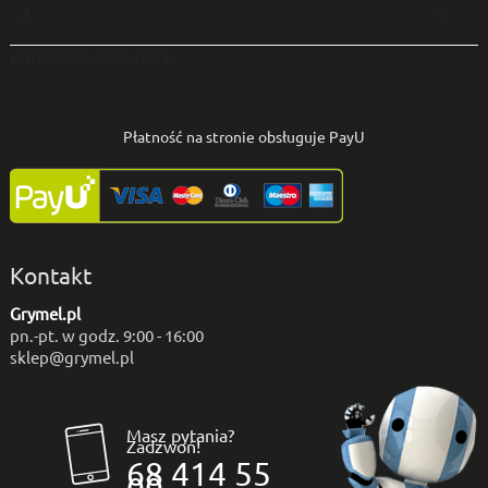
2

enter the code here
Płatność na stronie obsługuje PayU
Kontakt
Grymel.pl
pn.-pt. w godz. 9:00 - 16:00
sklep@grymel.pl
Masz pytania?
Zadzwoń!
68 414 55