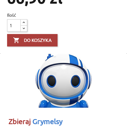
Ilość

DO KOSZYKA
Zbieraj
Grymelsy