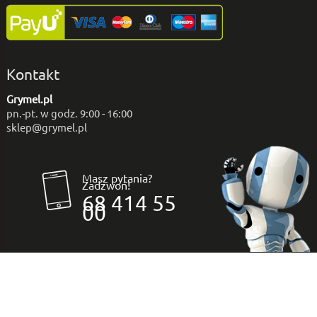
Kontakt
Grymel.pl
pn.-pt. w godz. 9:00 - 16:00
sklep@grymel.pl
Masz pytania?
Zadzwoń!
68 414 55
00