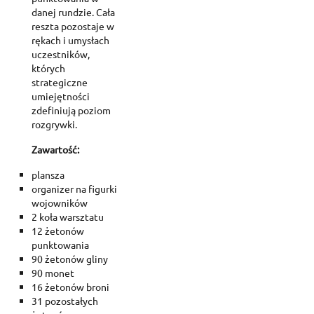
danej rundzie. Cała
reszta pozostaje w
rękach i umysłach
uczestników,
których
strategiczne
umiejętności
zdefiniują poziom
rozgrywki.
Zawartość:
Create wishlist
plansza
Sign in
organizer na figurki
wojowników
Add to wishlist
Wishlist name
2 koła warsztatu
You need to be logged in to save products in your wishlist.
12 żetonów
punktowania
Create new list
add_circle_outline
90 żetonów gliny
Cancel
Sig
90 monet
Cancel
Create wishl
16 żetonów broni
31 pozostałych