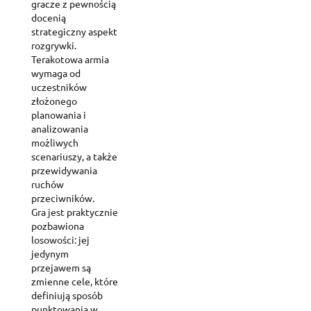
gracze z pewnością
docenią
strategiczny aspekt
rozgrywki.
Terakotowa armia
wymaga od
uczestników
złożonego
planowania i
analizowania
możliwych
scenariuszy, a także
przewidywania
ruchów
przeciwników.
Gra jest praktycznie
pozbawiona
losowości: jej
jedynym
przejawem są
zmienne cele, które
definiują sposób
punktowania w