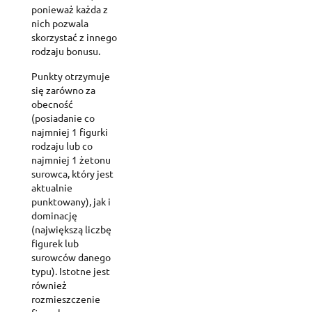
ponieważ każda z
nich pozwala
skorzystać z innego
rodzaju bonusu.
Punkty otrzymuje
się zarówno za
obecność
(posiadanie co
najmniej 1 figurki
rodzaju lub co
najmniej 1 żetonu
surowca, który jest
aktualnie
punktowany), jak i
dominację
(największą liczbę
figurek lub
surowców danego
typu). Istotne jest
również
rozmieszczenie