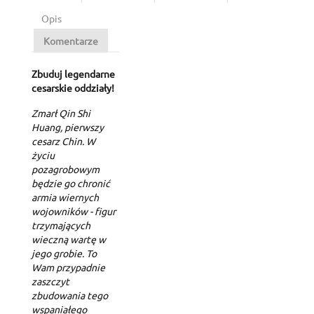
Opis
Komentarze
Zbuduj legendarne
cesarskie oddziały!
Zmarł Qin Shi
Huang, pierwszy
cesarz Chin. W
życiu
pozagrobowym
będzie go chronić
armia wiernych
wojowników - figur
trzymających
wieczną wartę w
jego grobie. To
Wam przypadnie
zaszczyt
zbudowania tego
wspaniałego