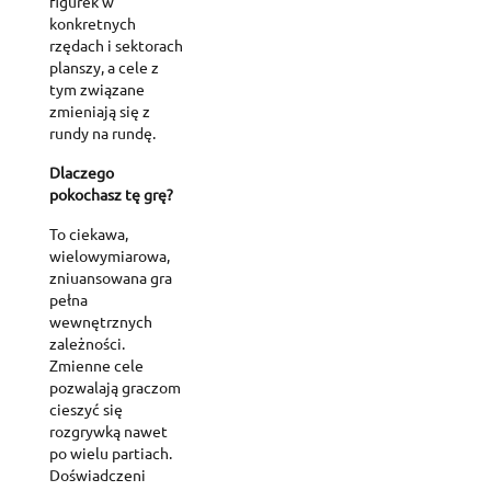
figurek w
konkretnych
rzędach i sektorach
planszy, a cele z
tym związane
zmieniają się z
rundy na rundę.
Dlaczego
pokochasz tę grę?
To ciekawa,
wielowymiarowa,
zniuansowana gra
pełna
wewnętrznych
zależności.
Zmienne cele
pozwalają graczom
cieszyć się
rozgrywką nawet
po wielu partiach.
Doświadczeni