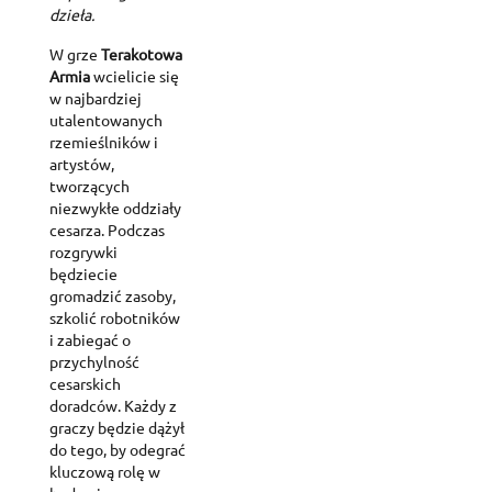
dzieła.
W grze
Terakotowa
Armia
wcielicie się
w najbardziej
utalentowanych
rzemieślników i
artystów,
tworzących
niezwykłe oddziały
cesarza. Podczas
rozgrywki
będziecie
gromadzić zasoby,
szkolić robotników
i zabiegać o
przychylność
cesarskich
doradców. Każdy z
graczy będzie dążył
do tego, by odegrać
kluczową rolę w