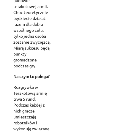
budowie
terakotowej armii.
Choć teoretycznie
będziecie działać
razem dla dobra
wspólnego celu,
tylko jedna osoba
zostanie zwycięzcą.
Miarą sukcesu będą
punkty
gromadzone
podczas gry.
Na czym to polega?
Rozgrywka w
Terakotową armię
trwa 5 rund.
Podczas każdej z
nich gracze
umieszczają
robotników i
wykonują związane