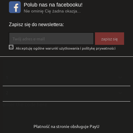
Polub nas na facebooku!
Nie ominię Cię żadna okazja...
Zapisz się do newslettera:

Akceptuję ogólne warunki użytkowania i politykę prywatności
1

2

enter the code here
Płatność na stronie obsługuje PayU