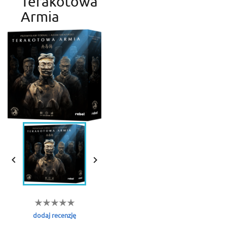
Terakotowa
Armia


dodaj recenzję