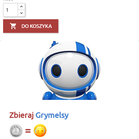

DO KOSZYKA
Zbieraj
Grymelsy