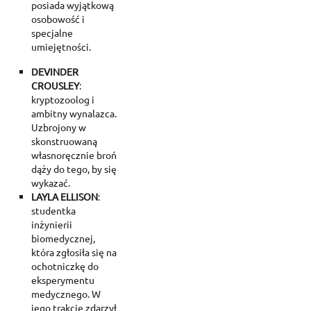
posiada wyjątkową
osobowość i
specjalne
umiejętności.
DEVINDER
CROUSLEY
:
kryptozoolog i
ambitny wynalazca.
Uzbrojony w
skonstruowaną
własnoręcznie broń
dąży do tego, by się
wykazać.
LAYLA ELLISON
:
studentka
inżynierii
biomedycznej,
która zgłosiła się na
ochotniczkę do
eksperymentu
medycznego. W
jego trakcie zdarzył