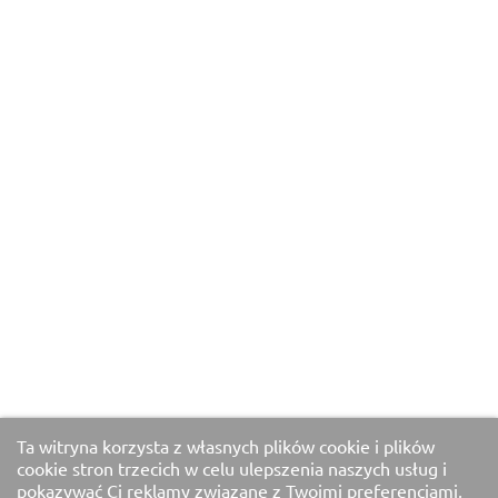
Ta witryna korzysta z własnych plików cookie i plików
cookie stron trzecich w celu ulepszenia naszych usług i
pokazywać Ci reklamy związane z Twoimi preferencjami,