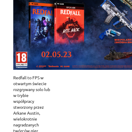
Redfall to FPS w
otwartym świecie
rozgrywany solo lub
w trybie
współpracy
stworzony przez
Arkane Austin,
wielokrotnie
nagradzanych
twórców gier