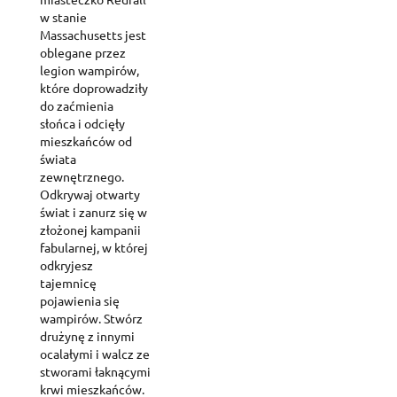
w stanie
Massachusetts jest
oblegane przez
legion wampirów,
które doprowadziły
do zaćmienia
słońca i odcięły
mieszkańców od
świata
zewnętrznego.
Odkrywaj otwarty
świat i zanurz się w
złożonej kampanii
fabularnej, w której
odkryjesz
tajemnicę
pojawienia się
wampirów. Stwórz
drużynę z innymi
ocalałymi i walcz ze
stworami łaknącymi
krwi mieszkańców.