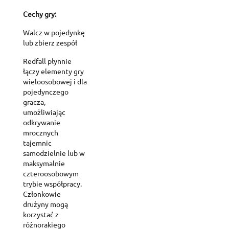
Cechy gry:
Walcz w pojedynkę
lub zbierz zespół
Redfall płynnie
łączy elementy gry
wieloosobowej i dla
pojedynczego
gracza,
umożliwiając
odkrywanie
mrocznych
tajemnic
samodzielnie lub w
maksymalnie
czteroosobowym
trybie współpracy.
Członkowie
drużyny mogą
korzystać z
różnorakiego