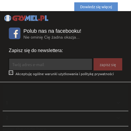
Dowiedz się więcej
Polub nas na facebooku!
Nie ominię Cię żadna okazja...
Zapisz się do newslettera:

Akceptuję ogólne warunki użytkowania i politykę prywatności
1

2

enter the code here