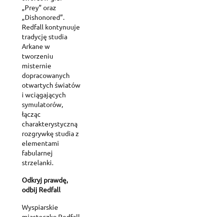
„Prey” oraz
„Dishonored”.
Redfall kontynuuje
tradycję studia
Arkane w
tworzeniu
misternie
dopracowanych
otwartych światów
i wciągających
symulatorów,
łącząc
charakterystyczną
rozgrywkę studia z
elementami
fabularnej
strzelanki.
Odkryj prawdę,
odbij Redfall
Wyspiarskie
miasteczko Redfall