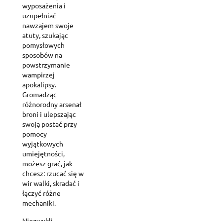
wyposażenia i
uzupełniać
nawzajem swoje
atuty, szukając
pomysłowych
sposobów na
powstrzymanie
wampirzej
apokalipsy.
Gromadząc
różnorodny arsenał
broni i ulepszając
swoją postać przy
pomocy
wyjątkowych
umiejętności,
możesz grać, jak
chcesz: rzucać się w
wir walki, skradać i
łączyć różne
mechaniki.
Niezwykli