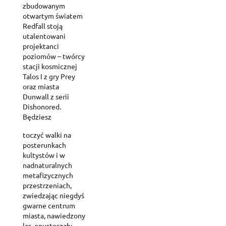
zbudowanym
otwartym światem
Redfall stoją
utalentowani
projektanci
poziomów – twórcy
stacji kosmicznej
Talos I z gry Prey
oraz miasta
Dunwall z serii
Dishonored.
Będziesz
toczyć walki na
posterunkach
kultystów i w
nadnaturalnych
metafizycznych
przestrzeniach,
zwiedzając niegdyś
gwarne centrum
miasta, nawiedzony
Create wishlist
las, opustoszały