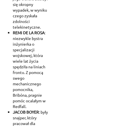
się okropny
wypadek, w wyniku
czego zyskała
zdolności
telekinetyczne.
REMI DE LA ROSA
:
niezwykle bystra
inżynierka o
specjalizacji
wojskowej, która
wiele lat życia
spędziła na liniach
frontu. Z pomocą
swego
mechanicznego
pomocnika,
Bribóna, pragnie
pomóc ocalałym w
Redfall.
JACOB BOYER
: były
snajper, który
pracował dla