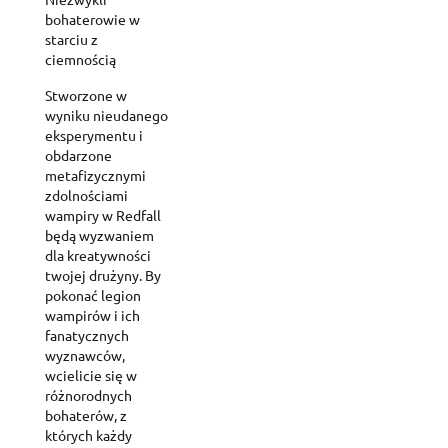
bohaterowie w
starciu z
ciemnością
Stworzone w
wyniku nieudanego
eksperymentu i
obdarzone
metafizycznymi
zdolnościami
wampiry w Redfall
będą wyzwaniem
dla kreatywności
twojej drużyny. By
pokonać legion
wampirów i ich
fanatycznych
wyznawców,
wcielicie się w
różnorodnych
bohaterów, z
których każdy