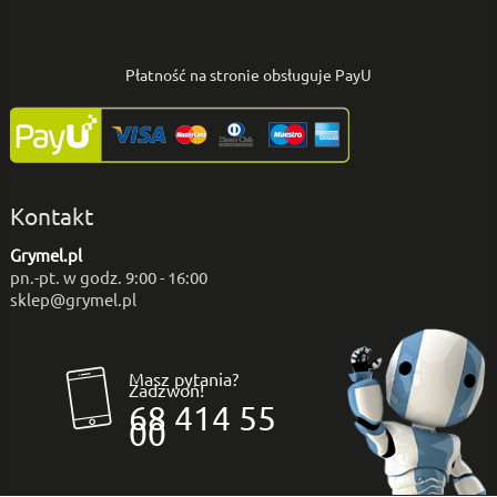
Płatność na stronie obsługuje PayU
Kontakt
Grymel.pl
pn.-pt. w godz. 9:00 - 16:00
sklep@grymel.pl
Masz pytania?
Zadzwoń!
68 414 55
00