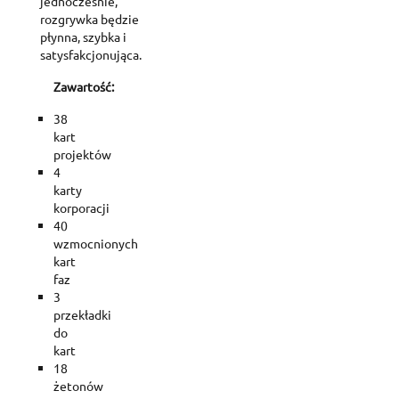
jednocześnie,
rozgrywka będzie
płynna, szybka i
satysfakcjonująca.
Zawartość:
38
kart
projektów
4
karty
korporacji
40
wzmocnionych
kart
faz
3
przekładki
do
kart
18
żetonów