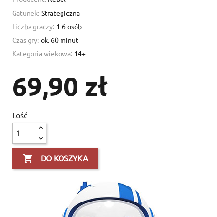
Gatunek:
Strategiczna
Liczba graczy:
1-6 osób
Czas gry:
ok. 60 minut
Kategoria wiekowa:
14+
69,90 zł
Ilość

DO KOSZYKA