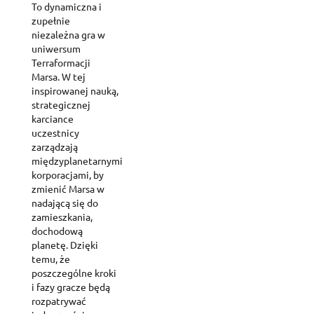
To dynamiczna i
zupełnie
niezależna gra w
uniwersum
Terraformacji
Marsa. W tej
inspirowanej nauką,
strategicznej
karciance
uczestnicy
zarządzają
międzyplanetarnymi
korporacjami, by
zmienić Marsa w
nadającą się do
zamieszkania,
dochodową
planetę. Dzięki
temu, że
poszczególne kroki
i fazy gracze będą
rozpatrywać