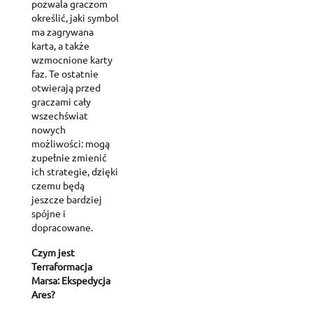
pozwala graczom
określić, jaki symbol
ma zagrywana
karta, a także
wzmocnione karty
faz. Te ostatnie
otwierają przed
graczami cały
wszechświat
nowych
możliwości: mogą
zupełnie zmienić
ich strategie, dzięki
czemu będą
jeszcze bardziej
spójne i
dopracowane.
Czym jest
Terraformacja
Marsa: Ekspedycja
Ares?