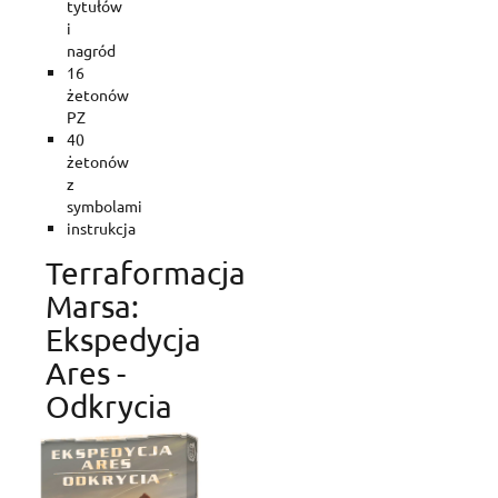
tytułów
i
nagród
16
Create wishlist
żetonów
Sign in
PZ
40
żetonów
Add to wishlist
Wishlist name
You need to be logged in to save products in your wishlist.
z
symbolami
instrukcja
Create new list
add_circle_outline
Cancel
Sig
Terraformacja
Cancel
Create wishl
Marsa:
Ekspedycja
Ares -
Odkrycia