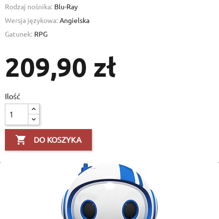
Rodzaj nośnika:
Blu-Ray
Wersja językowa:
Angielska
Gatunek:
RPG
209,90 zł
Ilość

DO KOSZYKA