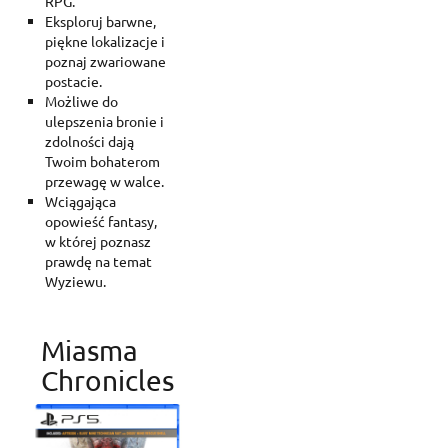
RPG.
Eksploruj barwne,
piękne lokalizacje i
poznaj zwariowane
postacie.
Możliwe do
ulepszenia bronie i
zdolności dają
Twoim bohaterom
przewagę w walce.
Wciągająca
opowieść fantasy,
w której poznasz
prawdę na temat
Wyziewu.
Miasma
Chronicles