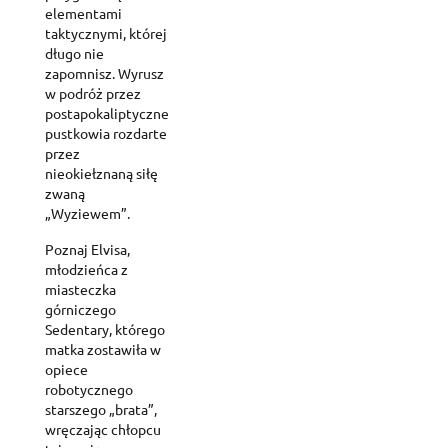
elementami
taktycznymi, której
długo nie
zapomnisz. Wyrusz
w podróż przez
postapokaliptyczne
pustkowia rozdarte
przez
nieokiełznaną siłę
zwaną
„Wyziewem”.
Poznaj Elvisa,
młodzieńca z
miasteczka
górniczego
Sedentary, którego
matka zostawiła w
opiece
robotycznego
starszego „brata”,
wręczając chłopcu