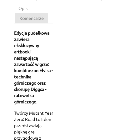
Opis
Komentarze
Edycja pudełkowa
zawiera
ekskluzywny
artbook i
następującą
zawartość w grze:
kombinezon Elvisa -
technika
górniczego oraz
skorupę Diggsa -
ratownika
górniczego.
Twórcy Mutant Year
Zero: Road to Eden
przedstawiają
piękną grę
przygodową z