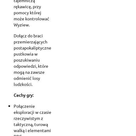
tajemniczą
rękawicę, przy
pomocy której
może kontrolować
Wyziew.
Dołącz do braci
przemierzających
postapokaliptyczne
pustkowia w
poszukiwaniu
odpowiedzi, które
mogą na zawsze
odmienić losy
ludzkości.
Cechy gry:
Połączenie
eksploracji w czasie
rzeczywistym z
taktyczną, turową
walką i elementami