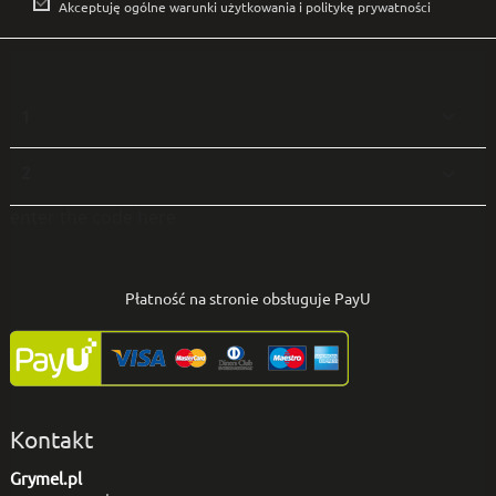

Akceptuję ogólne warunki użytkowania i politykę prywatności
1

2

enter the code here
Płatność na stronie obsługuje PayU
Kontakt
Grymel.pl