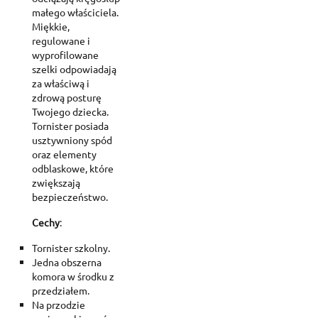
małego właściciela.
Miękkie,
regulowane i
wyprofilowane
szelki odpowiadają
za właściwą i
zdrową posturę
Twojego dziecka.
Tornister posiada
usztywniony spód
oraz elementy
odblaskowe, które
zwiększają
bezpieczeństwo.
Cechy
:
Tornister szkolny.
Jedna obszerna
komora w środku z
przedziałem.
Na przodzie