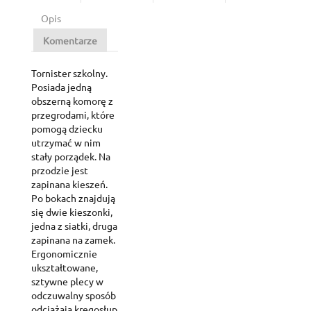
Opis
Komentarze
Tornister szkolny.
Posiada jedną
obszerną komorę z
przegrodami, które
pomogą dziecku
utrzymać w nim
stały porządek. Na
przodzie jest
zapinana kieszeń.
Po bokach znajdują
się dwie kieszonki,
jedna z siatki, druga
zapinana na zamek.
Ergonomicznie
ukształtowane,
sztywne plecy w
odczuwalny sposób
odciążają kręgosłup