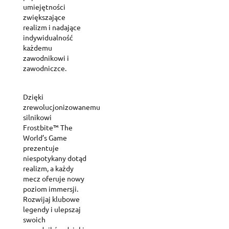
umiejętności
zwiększające
realizm i nadające
indywidualność
każdemu
zawodnikowi i
zawodniczce.
Dzięki
zrewolucjonizowanemu
silnikowi
Frostbite™ The
World’s Game
prezentuje
niespotykany dotąd
realizm, a każdy
mecz oferuje nowy
poziom immersji.
Rozwijaj klubowe
legendy i ulepszaj
swoich