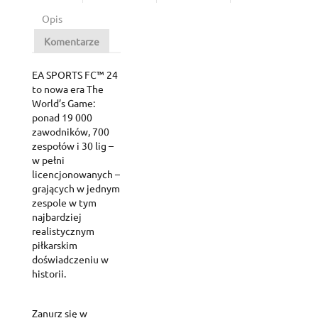
Opis
Komentarze
EA SPORTS FC™ 24
to nowa era The
World’s Game:
ponad 19 000
zawodników, 700
zespołów i 30 lig –
w pełni
licencjonowanych –
grających w jednym
zespole w tym
najbardziej
realistycznym
piłkarskim
doświadczeniu w
historii.
Zanurz się w