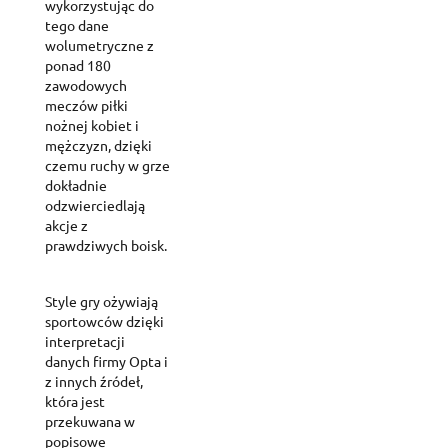
wykorzystując do
tego dane
wolumetryczne z
ponad 180
zawodowych
meczów piłki
nożnej kobiet i
mężczyzn, dzięki
czemu ruchy w grze
dokładnie
odzwierciedlają
akcje z
prawdziwych boisk.
Style gry ożywiają
sportowców dzięki
interpretacji
danych firmy Opta i
z innych źródeł,
która jest
przekuwana w
popisowe