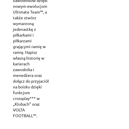
zawodników dzięki
nowym ewolucjom
Ultimate Team™, a
także stwórz
wymarzoną
jedenastkę z
piłkarkami i
piłkarzami
grającymi ramię w
ramię. Napisz
własną historię w
karierach
zawodnika i
menedżera oraz
dołącz do przyjaciół
na boisku dzięki
funkcjom
crossplay*** w
„Klubach” oraz
VOLTA
FOOTBALL™.