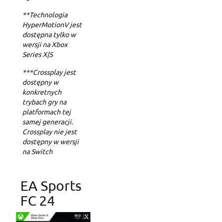
**Technologia
HyperMotionV jest
dostępna tylko w
Create wishlist
wersji na Xbox
Sign in
Series X|S
Add to wishlist
Wishlist name
***Crossplay jest
You need to be logged in to save products in your wishlist.
dostępny w
konkretnych
Create new list
add_circle_outline
trybach gry na
Cancel
Sig
platformach tej
Cancel
Create wishl
samej generacji.
Crossplay nie jest
dostępny w wersji
na Switch
EA Sports
FC 24