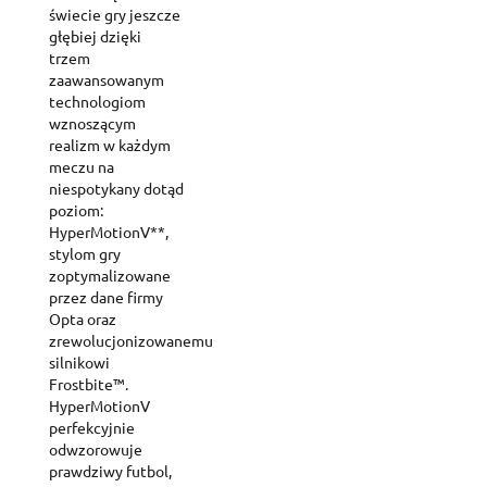
świecie gry jeszcze
głębiej dzięki
trzem
zaawansowanym
technologiom
wznoszącym
realizm w każdym
meczu na
niespotykany dotąd
poziom:
HyperMotionV**,
stylom gry
zoptymalizowane
przez dane firmy
Opta oraz
zrewolucjonizowanemu
silnikowi
Frostbite™.
HyperMotionV
perfekcyjnie
odwzorowuje
prawdziwy futbol,