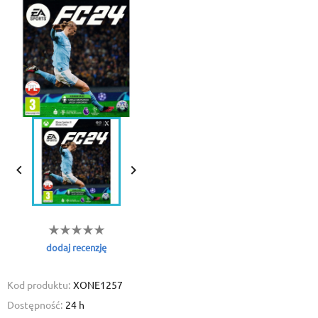


dodaj recenzję
Kod produktu:
XONE1257
Dostępność:
24 h