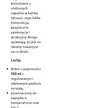
korzystanie z
ulubionych
napojów w każdej
sytuacji. Jego lekka
konstrukcja,
bezpieczne
zamknięcie i
atrakcyjny design
sprawiają, że jest to
idealny towarzysz
na co dzień.
Cechy:
Bidon o pojemności
500 ml
z
regulowanym i
odpinanym paskiem
na szyję,
przeznaczony do
napojów o
temperaturze max
60o C.