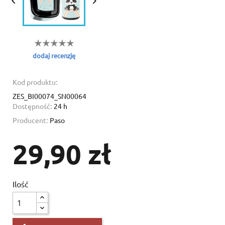


dodaj recenzję
Kod produktu:
ZES_BI00074_SN00064
Dostępność:
24 h
Producent:
Paso
29,90 zł
Ilość