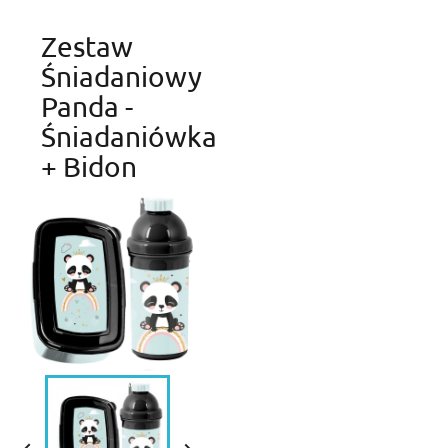
Create new list
add_circle_outline
Zestaw
Cancel
Sig
Cancel
Create wishl
Śniadaniowy
Panda -
Śniadaniówka
+ Bidon