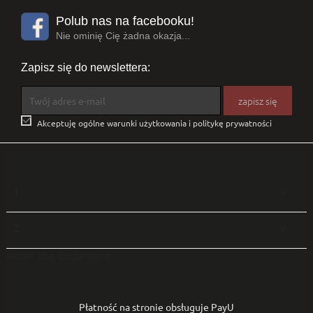
Polub nas na facebooku!
Nie ominię Cię żadna okazja...
Zapisz się do newslettera:

Akceptuję ogólne warunki użytkowania i politykę prywatności
1

2

enter the code here
Płatność na stronie obsługuje PayU