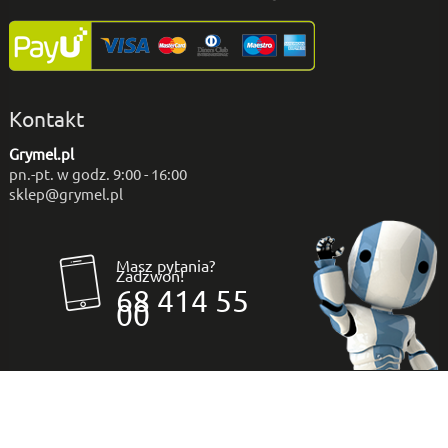
Kontakt
Grymel.pl
pn.-pt. w godz. 9:00 - 16:00
sklep@grymel.pl
Masz pytania?
Zadzwoń!
68 414 55
00