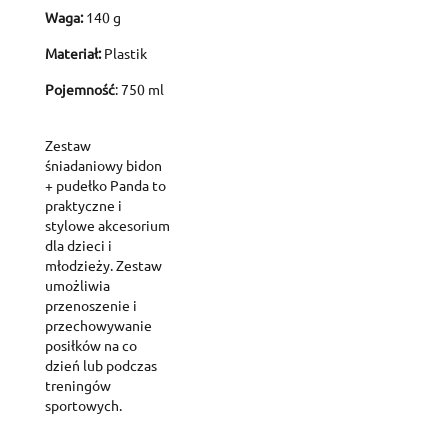
Waga:
140 g
Materiał:
Plastik
Pojemność
: 750 ml
Zestaw
śniadaniowy bidon
+ pudełko Panda to
praktyczne i
stylowe akcesorium
dla dzieci i
młodzieży. Zestaw
umożliwia
przenoszenie i
przechowywanie
Create wishlist
posiłków na co
Sign in
dzień lub podczas
treningów
sportowych.
Add to wishlist
Wishlist name
You need to be logged in to save products in your wishlist.