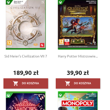
Sid Meier's Civilization VII 7
Harry Potter Mistrzowie...
189,90 zł
39,90 zł
Cena
Cena


DO KOSZYKA
DO KOSZYKA