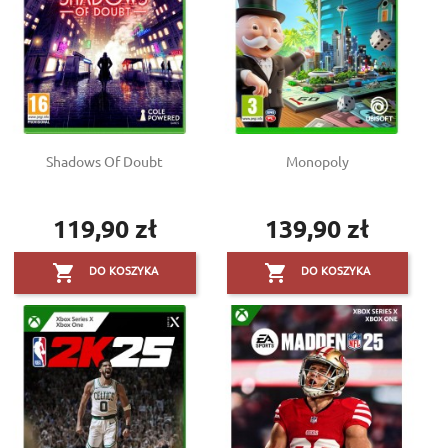
Shadows Of Doubt
Monopoly
119,90 zł
139,90 zł
Cena
Cena


DO KOSZYKA
DO KOSZYKA