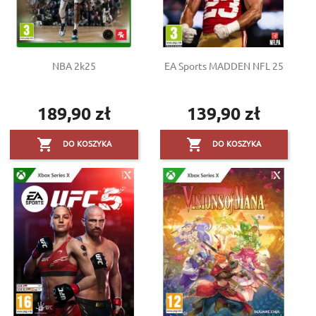
NBA 2k25
EA Sports MADDEN NFL 25
189,90 zł
139,90 zł
Cena
Cena


DO KOSZYKA
DO KOSZYKA