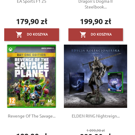
EA Sports F1 25
Dragon's Dogma II
Steelbook...
179,90 zł
199,90 zł
Cena
Cena


DO KOSZYKA
DO KOSZYKA
Revenge Of The Savage...
ELDEN RING Nightreign...
Cena
1 099,90 zł