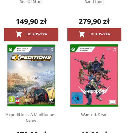
Sea Of Stars
Sand Land
149,90 zł
279,90 zł
Cena
Cena


DO KOSZYKA
DO KOSZYKA
Expeditions: A MudRunner
Wanted: Dead
Game