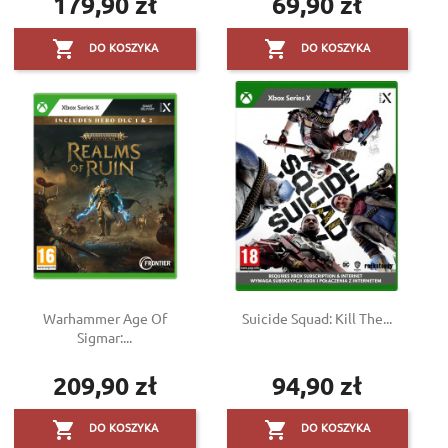
179,90 zł
69,90 zł
Cena
Cena


DO KOSZYKA
DO KOSZYKA
Warhammer Age Of
Suicide Squad: Kill The...
Sigmar:...
209,90 zł
94,90 zł
Cena
Cena


DO KOSZYKA
DO KOSZYKA