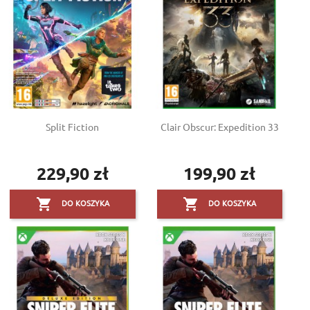
Split Fiction
Clair Obscur: Expedition 33
229,90 zł
199,90 zł
Cena
Cena


DO KOSZYKA
DO KOSZYKA