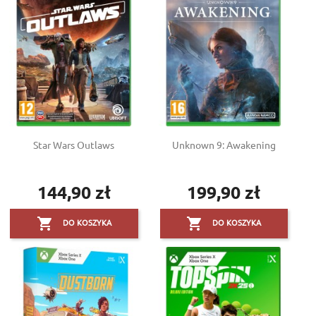
Star Wars Outlaws
Unknown 9: Awakening
144,90 zł
199,90 zł
Cena
Cena


DO KOSZYKA
DO KOSZYKA