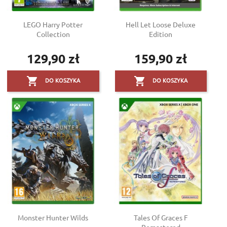
LEGO Harry Potter
Hell Let Loose Deluxe
Collection
Edition
129,90 zł
159,90 zł
Cena
Cena


DO KOSZYKA
DO KOSZYKA
Monster Hunter Wilds
Tales Of Graces F