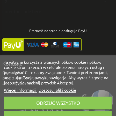
2

enter the code here
Płatność na stronie obsługuje PayU
Ta witryna korzysta z własnych plików cookie i plików
Kontakt
cookie stron trzecich w celu ulepszenia naszych usług i
pokazywać Ci reklamy związane z Twoimi preferencjami,
Grymel.pl
analizując Twoje nawyki nawigacja. Aby wyrazić zgodę na
pn.-pt. w godz. 9:00 - 16:00
jego użycie, naciśnij przycisk Akceptuj.
sklep@grymel.pl
Więcej informacji
Dostosuj pliki cookie
Masz pytania?
ODRZUĆ WSZYSTKO
Zadzwoń!
68 414 55
00