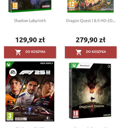
Shadow Labyrinth
Dragon Quest I & II HD-2D...
129,90 zł
279,90 zł
Cena
Cena


DO KOSZYKA
DO KOSZYKA