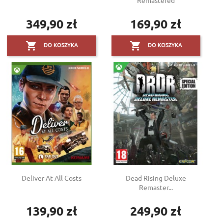
Remastered
349,90 zł
169,90 zł
Cena
Cena


DO KOSZYKA
DO KOSZYKA
Deliver At All Costs
Dead Rising Deluxe
Remaster...
139,90 zł
249,90 zł
Cena
Cena