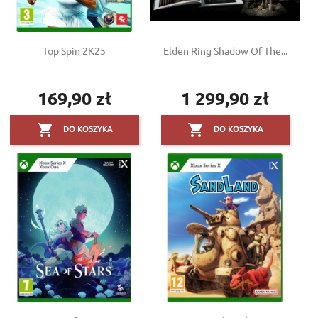
Top Spin 2K25
Elden Ring Shadow Of The...
169,90 zł
1 299,90 zł
Cena
Cena


DO KOSZYKA
DO KOSZYKA