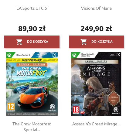
EA Sports UFC 5
Visions Of Mana
89,90 zł
249,90 zł
Cena
Cena


DO KOSZYKA
DO KOSZYKA
The Crew Motorfest
Assassin's Creed Mirage...
Special...