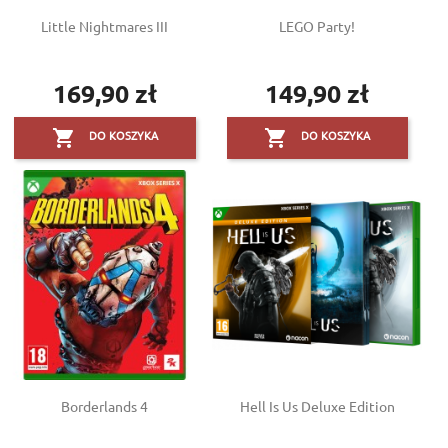
Little Nightmares III
LEGO Party!
169,90 zł
149,90 zł
Cena
Cena


DO KOSZYKA
DO KOSZYKA
Borderlands 4
Hell Is Us Deluxe Edition