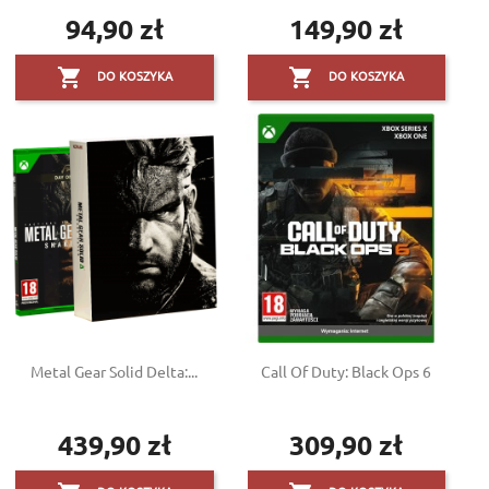
94,90 zł
149,90 zł
Cena
Cena


DO KOSZYKA
DO KOSZYKA
Metal Gear Solid Delta:...
Call Of Duty: Black Ops 6
439,90 zł
309,90 zł
Cena
Cena