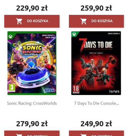
229,90 zł
259,90 zł
Cena
Cena


DO KOSZYKA
DO KOSZYKA
Sonic Racing: CrossWorlds
7 Days To Die Console...
279,90 zł
249,90 zł
Cena
Cena