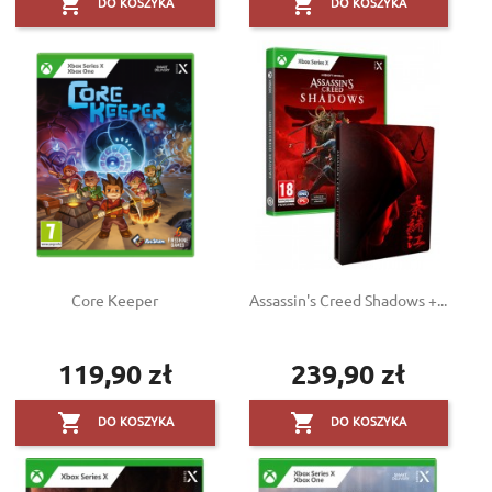


DO KOSZYKA
DO KOSZYKA
Core Keeper
Assassin's Creed Shadows +...
119,90 zł
239,90 zł
Cena
Cena


DO KOSZYKA
DO KOSZYKA