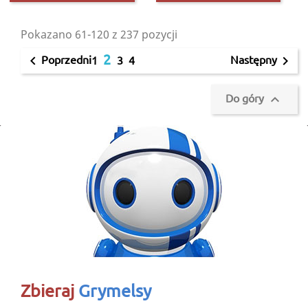
Pokazano 61-120 z 237 pozycji
2
Poprzedni
Następny


1
3
4
Do góry

Zbieraj
Grymelsy