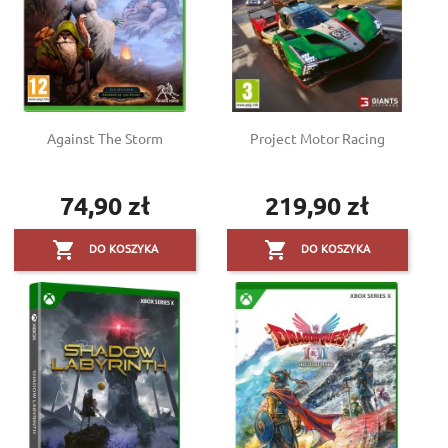
Against The Storm
Project Motor Racing
74,90 zł
219,90 zł
Cena
Cena


DO KOSZYKA
DO KOSZYKA