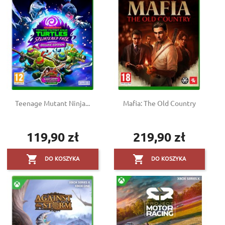
Teenage Mutant Ninja...
Mafia: The Old Country
119,90 zł
219,90 zł
Cena
Cena


DO KOSZYKA
DO KOSZYKA