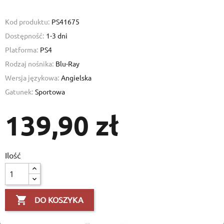
Kod produktu:
PS41675
Dostępność:
1-3 dni
Platforma:
PS4
Rodzaj nośnika:
Blu-Ray
Create wishlist
Wersja językowa:
Angielska
Sign in
Gatunek:
Sportowa
Add to wishlist
Wishlist name
You need to be logged in to save products in your wishlist.
139,90 zł
Create new list
add_circle_outline
Cancel
Sig
Cancel
Create wishl
Ilość

DO KOSZYKA