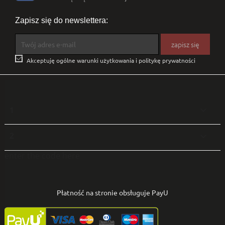
Zapisz się do newslettera:

Akceptuję ogólne warunki użytkowania i politykę prywatności
1

2

enter the code here
Płatność na stronie obsługuje PayU