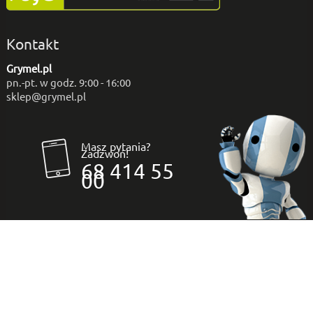
Kontakt
Grymel.pl
pn.-pt. w godz. 9:00 - 16:00
sklep@grymel.pl
Masz pytania?
Zadzwoń!
68 414 55
00