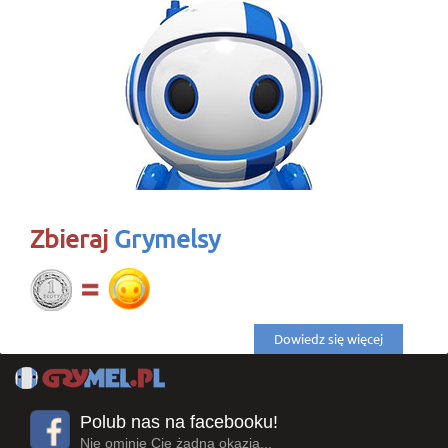
Zbieraj
Grymelsy
Dowiedz się więcej
Polub nas na facebooku!
Nie ominię Cię żadna okazja...