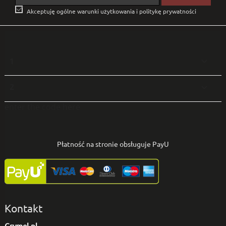

Akceptuję ogólne warunki użytkowania i politykę prywatności
1

2

enter the code here
Płatność na stronie obsługuje PayU
Kontakt
Grymel.pl