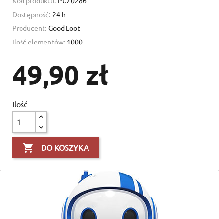
Kod produktu:
PUZ0286
Dostępność:
24 h
Producent:
Good Loot
Ilość elementów:
1000
49,90 zł
Ilość

DO KOSZYKA