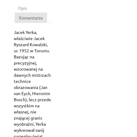
Opis
Komentarze
Jacek Yerka,
właściwie Jacek
Ryszard Kowalski,
ur. 1952 w Toruniu.
Bazując na
precyzyjnej,
wzorowanej na
dawnych mistrzach
technice
obrazowania (Jan
van Eyck, Hieronim
Bosch), lecz przede
wszystkim na
własnej, nie
znającej granic
wyobraźni, Yerka
wykreował swój
surrealny świat.