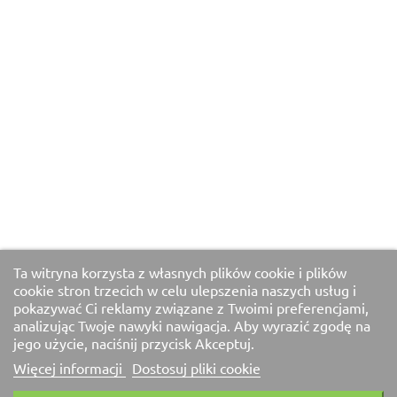
Ta witryna korzysta z własnych plików cookie i plików
cookie stron trzecich w celu ulepszenia naszych usług i
pokazywać Ci reklamy związane z Twoimi preferencjami,
analizując Twoje nawyki nawigacja. Aby wyrazić zgodę na
jego użycie, naciśnij przycisk Akceptuj.
Więcej informacji
Dostosuj pliki cookie