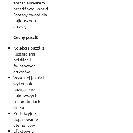
został laureatem
prestiżowej World
Fantasy Award dla
najlepszego
artysty.
Cechy puzzli:
Kolekcja puzzli z
ilustracjami
polskich i
światowych
artystów
Wysokiej jakości
wykonanie
bazujące na
najnowszych
technologiach
druku
Perfekcyjne
dopasowanie
elementów
Efektowna,