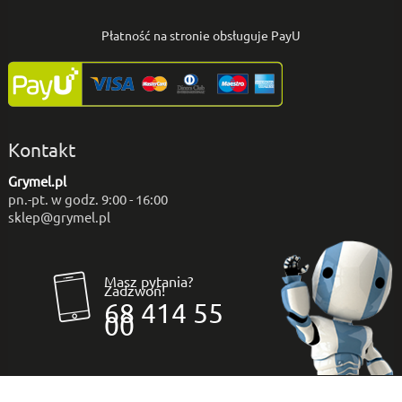
Płatność na stronie obsługuje PayU
Kontakt
Grymel.pl
pn.-pt. w godz. 9:00 - 16:00
sklep@grymel.pl
Masz pytania?
Zadzwoń!
68 414 55
00