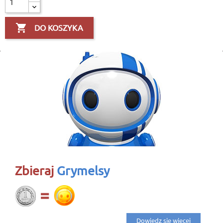

DO KOSZYKA
Zbieraj
Grymelsy
Dowiedz się więcej