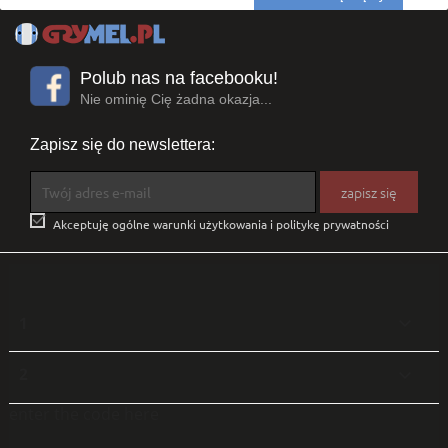
Polub nas na facebooku!
Nie ominię Cię żadna okazja...
Zapisz się do newslettera:

Akceptuję ogólne warunki użytkowania i politykę prywatności
1

2

enter the code here