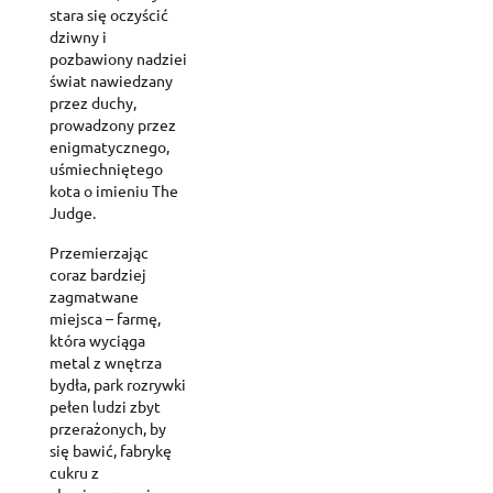
stara się oczyścić
dziwny i
pozbawiony nadziei
świat nawiedzany
przez duchy,
prowadzony przez
enigmatycznego,
uśmiechniętego
kota o imieniu The
Judge.
Przemierzając
coraz bardziej
zagmatwane
miejsca – farmę,
która wyciąga
metal z wnętrza
bydła, park rozrywki
pełen ludzi zbyt
przerażonych, by
się bawić, fabrykę
cukru z