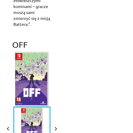
złowieszczymi
kominami – gracze
muszą sami
zmierzyć się z misją
Battera.”.
OFF

