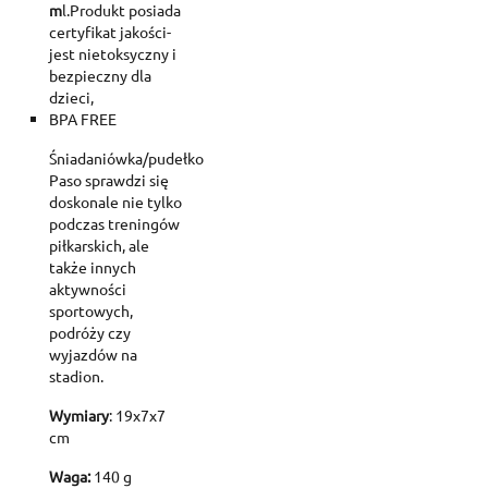
m
l.Produkt posiada
certyfikat jakości-
jest nietoksyczny i
bezpieczny dla
dzieci,
BPA FREE
Śniadaniówka/pudełko
Paso sprawdzi się
doskonale nie tylko
podczas treningów
piłkarskich, ale
także innych
aktywności
sportowych,
podróży czy
wyjazdów na
stadion.
Wymiary
: 19x7x7
cm
Waga:
140 g