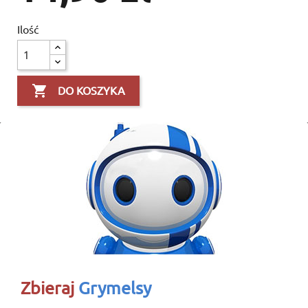
Ilość

DO KOSZYKA
Zbieraj
Grymelsy