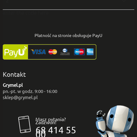
2

enter the code here
Płatność na stronie obsługuje PayU
Kontakt
Grymel.pl
pn.-pt. w godz. 9:00 - 16:00
sklep@grymel.pl
Masz pytania?
Zadzwoń!
68 414 55
00