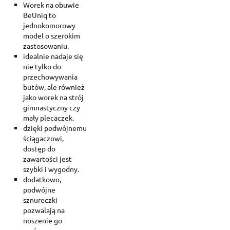
Worek na obuwie
BeUniq to
jednokomorowy
model o szerokim
zastosowaniu.
idealnie nadaje się
nie tylko do
przechowywania
butów, ale również
jako worek na strój
gimnastyczny czy
mały plecaczek.
dzięki podwójnemu
ściągaczowi,
dostęp do
zawartości jest
szybki i wygodny.
dodatkowo,
podwójne
sznureczki
pozwalają na
noszenie go