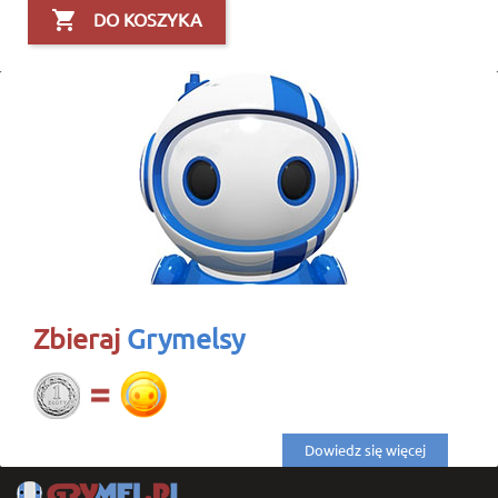

DO KOSZYKA
Zbieraj
Grymelsy
Dowiedz się więcej