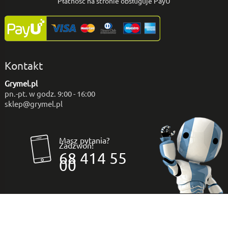
Płatność na stronie obsługuje PayU
Kontakt
Grymel.pl
pn.-pt. w godz. 9:00 - 16:00
sklep@grymel.pl
Masz pytania?
Zadzwoń!
68 414 55
00