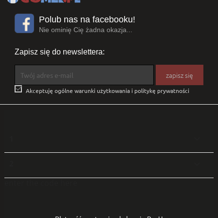
Polub nas na facebooku!
Nie ominię Cię żadna okazja...
Zapisz się do newslettera:

Akceptuję ogólne warunki użytkowania i politykę prywatności
1

2

enter the code here