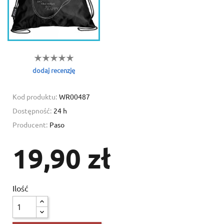
dodaj recenzję
Kod produktu:
WR00487
Dostępność:
24 h
Producent:
Paso
19,90 zł
Ilość