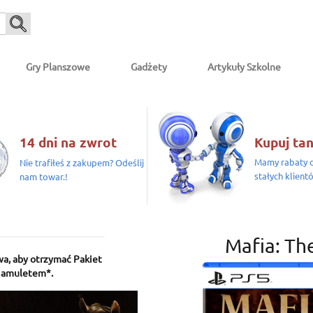
Gry Planszowe
Gadżety
Artykuły Szkolne
14 dni na zwrot
Kupuj tan
Mamy rabaty d
Nie trafiłeś z zakupem? Odeślij
stałych klient
nam towar.!
Mafia: Th
wa, aby otrzymać Pakiet
m amuletem*.