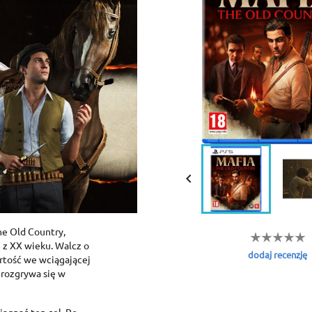

he Old Country,
 z XX wieku. Walcz o
dodaj recenzję
rtość we wciągającej
 rozgrywa się w