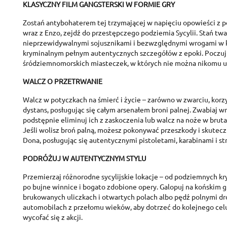
C
KLASYCZNY FILM GANGSTERSKI W FORMIE GRY
S
Zostań antybohaterem tej trzymającej w napięciu opowieści z p
wraz z Enzo, zejdź do przestępczego podziemia Sycylii. Stań twa
A
Wi
You
nieprzewidywalnymi sojusznikami i bezwzględnymi wrogami w 
kryminalnym pełnym autentycznych szczegółów z epoki. Poczuj
śródziemnomorskich miasteczek, w których nie można nikomu u
add_circle_outline
WALCZ O PRZETRWANIE
Walcz w potyczkach na śmierć i życie – zarówno w zwarciu, korzys
dystans, posługując się całym arsenałem broni palnej. Zwabiaj w
podstępnie eliminuj ich z zaskoczenia lub walcz na noże w brut
Jeśli wolisz broń palną, możesz pokonywać przeszkody i skute
Dona, posługując się autentycznymi pistoletami, karabinami i st
PODRÓŻUJ W AUTENTYCZNYM STYLU
Przemierzaj różnorodne sycylijskie lokacje – od podziemnych kry
po bujne winnice i bogato zdobione opery. Galopuj na końskim g
brukowanych uliczkach i otwartych polach albo pędź polnymi dr
automobilach z przełomu wieków, aby dotrzeć do kolejnego celu
wycofać się z akcji.