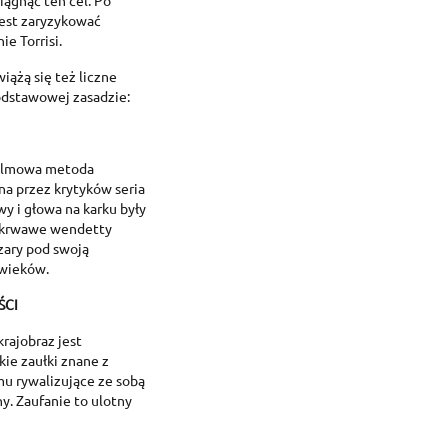
iągnąć ten cel. Po
est zaryzykować
e Torrisi.
wiążą się też liczne
odstawowej zasadzie:
 filmowa metoda
na przez krytyków seria
wy i głowa na karku były
, krwawe wendetty
szary pod swoją
 wieków.
ŚCI
rajobraz jest
kie zaułki znane z
mu rywalizujące ze sobą
y. Zaufanie to ulotny