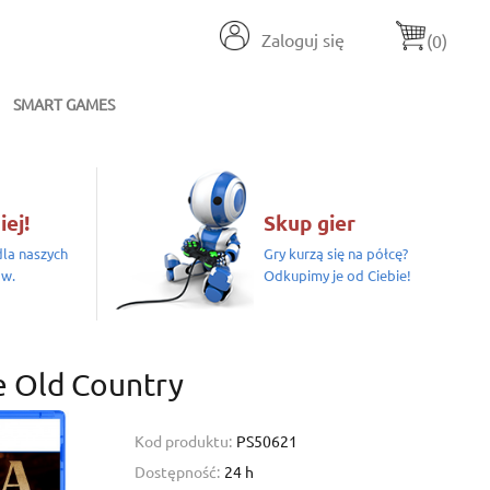
Zaloguj się
(0)
SMART GAMES
iej!
Skup gier
la naszych
Gry kurzą się na półcę?
ów.
Odkupimy je od Ciebie!
e Old Country
Kod produktu:
PS50621
Dostępność:
24 h