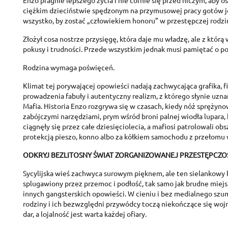
Enzo pragnie lepszego życia i nie cofnie się przed niczym, aby os
ciężkim dzieciństwie spędzonym na przymusowej pracy gotów j
wszystko, by zostać „człowiekiem honoru” w przestępczej rodzini
Złożył cosa nostrze przysięgę, która daje mu władzę, ale z którą 
pokusy i trudności. Przede wszystkim jednak musi pamiętać o p
Rodzina wymaga poświęceń.
Klimat tej porywającej opowieści nadają zachwycająca grafika,
prowadzenia fabuły i autentyczny realizm, z którego słynie uzna
Mafia. Historia Enzo rozgrywa się w czasach, kiedy nóż sprężyno
zabójczymi narzędziami, prym wśród broni palnej wiodła lupara
ciągnęły się przez całe dziesięciolecia, a mafiosi patrolowali ob
protekcją pieszo, konno albo za kółkiem samochodu z przełomu
ODKRYJ BEZLITOSNY ŚWIAT ZORGANIZOWANEJ PRZESTĘPCZO
Sycylijska wieś zachwyca surowym pięknem, ale ten sielankowy k
splugawiony przez przemoc i podłość, tak samo jak brudne miejs
innych gangsterskich opowieści. W cieniu i bez medialnego szu
rodziny i ich bezwzględni przywódcy toczą niekończące się wojn
dar, a lojalność jest warta każdej ofiary.