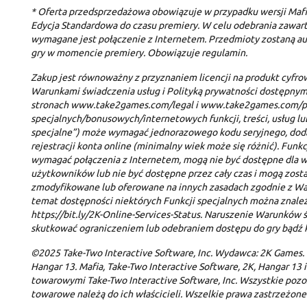
* Oferta przedsprzedażowa obowiązuje w przypadku wersji Mafi
Edycja Standardowa do czasu premiery. W celu odebrania zawar
wymagane jest połączenie z Internetem. Przedmioty zostaną a
gry w momencie premiery. Obowiązuje regulamin.
Zakup jest równoważny z przyznaniem licencji na produkt cyfro
Warunkami świadczenia usług i Polityką prywatności dostępnymi
stronach www.take2games.com/legal i www.take2games.com/pr
specjalnych/bonusowych/internetowych funkcji, treści, usług lub
specjalne”) może wymagać jednorazowego kodu seryjnego, doda
rejestracji konta online (minimalny wiek może się różnić). Funk
wymagać połączenia z Internetem, mogą nie być dostępne dla w
użytkowników lub nie być dostępne przez cały czas i mogą zost
zmodyfikowane lub oferowane na innych zasadach zgodnie z Wa
temat dostępności niektórych Funkcji specjalnych można znaleź
https://bit.ly/2K-Online-Services-Status. Naruszenie Warunków
skutkować ograniczeniem lub odebraniem dostępu do gry bądź k
©2025 Take-Two Interactive Software, Inc. Wydawca: 2K Games.
Hangar 13. Mafia, Take-Two Interactive Software, 2K, Hangar 13 i
towarowymi Take-Two Interactive Software, Inc. Wszystkie pozos
towarowe należą do ich właścicieli. Wszelkie prawa zastrzeżone