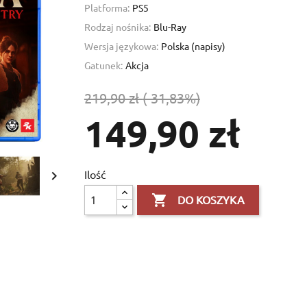
Platforma:
PS5
Rodzaj nośnika:
Blu-Ray
Wersja językowa:
Polska (napisy)
Gatunek:
Akcja
219,90 zł
(-31,83%)
149,90 zł
Ilość


DO KOSZYKA