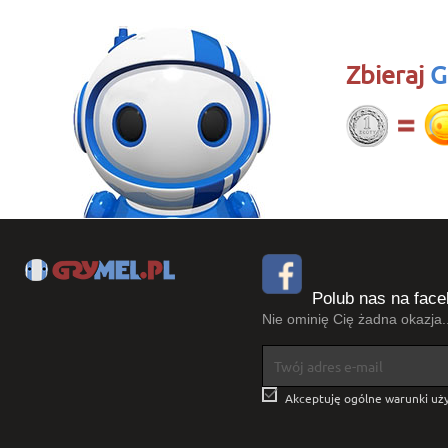
Zbieraj
G
Polub nas na face
Nie ominię Cię żadna okazja..

Akceptuję ogólne warunki uży