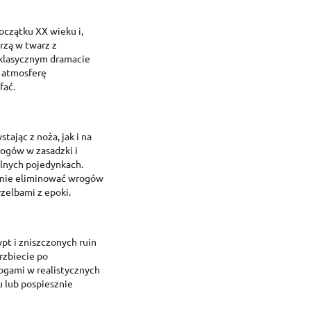
reate wishlist
ign in
oczątku XX wieku i,
rzą w twarz z
dd to wishlist
shlist name
 need to be logged in to save products in your wishlist.
klasycznym dramacie
 atmosferę
fać.
Create new list
Cancel
Sign in
Cancel
Create wishlist
tając z noża, jak i na
rogów w zasadzki i
alnych pojedynkach.
cznie eliminować wrogów
rzelbami z epoki.
pt i zniszczonych ruin
rzbiecie po
ogami w realistycznych
 lub pospiesznie