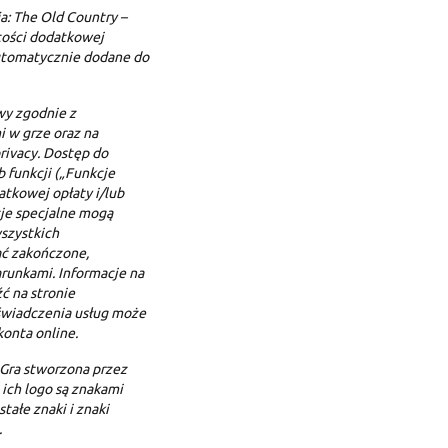
a: The Old Country –
tości dodatkowej
utomatycznie dodane do
wy zgodnie z
 w grze oraz na
ivacy. Dostęp do
 funkcji („Funkcje
tkowej opłaty i/lub
cje specjalne mogą
szystkich
ać zakończone,
runkami. Informacje na
ć na stronie
 świadczenia usług może
onta online.
 Gra stworzona przez
 ich logo są znakami
tałe znaki i znaki
.