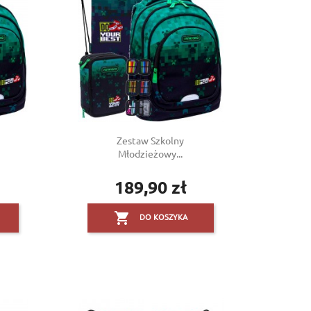
Zestaw Szkolny
Młodzieżowy...
189,90 zł
Cena

DO KOSZYKA
×
×
×
×