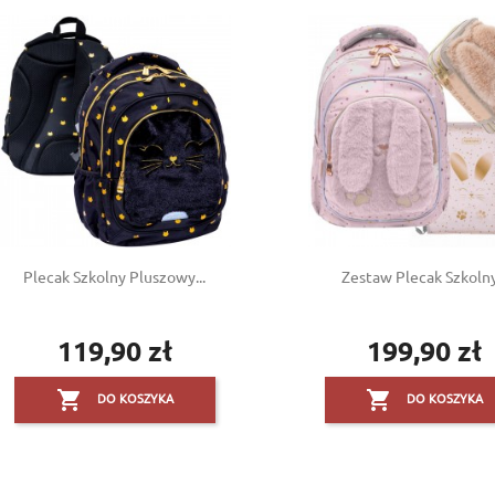
Plecak Szkolny Pluszowy...
Zestaw Plecak Szkolny.
119,90 zł
199,90 zł
Cena
Cena


DO KOSZYKA
DO KOSZYKA