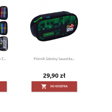
Z...
Piórnik Szkolny Saszetka...
29,90 zł
Cena

DO KOSZYKA