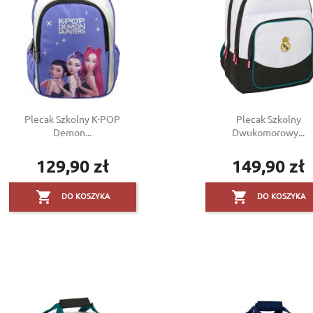
Plecak Szkolny K-POP
Plecak Szkolny
Demon...
Dwukomorowy...
129,90 zł
149,90 zł
Cena
Cena


DO KOSZYKA
DO KOSZYKA