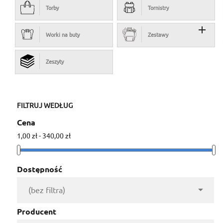
Torby
Tornistry

Worki na buty
Zestawy
Zeszyty
FILTRUJ WEDŁUG
Cena
1,00 zł - 340,00 zł
Dostępność

(bez filtra)
Producent