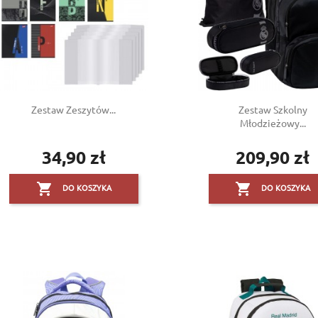
Zestaw Zeszytów...
Zestaw Szkolny
Młodzieżowy...
34,90 zł
209,90 zł
Cena
Cena


DO KOSZYKA
DO KOSZYKA