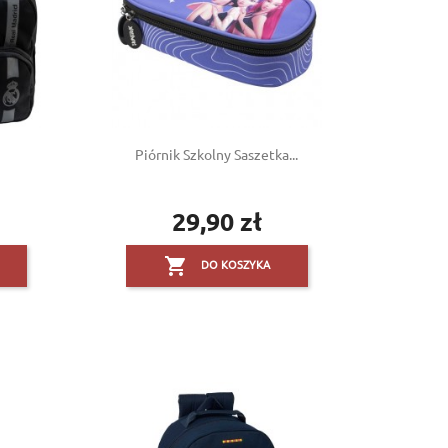
Piórnik Szkolny Saszetka...
29,90 zł
Cena

DO KOSZYKA