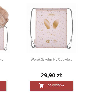
..
Worek Szkolny Na Obuwie...
29,90 zł
Cena

DO KOSZYKA