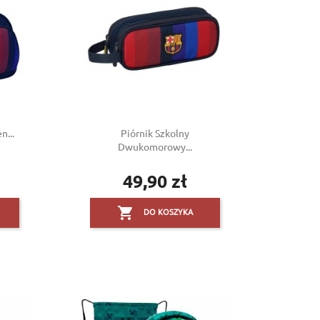
n...
Piórnik Szkolny
Dwukomorowy...
49,90 zł
Cena

DO KOSZYKA