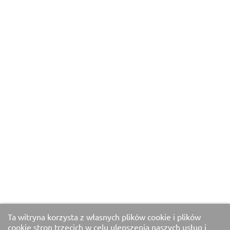
Ta witryna korzysta z własnych plików cookie i plików
cookie stron trzecich w celu ulepszenia naszych usług i