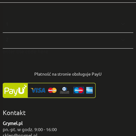
1

2

enter the code here
Płatność na stronie obsługuje PayU
Kontakt
Grymel.pl
pn.-pt. w godz. 9:00 - 16:00
sklep@grymel.pl