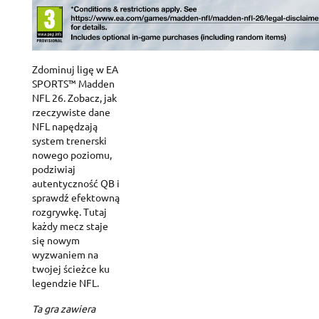
Zdominuj ligę w EA
SPORTS™ Madden
NFL 26. Zobacz, jak
rzeczywiste dane
NFL napędzają
system trenerski
nowego poziomu,
podziwiaj
autentyczność QB i
sprawdź efektowną
rozgrywkę. Tutaj
każdy mecz staje
się nowym
wyzwaniem na
twojej ścieżce ku
legendzie NFL.
Ta gra zawiera