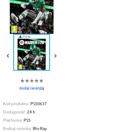


dodaj recenzję
Kod produktu:
PS50637
Dostępność:
24 h
Platforma:
PS5
Rodzaj nośnika:
Blu-Ray