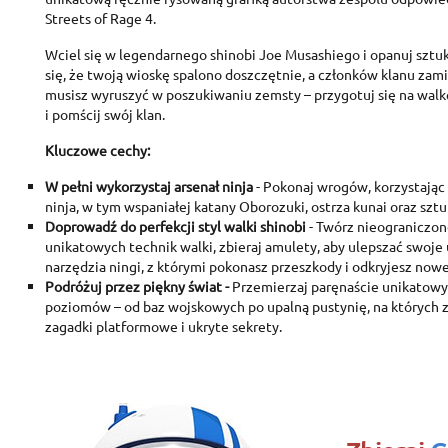
Streets of Rage 4.
Wciel się w legendarnego shinobi Joe Musashiego i opanuj sztuk
się, że twoją wioskę spalono doszczętnie, a członków klanu zam
musisz wyruszyć w poszukiwaniu zemsty – przygotuj się na wal
i pomścij swój klan.
Kluczowe cechy:
W pełni wykorzystaj arsenał ninja
- Pokonaj wrogów, korzystając
C
ninja, w tym wspaniałej katany Oborozuki, ostrza kunai oraz sztuk
S
Doprowadź do perfekcji styl walki shinobi
- Twórz nieograniczo
unikatowych technik walki, zbieraj amulety, aby ulepszać swoje 
A
Wi
narzędzia ningi, z którymi pokonasz przeszkody i odkryjesz nowe
You
Podróżuj przez piękny świat -
Przemierzaj paręnaście unikatowy
poziomów – od baz wojskowych po upalną pustynię, na których 
add_circle_outline
zagadki platformowe i ukryte sekrety.