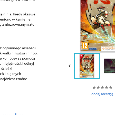
ę ninja. Kiedy okazuje
ieniono w kamienie,
kę z niezrównanym złem
 z ogromnego arsenału
reate wishlist
 walki ninjutsu i ninpo.
ign in
ne kombosy za pomocą
umiejętności, i odkryj

dd to wishlist
shlist name
 ścieżki
 need to be logged in to save products in your wishlist.
ch i pięknych
znajdziesz trudne
Create new list
Cancel
Sign in
Cancel
Create wishlist
dodaj recenzję