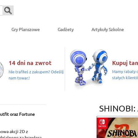
Gry Planszowe
Gadżety
Artykuły Szkolne
14 dni na zwrot
Kupuj tan
Mamy rabaty d
Nie trafiłeś z zakupem? Odeślij
stałych klient
nam towar.!
SHINOBI:
tfit oraz Fortune
owa akcji 2D z
dzialnego za brawlera