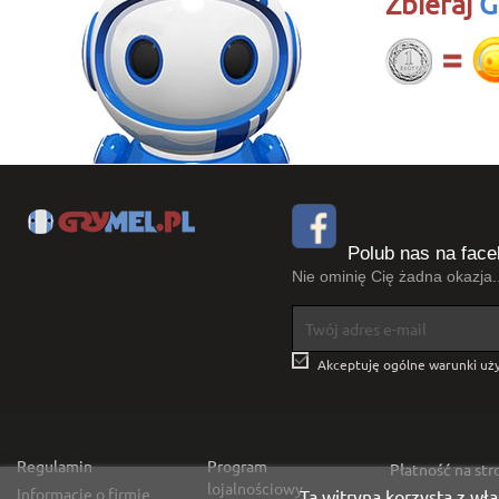
Zbieraj
G
Polub nas na face
Nie ominię Cię żadna okazja..

Akceptuję ogólne warunki uży
Regulamin
Program
Płatność na st
lojalnościowy
Informacje o firmie
Ta witryna korzysta z wła