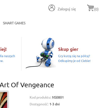
Zaloguj się
(0)
SMART GAMES
iej!
Skup gier
la naszych
Gry kurzą się na półcę?
ów.
Odkupimy je od Ciebie!
 Art Of Vengeance
Kod produktu:
NS0801
Dostępność:
1-3 dni