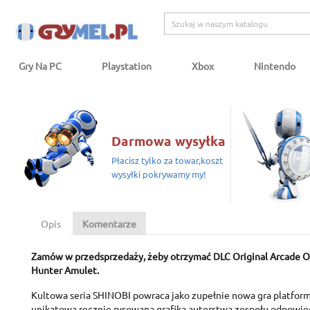
Gry Na PC
Playstation
Xbox
Nintendo
Darmowa wysyłka
Płacisz tylko za towar,koszt
wysyłki pokrywamy my!
Opis
Komentarze
Zamów w przedsprzedaży, żeby otrzymać DLC Original Arcade Ou
Hunter Amulet.
Kultowa seria SHINOBI powraca jako zupełnie nowa gra platform
unikatową ręcznie rysowaną grafiką autorstwa zespołu odpowie