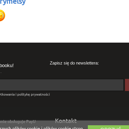
rymelsy
Zapisz się do newslettera:
booku!
.
tkowania i politykę prywatności
Kontakt
ronie obsługuje PayU
snych plików cookie i plików cookie stron