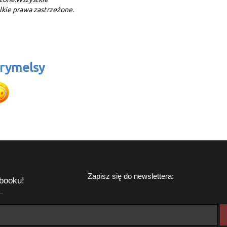
elkie prawa zastrzeżone.
rymelsy
Zapisz się do newslettera:
booku!
.