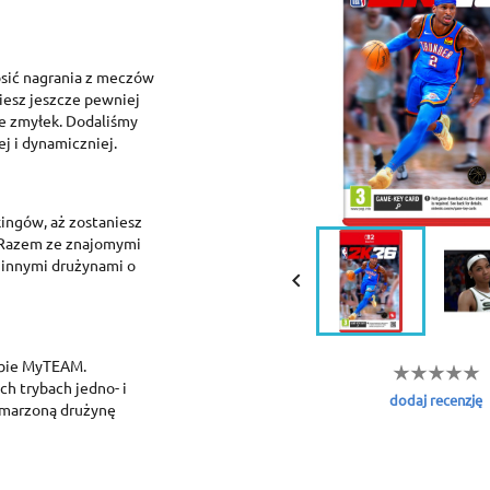
nosić nagrania z meczów
ziesz jeszcze pewniej
ce zmyłek. Dodaliśmy
j i dynamiczniej.
ingów, aż zostaniesz
 Razem ze znajomymi
z innymi drużynami o

rybie MyTEAM.
h trybach jedno- i
dodaj recenzję
ymarzoną drużynę