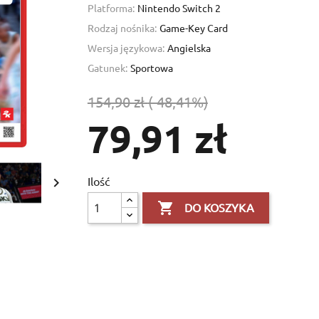
Platforma:
Nintendo Switch 2
Rodzaj nośnika:
Game-Key Card
Wersja językowa:
Angielska
Gatunek:
Sportowa
154,90 zł
(-48,41%)
79,91 zł
Ilość


DO KOSZYKA