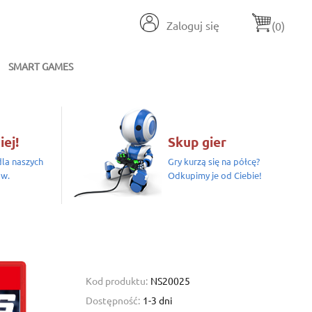
Zaloguj się
(0)
SMART GAMES
iej!
Skup gier
la naszych
Gry kurzą się na półcę?
ów.
Odkupimy je od Ciebie!
6
Kod produktu:
NS20025
Dostępność:
1-3 dni