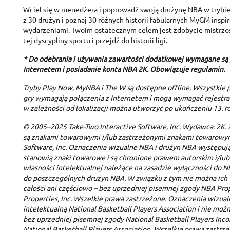
Wciel się w menedżera i poprowadź swoją drużynę NBA w trybi
C
z 30 drużyn i poznaj 30 różnych historii fabularnych MyGM ins
S
wydarzeniami. Twoim ostatecznym celem jest zdobycie mistrzo
tej dyscypliny sportu i przejdź do historii ligi.
A
Wi
You
* Do odebrania i używania zawartości dodatkowej wymagane są 
Internetem i posiadanie konta NBA 2K. Obowiązuje regulamin.
add_circle_outline
Tryby Play Now, MyNBA i The W są dostępne offline. Wszystkie p
gry wymagają połączenia z Internetem i mogą wymagać rejestrac
w zależności od lokalizacji można utworzyć po ukończeniu 13. ro
© 2005–2025 Take-Two Interactive Software, Inc. Wydawca: 2K. 
są znakami towarowymi i/lub zastrzeżonymi znakami towarowym
Software, Inc. Oznaczenia wizualne NBA i drużyn NBA występuj
stanowią znaki towarowe i są chronione prawem autorskim i/lub
własności intelektualnej należące na zasadzie wyłączności do NB
do poszczególnych drużyn NBA. W związku z tym nie można ich
całości ani częściowo – bez uprzedniej pisemnej zgody NBA Prop
Properties, Inc. Wszelkie prawa zastrzeżone. Oznaczenia wizua
intelektualną National Basketball Players Association i nie mo
bez uprzedniej pisemnej zgody National Basketball Players Inc
National Basketball Players Association. Wszelkie prawa zastrz