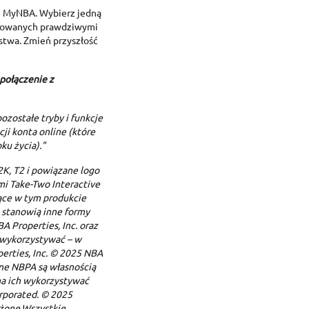
e MyNBA. Wybierz jedną
reate wishlist
pirowanych prawdziwymi
ign in
stwa. Zmień przyszłość
dd to wishlist
shlist name
 need to be logged in to save products in your wishlist.
połączenie z
Create new list
ozostałe tryby i funkcje
Cancel
Sign in
ji konta online (które
Cancel
Create wishlist
ku życia)."
2K, T2 i powiązane logo
i Take-Two Interactive
ące w tym produkcie
 stanowią inne formy
A Properties, Inc. oraz
 wykorzystywać – w
erties, Inc. © 2025 NBA
lne NBPA są własnością
żna ich wykorzystywać
orporated. © 2025
eżone.Wszystkie