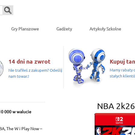
Gry Planszowe
Gadżety
Artykuły Szkolne
14 dni na zwrot
Kupuj tan
Mamy rabaty d
Nie trafiłeś z zakupem? Odeślij
stałych klient
nam towar.!
NBA 2k2
10 000 w walucie
A, The W i Play Now –