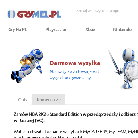
Gry Na PC
Playstation
Xbox
Nintendo
Darmowa wysyłka
Płacisz tylko za towar,koszt
wysyłki pokrywamy my!
Opis
Komentarze
Zamów NBA 2K26 Standard Edition w przedsprzedaży i odbierz 
wirtualnej (VC).
Walcz o chwałę i uznanie w trybach MyCAREER*, MyTEAM, MyNB
niech wszyscy wiedzą, kto tu rządzi!