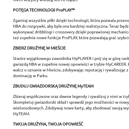
POTĘGA TECHNOLOGII ProPLAY™
Zgarniaj wszystkie piłki dzięki technologii, która pozwala prze
NBA do rozgrywki, aby była ona bardziej realistyczna. Teraz będ
wykonywać dribblingi i crossovery dzięki poprawionej mechani
też zupełnie nowe funkcje ProPLAY, które pozwalają grać szybcie
ZBIERZ DRUŻYNĘ W MIEŚCIE
Stwórz wyjątkowego zawodnika MyPLAYER i pnij się w górę rank
gwiazdą NBA w zupełnie nowej opowieści w trybie MyCAREER.
walcz o uznanie w Mieście, zdobywając reputację i rywalizując 
dominację w Parku.
ZBUDUJ GWIAZDORSKĄ DRUŻYNĘ MyTEAM
Zbieraj współczesne oraz dawne legendy i rywalizuj z nimi w t
Skompletuj gwiazdorski skład i sprawdź jego możliwości w nowyc
wieloosobowych. Zdobywaj nowe karty, aby zbudować swoją w
MyTEAM.
TWOJA DRUŻYNA, TWOJA OPOWIEŚĆ