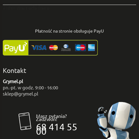
enter the code here
Płatność na stronie obsługuje PayU
Kontakt
Grymel.pl
pn.-pt. w godz. 9:00 - 16:00
sklep@grymel.pl
Masz pytania?
Zadzwoń!
68 414 55
00