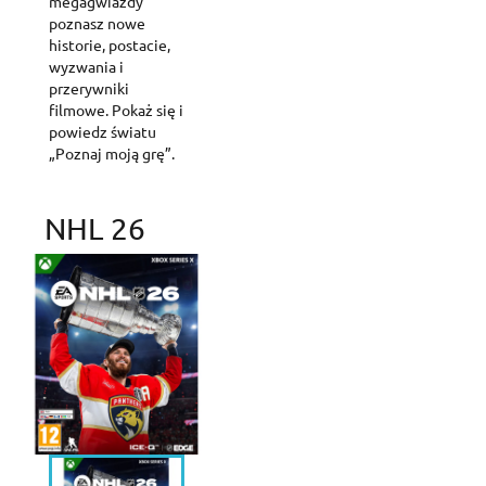
megagwiazdy
poznasz nowe
historie, postacie,
wyzwania i
przerywniki
filmowe. Pokaż się i
powiedz światu
„Poznaj moją grę”.
NHL 26
Create wishlist
Sign in
Add to wishlist
Wishlist name
You need to be logged in to save products in your wishlist.
Create new list
add_circle_outline