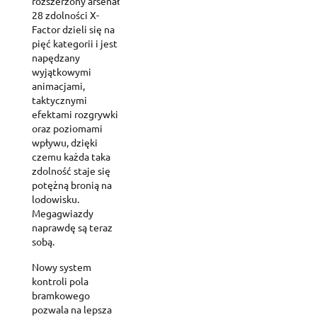
rozszerzony arsenał
28 zdolności X-
Factor dzieli się na
pięć kategorii i jest
napędzany
wyjątkowymi
animacjami,
taktycznymi
efektami rozgrywki
oraz poziomami
wpływu, dzięki
czemu każda taka
zdolność staje się
potężną bronią na
lodowisku.
Megagwiazdy
naprawdę są teraz
sobą.
Nowy system
kontroli pola
bramkowego
pozwala na lepsza