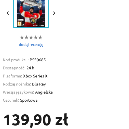
Cancel
Sig
Cancel
Create wishl


dodaj recenzję
Kod produktu:
PS50685
Dostępność:
24 h
Platforma:
Xbox Series X
Rodzaj nośnika:
Blu-Ray
Wersja językowa:
Angielska
Gatunek:
Sportowa
139,90 zł