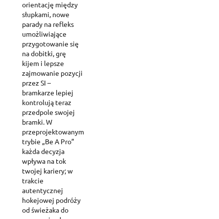
orientację między
słupkami, nowe
parady na refleks
umożliwiające
przygotowanie się
na dobitki, grę
kijem i lepsze
zajmowanie pozycji
przez SI –
bramkarze lepiej
kontrolują teraz
przedpole swojej
bramki. W
przeprojektowanym
trybie „Be A Pro”
każda decyzja
wpływa na tok
twojej kariery; w
trakcie
autentycznej
hokejowej podróży
od świeżaka do