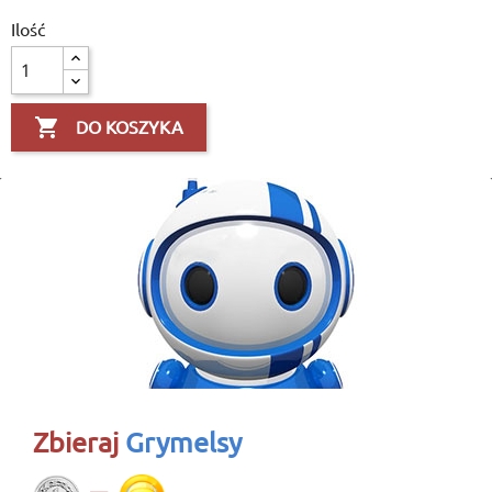
Ilość

DO KOSZYKA
Zbieraj
Grymelsy