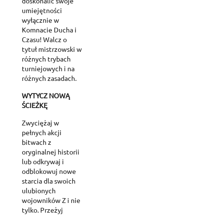
doskonalić swoje
umiejętności
wyłącznie w
Komnacie Ducha i
Czasu! Walcz o
tytuł mistrzowski w
różnych trybach
turniejowych i na
różnych zasadach.
WYTYCZ NOWĄ
ŚCIEŻKĘ
Zwyciężaj w
pełnych akcji
bitwach z
oryginalnej historii
lub odkrywaj i
odblokowuj nowe
starcia dla swoich
ulubionych
wojowników Z i nie
tylko. Przeżyj