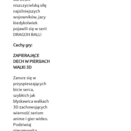
niszczycielską siłę
najsilniejszych
wojowników, jacy
kiedykolwiek
pojawili się w serii
DRAGON BALL!
Cechy gry:
ZAPIERAJĄCE
DECH W PIERSIACH
WALKI 3D
Zanurz się w
przyspieszających
bicie serca,
szybkich jak
błyskawica walkach
3D zachowujących
wierność seriom
anime i gier wideo.
Podziwiaj
niesamowitą