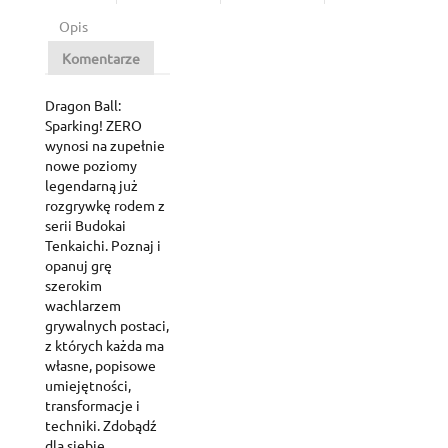
Opis
Komentarze
Dragon Ball:
Sparking! ZERO
wynosi na zupełnie
nowe poziomy
legendarną już
rozgrywkę rodem z
serii Budokai
Tenkaichi. Poznaj i
opanuj grę
szerokim
wachlarzem
grywalnych postaci,
z których każda ma
własne, popisowe
umiejętności,
transformacje i
techniki. Zdobądź
dla siebie