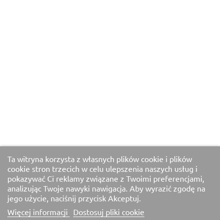
Ta witryna korzysta z własnych plików cookie i plików
cookie stron trzecich w celu ulepszenia naszych usług i
pokazywać Ci reklamy związane z Twoimi preferencjami,
analizując Twoje nawyki nawigacja. Aby wyrazić zgodę na
jego użycie, naciśnij przycisk Akceptuj.
Więcej informacji
Dostosuj pliki cookie