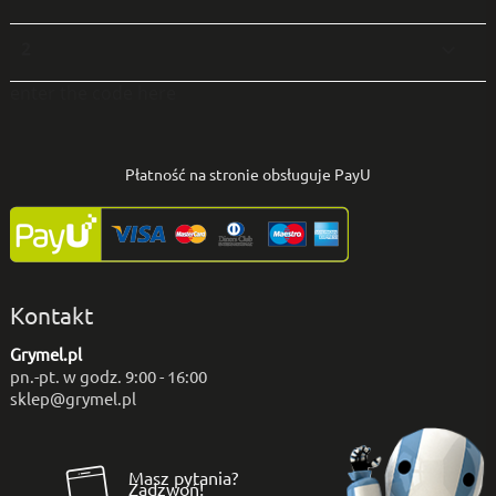
2

enter the code here
Płatność na stronie obsługuje PayU
Kontakt
Grymel.pl
pn.-pt. w godz. 9:00 - 16:00
sklep@grymel.pl
Masz pytania?
Zadzwoń!