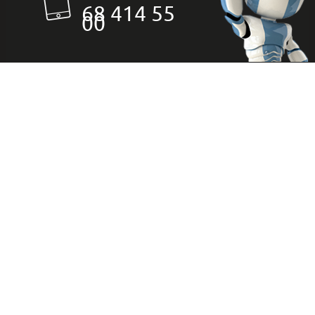
68 414 55
00