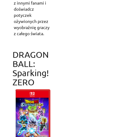
z innymi fanami i
doświadcz
potyczek
ożywionych przez
wyobraźnię graczy
z całego świata.
DRAGON
Create wishlist
Sign in
BALL:
Sparking!
Add to wishlist
Wishlist name
You need to be logged in to save products in your wishlist.
ZERO
Create new list
add_circle_outline
Cancel
Sig
Cancel
Create wishl