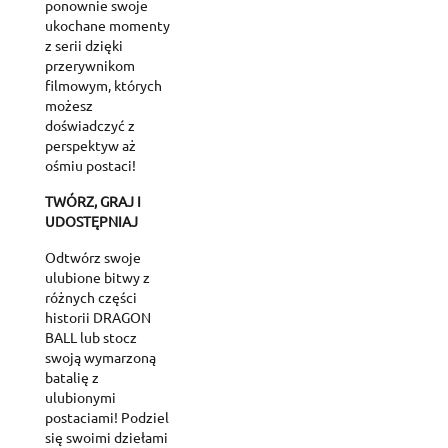
ponownie swoje
ukochane momenty
z serii dzięki
przerywnikom
filmowym, których
możesz
doświadczyć z
perspektyw aż
ośmiu postaci!
TWÓRZ, GRAJ I
UDOSTĘPNIAJ
Odtwórz swoje
ulubione bitwy z
różnych części
historii DRAGON
BALL lub stocz
swoją wymarzoną
batalię z
ulubionymi
postaciami! Podziel
się swoimi dziełami