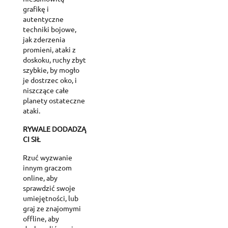
grafikę i
autentyczne
techniki bojowe,
jak zderzenia
promieni, ataki z
doskoku, ruchy zbyt
szybkie, by mogło
je dostrzec oko, i
niszczące całe
planety ostateczne
ataki.
RYWALE DODADZĄ
CI SIŁ
Rzuć wyzwanie
innym graczom
online, aby
sprawdzić swoje
umiejętności, lub
graj ze znajomymi
offline, aby