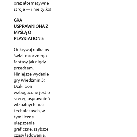
oraz alternatywne
stroje — i nie tylko!
GRA
USPRAWNIONA Z
MYŚLĄ O
PLAYSTATION 5
Odkrywaj unikalny
świat mrocznego
fantasy jak nigdy
przedtem.
Niniejsze wydanie
gry Wiedźmin 3:
Dziki Gon
wzbogacone jest o
szereg usprawnień
wizualnych oraz
technicznych, w
tym liczne
ulepszenia
graficzne, szybsze
czasy ładowania,