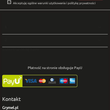

Akceptuję ogólne warunki użytkowania i politykę prywatności
1

2

enter the code here
Płatność na stronie obsługuje PayU
Kontakt
Grymel.pl