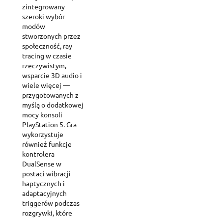
zintegrowany
szeroki wybór
modów
stworzonych przez
społeczność, ray
tracing w czasie
rzeczywistym,
wsparcie 3D audio i
wiele więcej —
przygotowanych z
myślą o dodatkowej
mocy konsoli
PlayStation 5. Gra
wykorzystuje
również funkcje
kontrolera
DualSense w
postaci wibracji
haptycznych i
adaptacyjnych
triggerów podczas
rozgrywki, które