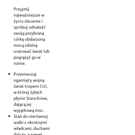
Przyjmij
najważniejsze w
życiu zlecenie i
spróbuj odnaleźć
swoją przybraną
córkę obdarzoną
mocą zdolną
uratować świat lub
pogrążyć go w
ruinie.
Przemierzaj
ogarnięty wojną
świat tropem Ciri,
w której żyłach
płynie Stara Krew,
dającą jej
wyjątkową moc.
Stań do nierównej
walki z okrutnymi
władcami, duchami
dziczy, a nawet