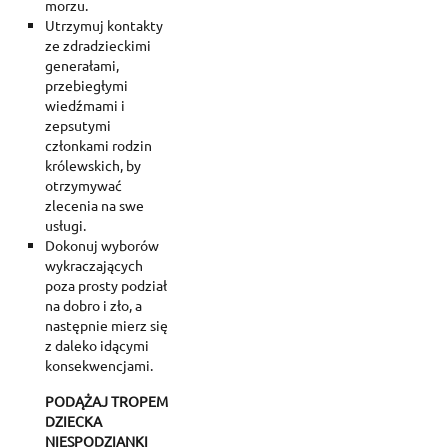
morzu.
Utrzymuj kontakty
ze zdradzieckimi
Create wishlist
generałami,
Sign in
przebiegłymi
wiedźmami i
Add to wishlist
Wishlist name
You need to be logged in to save products in your wishlist.
zepsutymi
członkami rodzin
królewskich, by
Create new list
add_circle_outline
otrzymywać
Cancel
Sig
zlecenia na swe
Cancel
Create wishl
usługi.
Dokonuj wyborów
wykraczających
poza prosty podział
na dobro i zło, a
następnie mierz się
z daleko idącymi
konsekwencjami.
PODĄŻAJ TROPEM
DZIECKA
NIESPODZIANKI