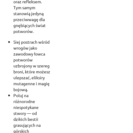
oraz refleksem.
Tym samym
stanowią jedyną
przeciwwagę dla
gnębiących świat
potworów.
Siej postrach wśród
wrogów jako
zawodowy łowca
potworów
uzbrojony w szereg
broni, które możesz
ulepszać, eliksiry
mutagenne i magię
bojową.
Poluj na
różnorodne
niespotykane
stwory — od
dzikich bestii
grasujących na
górskich