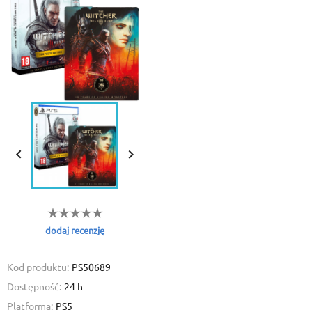


dodaj recenzję
Kod produktu:
PS50689
Dostępność:
24 h
Platforma:
PS5