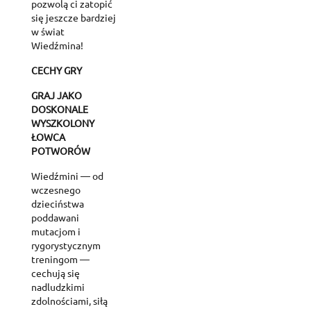
pozwolą ci zatopić
się jeszcze bardziej
w świat
Wiedźmina!
CECHY GRY
GRAJ JAKO
DOSKONALE
WYSZKOLONY
ŁOWCA
POTWORÓW
Wiedźmini — od
wczesnego
dzieciństwa
poddawani
mutacjom i
rygorystycznym
treningom —
cechują się
nadludzkimi
zdolnościami, siłą