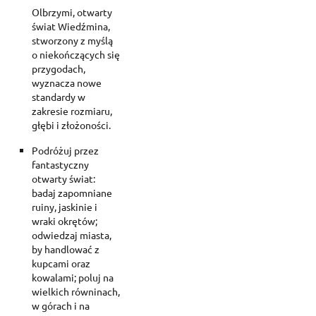
Olbrzymi, otwarty
świat Wiedźmina,
stworzony z myślą
o niekończących się
przygodach,
wyznacza nowe
standardy w
zakresie rozmiaru,
głębi i złożoności.
Podróżuj przez
fantastyczny
otwarty świat:
badaj zapomniane
ruiny, jaskinie i
wraki okrętów;
odwiedzaj miasta,
by handlować z
kupcami oraz
kowalami; poluj na
wielkich równinach,
w górach i na