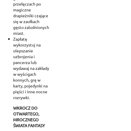
przełęczach po
magiczne
drapieżniki czające
się w zaułkach
gęsto zaludnionych
miast.
Zapłatę
wykorzystuj na
ulepszanie
uzbrojenia i
pancerza lub
wydawaj na zakłady
w wyścigach
konnych, grę w
karty, pojedynki na
pięści i inne nocne
rozrywki.
WKROCZ DO
OTWARTEGO,
MROCZNEGO
ŚWIATA FANTASY