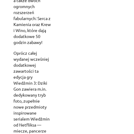
a także dwóch
ogromnych
rozszerzeń
fabularnych: Serca z
Kamienia oraz Krew
i Wino, które dają
dodatkowe 50
godzin zabawy!
Oprócz całej
wydanej wcześniej
dodatkowej
zawartości ta
edycja gry
Wiedźmin 3: Dziki
Gon zawiera m.in.
dedykowany tryb
foto, zupełnie
nowe przedmioty
inspirowane
serialem Wiedźmin
od Netfliksa —
miecze, pancerze