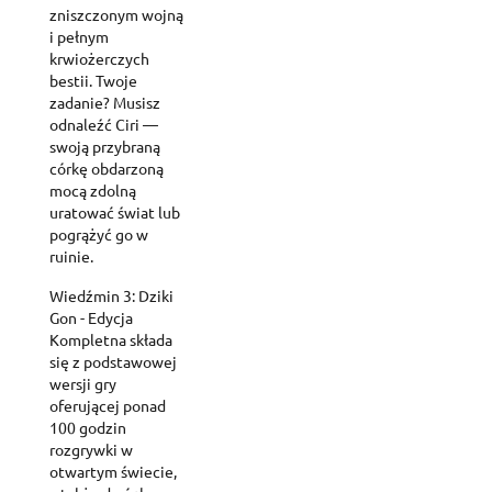
zniszczonym wojną
i pełnym
krwiożerczych
bestii. Twoje
zadanie? Musisz
odnaleźć Ciri —
swoją przybraną
córkę obdarzoną
mocą zdolną
uratować świat lub
pogrążyć go w
ruinie.
Wiedźmin 3: Dziki
Gon - Edycja
Kompletna składa
się z podstawowej
wersji gry
oferującej ponad
100 godzin
rozgrywki w
otwartym świecie,