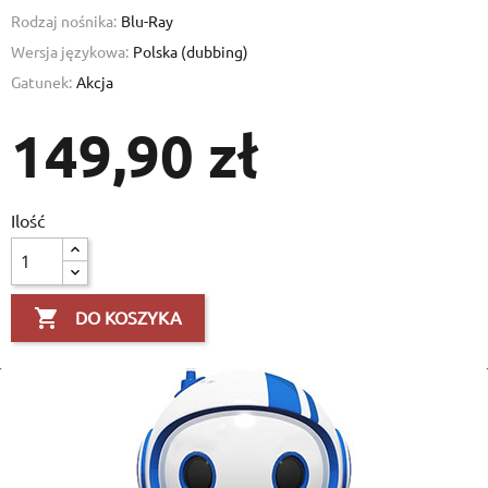
Rodzaj nośnika:
Blu-Ray
Wersja językowa:
Polska (dubbing)
Gatunek:
Akcja
149,90 zł
Ilość

DO KOSZYKA