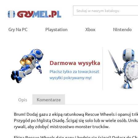
Gry Na PC
Playstation
Xbox
Nintendo
Darmowa wysyłka
Płacisz tylko za towar,koszt
wysyłki pokrywamy my!
Opis
Komentarze
Brum! Dodaj gazu z ekipą ratunkową Rescue Wheels i opanuj trik
Przygód po Mglistą Osadę. Ścigaj się solo lub w wiele osób. Unikaj
rywali, aby zdobyć mistrzostwo monster trucków.
Ekipa Rescue Wheels daje gazu i będzie się ścigać! Dołącz do Cha