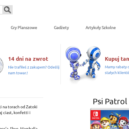
Gry Planszowe
Gadżety
Artykuły Szkolne
14 dni na zwrot
Kupuj tan
Mamy rabaty d
Nie trafiłeś z zakupem? Odeślij
stałych klient
nam towar.!
Psi Patro
i na torach od Zatoki
 ciast, konfetti i
se’a, Skye, Marshalla,