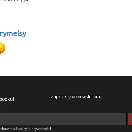
rymelsy
Zapisz się do newslettera:
booku!
.
tkowania i politykę prywatności