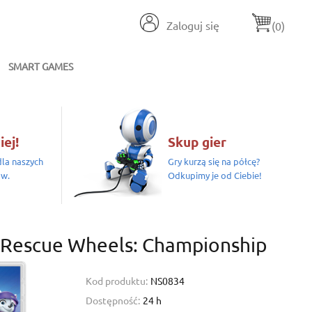
Zaloguj się
(0)
SMART GAMES
iej!
Skup gier
la naszych
Gry kurzą się na półcę?
ów.
Odkupimy je od Ciebie!
l Rescue Wheels: Championship
Kod produktu:
NS0834
Dostępność:
24 h