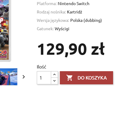
Platforma:
Nintendo Switch
Rodzaj nośnika:
Kartridż
Wersja językowa:
Polska (dubbing)
Gatunek:
Wyścigi
129,90 zł
Ilość
×


×
DO KOSZYKA
×