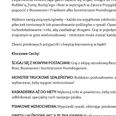
Rubble’a, Zumy, Rocky’ego i Roxi w wyścigach w Zatoce Przygód 
popsocić z Boomerem i Frankiem albo burmistrzem Humdinger
Wybierz swoją psią wyścigówkę – każda ma wyjątkowe zdolności
piłeczek tenisowych lub powodowanie poślizgów u rywali. Opanu
turbodoładowanie i triki, aby zawładnąć drogami. Graj w pojedy
znajomym w grze wieloosobowej – mistrzem może zostać każdy
Zbierz pieskowych przyjaciół i chwytaj kierownicę w łapki!
Kluczowe Cechy:
ŚCIGAJ SIĘ Z NOWYMI POSTACIAMI:
Graj z ekipą ratunkową Res
C
Roxi, Boomerem i burmistrzem Humdingerem.
S
MONSTER TRUCKOWE SZALEŃSTWO
: Buldożer, poduszkowiec 
A
Wi
wybierzesz, żeby wygrać mistrzostwa?
You
KASKADERKA AŻ DO METY:
Wykonuj triki w powietrzu, żeby zd
add_circle_outline
odblokować specjalny ruch swojego psiaka.
PSIAKOWE WZMOCNIENIA:
Wyprzedź rywali, zbierając pieskowe
DRIFTUJ W ŚRODEK AKCJI ZE ZNAJOMYMI:
Pędź przez areny w