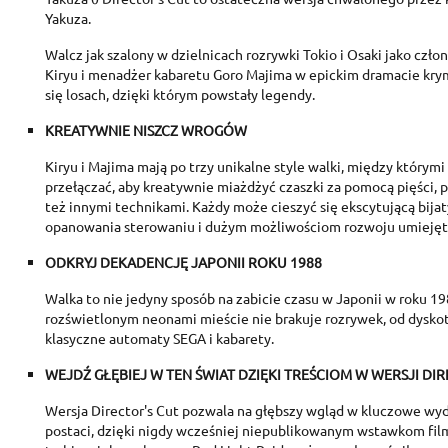
Yakuza.
Walcz jak szalony w dzielnicach rozrywki Tokio i Osaki jako czł
Kiryu i menadżer kabaretu Goro Majima w epickim dramacie kry
się losach, dzięki którym powstały legendy.
KREATYWNIE NISZCZ WROGÓW
Kiryu i Majima mają po trzy unikalne style walki, między którym
przełączać, aby kreatywnie miażdżyć czaszki za pomocą pięści, 
też innymi technikami. Każdy może cieszyć się ekscytującą bija
opanowania sterowaniu i dużym możliwościom rozwoju umiejęt
ODKRYJ DEKADENCJĘ JAPONII ROKU 1988
Walka to nie jedyny sposób na zabicie czasu w Japonii w roku 1
C
rozświetlonym neonami mieście nie brakuje rozrywek, od dyskote
S
klasyczne automaty SEGA i kabarety.
WEJDŹ GŁĘBIEJ W TEN ŚWIAT DZIĘKI TREŚCIOM W WERSJI DIR
A
Wi
You
Wersja Director's Cut pozwala na głębszy wgląd w kluczowe wyda
postaci, dzięki nigdy wcześniej niepublikowanym wstawkom f
add_circle_outline