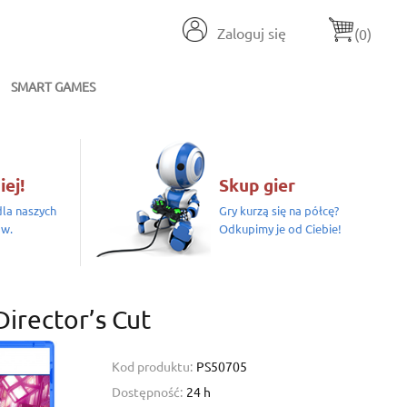
Zaloguj się
(0)
SMART GAMES
iej!
Skup gier
la naszych
Gry kurzą się na półcę?
ów.
Odkupimy je od Ciebie!
Director’s Cut
Kod produktu:
PS50705
Dostępność:
24 h