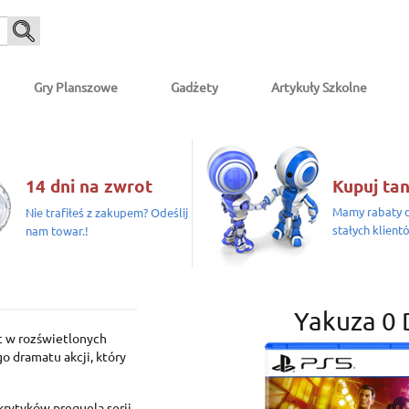
Gry Planszowe
Gadżety
Artykuły Szkolne
14 dni na zwrot
Kupuj tan
Mamy rabaty d
Nie trafiłeś z zakupem? Odeślij
stałych klient
nam towar.!
Yakuza 0 
ąc w rozświetlonych
o dramatu akcji, który
krytyków prequela serii