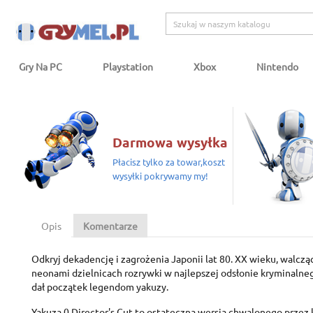
Gry Na PC
Playstation
Xbox
Nintendo
Darmowa wysyłka
Płacisz tylko za towar,koszt
wysyłki pokrywamy my!
Opis
Komentarze
Odkryj dekadencję i zagrożenia Japonii lat 80. XX wieku, walcz
neonami dzielnicach rozrywki w najlepszej odsłonie kryminalneg
dał początek legendom yakuzy.
Yakuza 0 Director's Cut to ostateczna wersja chwalonego przez 