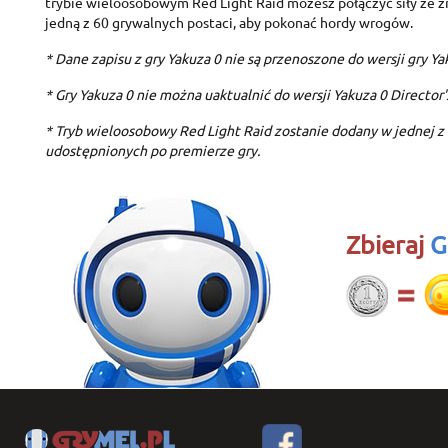
trybie wieloosobowym Red Light Raid możesz połączyć siły ze 
jedną z 60 grywalnych postaci, aby pokonać hordy wrogów.
* Dane zapisu z gry Yakuza 0 nie są przenoszone do wersji gry Yak
* Gry Yakuza 0 nie można uaktualnić do wersji Yakuza 0 Director'
* Tryb wieloosobowy Red Light Raid zostanie dodany w jednej z 
udostępnionych po premierze gry.
Zbieraj
G