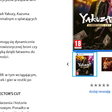
onek Yakuzy, Kazuma
minalnym o splatających
i mogą się dynamicznie
prowizorycznej broni czy
tyką dzięki łatwemu do
ności.

988: w tym wciągającym,
reate wishlist
k i gier w rzutki po
ign in
dodaj recenzję
ECTOR'S CUT
dd to wishlist
shlist name
 need to be logged in to save products in your wishlist.
rzenia i historie
ilmowym. Ponadto w
Create new list