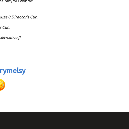
znajomymi i wybrać
Cancel
Sign in
Cancel
Create wishlist
uza 0 Director's Cut.
s Cut.
aktualizacji
rymelsy