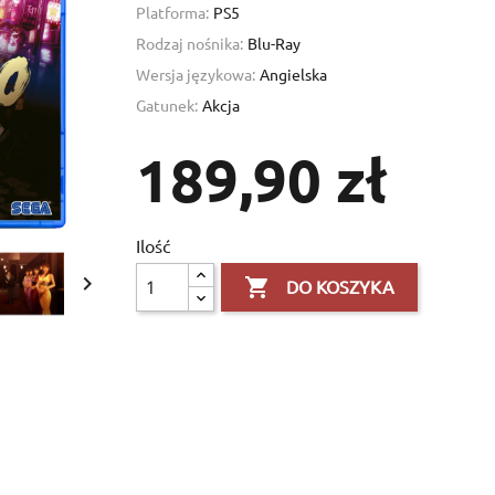
Platforma:
PS5
Rodzaj nośnika:
Blu-Ray
Wersja językowa:
Angielska
Gatunek:
Akcja
189,90 zł
Ilość


DO KOSZYKA
×
×
×