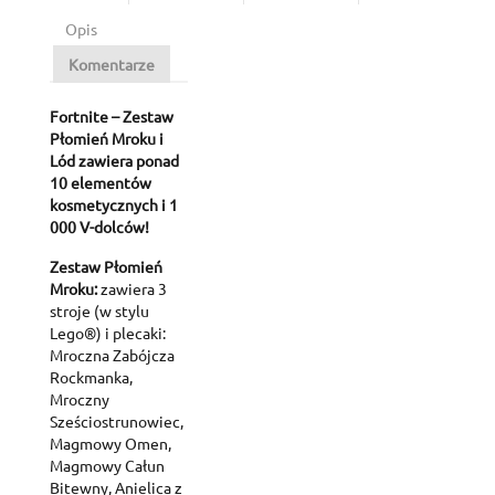
Opis
Komentarze
Fortnite – Zestaw
Płomień Mroku i
Lód zawiera ponad
10 elementów
kosmetycznych i 1
000 V-dolców!
Zestaw Płomień
Mroku:
zawiera 3
stroje (w stylu
Lego®) i plecaki:
Mroczna Zabójcza
Rockmanka,
Mroczny
Sześciostrunowiec,
Magmowy Omen,
Magmowy Całun
Bitewny, Anielica z