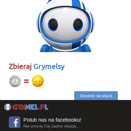
Zbieraj
Grymelsy
Dowiedz się więcej
Polub nas na facebooku!
Nie ominię Cię żadna okazja...