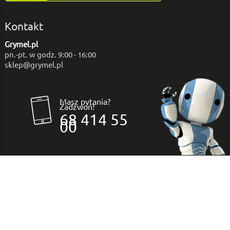
Kontakt
Grymel.pl
pn.-pt. w godz. 9:00 - 16:00
sklep@grymel.pl
Masz pytania?
Zadzwoń!
68 414 55
00