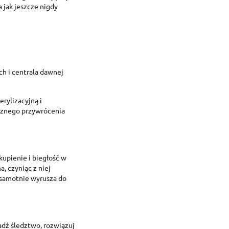
a jak jeszcze nigdy
reate wishlist
ign in
dd to wishlist
shlist name
 need to be logged in to save products in your wishlist.
h i centrala dawnej
Create new list
erylizacyjną i
Cancel
Sign in
cznego przywrócenia
Cancel
Create wishlist
kupienie i biegłość w
a, czyniąc z niej
 samotnie wyrusza do
wadź śledztwo, rozwiązuj