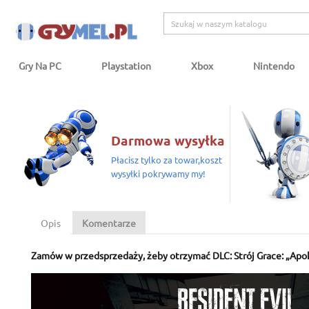
Gry Na PC
Playstation
Xbox
Nintendo
Darmowa wysyłka
Płacisz tylko za towar,koszt
wysyłki pokrywamy my!
Opis
Komentarze
Zamów w przedsprzedaży, żeby otrzymać DLC: Strój Grace: „Apok