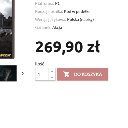
Platforma:
PC
Rodzaj nośnika:
Kod w pudełku
Wersja językowa:
Polska (napisy)
Gatunek:
Akcja
269,90 zł
Ilość


DO KOSZYKA