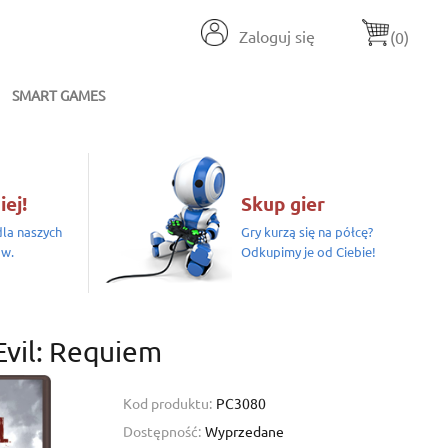
Zaloguj się
(0)
SMART GAMES
iej!
Skup gier
la naszych
Gry kurzą się na półcę?
ów.
Odkupimy je od Ciebie!
Evil: Requiem
Kod produktu:
PC3080
Dostępność:
Wyprzedane