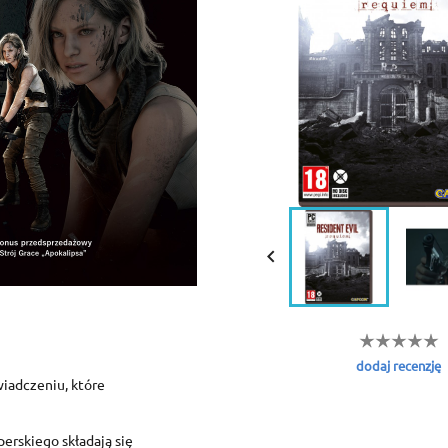

dodaj recenzję
wiadczeniu, które
erskiego składają się