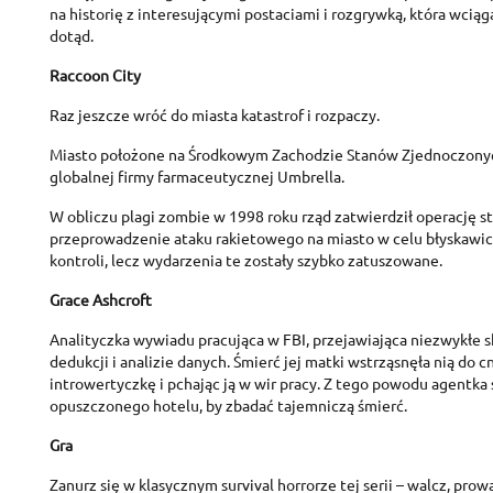
na historię z interesującymi postaciami i rozgrywką, która wciąg
dotąd.
C
Raccoon City
S
Raz jeszcze wróć do miasta katastrof i rozpaczy.
A
Wi
You
Miasto położone na Środkowym Zachodzie Stanów Zjednoczonyc
globalnej firmy farmaceutycznej Umbrella.
add_circle_outline
W obliczu plagi zombie w 1998 roku rząd zatwierdził operację st
przeprowadzenie ataku rakietowego na miasto w celu błyskawi
kontroli, lecz wydarzenia te zostały szybko zatuszowane.
Grace Ashcroft
Analityczka wywiadu pracująca w FBI, przejawiająca niezwykłe s
dedukcji i analizie danych. Śmierć jej matki wstrząsnęła nią do cn
introwertyczkę i pchając ją w wir pracy. Z tego powodu agentka
opuszczonego hotelu, by zbadać tajemniczą śmierć.
Gra
Zanurz się w klasycznym survival horrorze tej serii – walcz, pro