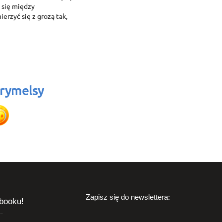
 się między
erzyć się z grozą tak,
rymelsy
Zapisz się do newslettera:
booku!
.