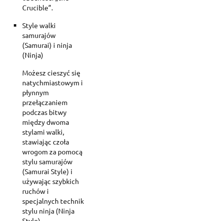
Crucible”.
Style walki
samurajów
(Samurai) i ninja
(Ninja)
Możesz cieszyć się
natychmiastowym i
płynnym
przełączaniem
podczas bitwy
między dwoma
stylami walki,
stawiając czoła
wrogom za pomocą
stylu samurajów
(Samurai Style) i
używając szybkich
ruchów i
specjalnych technik
stylu ninja (Ninja
Style).