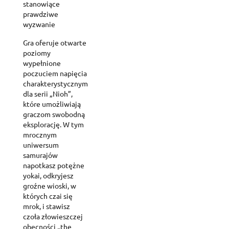
stanowiące
prawdziwe
wyzwanie
Gra oferuje otwarte
poziomy
wypełnione
poczuciem napięcia
charakterystycznym
dla serii „Nioh”,
które umożliwiają
graczom swobodną
eksplorację. W tym
mrocznym
uniwersum
samurajów
napotkasz potężne
yokai, odkryjesz
groźne wioski, w
których czai się
mrok, i stawisz
czoła złowieszczej
obecności „the