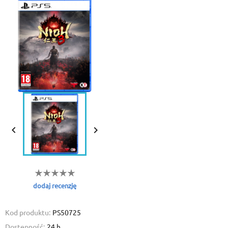


dodaj recenzję
Kod produktu:
PS50725
Dostępność:
24 h