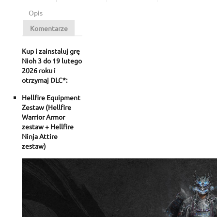
Opis
Komentarze
Kup i zainstaluj grę
Nioh 3 do 19 lutego
2026 roku i
otrzymaj DLC*:
Hellfire Equipment
Zestaw (Hellfire
Warrior Armor
zestaw + Hellfire
Ninja Attire
zestaw)