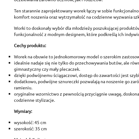
Ten starannie zaprojektowany worek łączy w sobie funkcjonalnoś
komfort noszenia oraz wytrzymałość na codzienne wyzwania szk
Worki to doskonały wybór dla młodzieży poszukującej produktó
funkcjonalność z modnym designem, które podkreślą ich indywidu
Cechy produktu:
Worek na obuwie to jednokomorowy model o szerokim zastosow
idealnie nadaje się nie tylko do przechowywania butów, ale równ
gimnastyczny czy mały plecaczek.
dzięki podwójnemu ściągaczowi, dostęp do zawartości jest szyb
C
dodatkowo, podwójne sznureczki pozwalają na noszenie go zarów
S
ramieniu.
oryginalne wzornictwo z pewnością przyciągnie uwagę, doskona
codzienne stylizacje.
A
Wi
You
Wymiary:
add_circle_outline
wysokość: 45 cm
szerokość: 35 cm