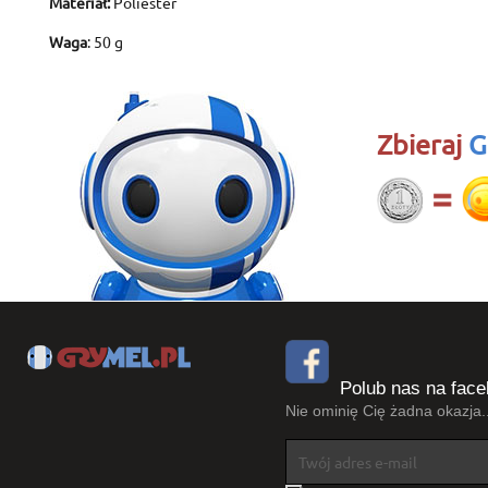
Materiał:
Poliester
Waga
: 50 g
Zbieraj
G
Polub nas na face
Nie ominię Cię żadna okazja..