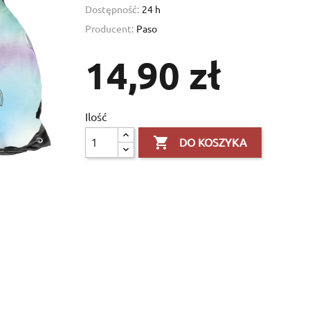
Dostępność:
24 h
Producent:
Paso
14,90 zł
Ilość

DO KOSZYKA
×
×
×