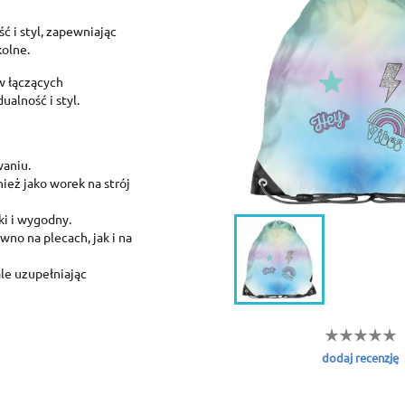
ć i styl, zapewniając
olne.
w łączących
alność i styl.
aniu.
ież jako worek na strój
ki i wygodny.
reate wishlist
no na plecach, jak i na
ign in
le uzupełniając
dd to wishlist
shlist name
 need to be logged in to save products in your wishlist.
Create new list
dodaj recenzję
Cancel
Sign in
Cancel
Create wishlist