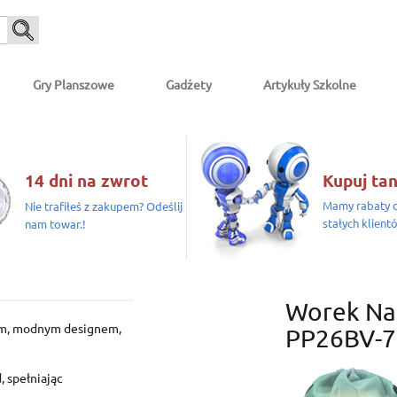
Gry Planszowe
Gadżety
Artykuły Szkolne
14 dni na zwrot
Kupuj tan
Mamy rabaty d
Nie trafiłeś z zakupem? Odeślij
stałych klient
nam towar.!
Worek Na
m, modnym designem,
PP26BV-7
, spełniając