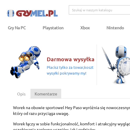
Gry Na PC
Playstation
Xbox
Nintendo
Darmowa wysyłka
Płacisz tylko za towar,koszt
wysyłki pokrywamy my!
Opis
Komentarze
Worek na obuwie sportowel Hey
Paso
wyróżnia się nowoczesny
który od razu przyciąga uwagę.
Worek łączy w sobie funkcjonalność, komfort i atrakcyjny wygląd
oczekiwania zarówno uczniów, jak i rodziców.