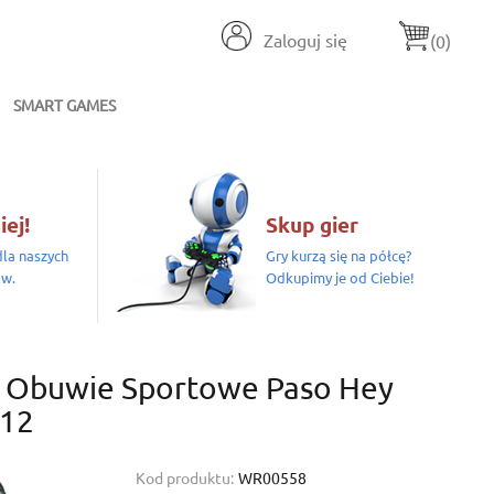
Zaloguj się
(0)
SMART GAMES
iej!
Skup gier
la naszych
Gry kurzą się na półcę?
ów.
Odkupimy je od Ciebie!
 Obuwie Sportowe Paso Hey
12
Kod produktu:
WR00558