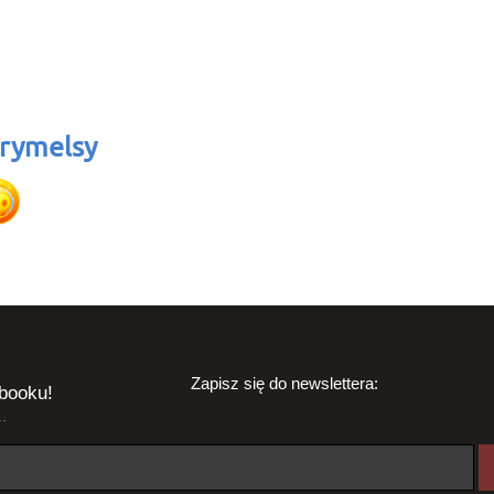
rymelsy
Zapisz się do newslettera:
booku!
.