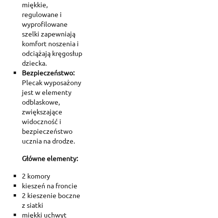
miękkie,
regulowane i
wyprofilowane
szelki zapewniają
komfort noszenia i
odciążają kręgosłup
dziecka.
Bezpieczeństwo:
Plecak wyposażony
jest w elementy
odblaskowe,
zwiększające
widoczność i
bezpieczeństwo
ucznia na drodze.
Główne elementy:
2 komory
kieszeń na froncie
2 kieszenie boczne
z siatki
miękki uchwyt