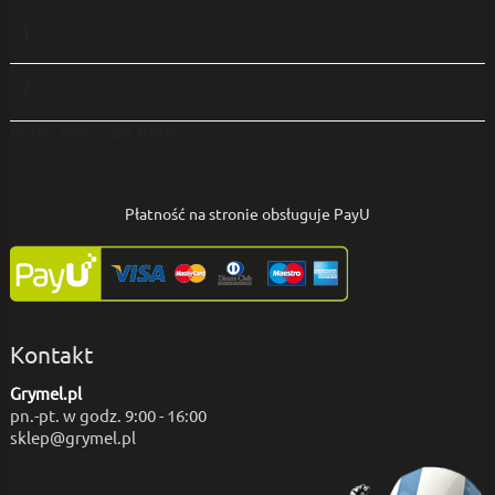
1

2

enter the code here
Płatność na stronie obsługuje PayU
Kontakt
Grymel.pl
pn.-pt. w godz. 9:00 - 16:00
sklep@grymel.pl