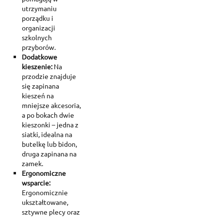
utrzymaniu
porządku i
organizacji
szkolnych
przyborów.
Dodatkowe
kieszenie:
Na
przodzie znajduje
się zapinana
kieszeń na
mniejsze akcesoria,
a po bokach dwie
kieszonki – jedna z
siatki, idealna na
butelkę lub bidon,
druga zapinana na
zamek.
Ergonomiczne
wsparcie:
Ergonomicznie
ukształtowane,
sztywne plecy oraz