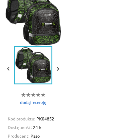


dodaj recenzję
Kod produktu:
PK04852
Dostępność:
24 h
Producent:
Paso