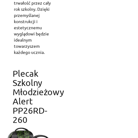
trwałość przez cały
Create wishlist
rok szkolny. Dzięki
Sign in
przemyślanej
konstrukcji i
Add to wishlist
Wishlist name
estetycznemu
You need to be logged in to save products in your wishlist.
wyglądowi będzie
idealnym
Create new list
add_circle_outline
towarzyszem
Cancel
Sig
każdego ucznia.
Cancel
Create wishl
Plecak
Szkolny
Młodzieżowy
Alert
PP26RD-
260