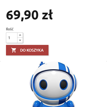
69,90 zł
Ilość

DO KOSZYKA