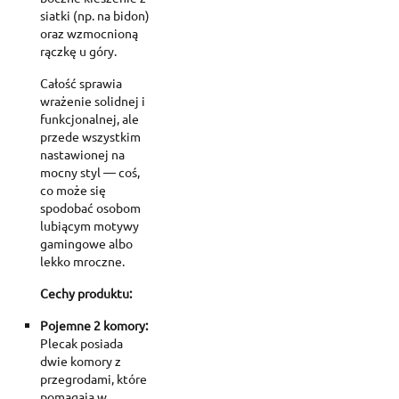
siatki (np. na bidon)
oraz wzmocnioną
rączkę u góry.
Całość sprawia
wrażenie solidnej i
funkcjonalnej, ale
przede wszystkim
nastawionej na
mocny styl — coś,
co może się
spodobać osobom
lubiącym motywy
gamingowe albo
lekko mroczne.
Cechy produktu:
Pojemne 2 komory:
Plecak posiada
dwie komory z
przegrodami, które
pomagają w