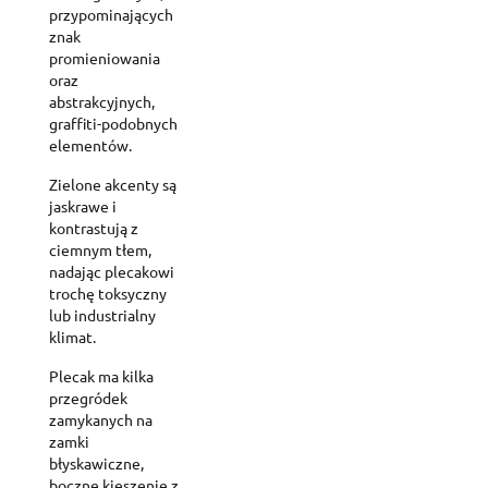
przypominających
znak
promieniowania
oraz
abstrakcyjnych,
graffiti-podobnych
elementów.
Zielone akcenty są
jaskrawe i
kontrastują z
ciemnym tłem,
nadając plecakowi
trochę toksyczny
lub industrialny
klimat.
Plecak ma kilka
przegródek
zamykanych na
zamki
błyskawiczne,
boczne kieszenie z