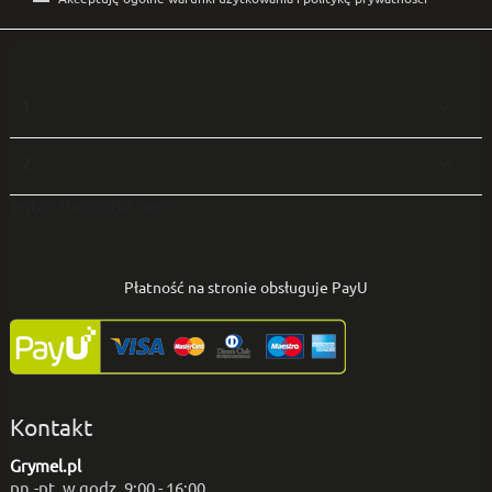
1

2

enter the code here
Płatność na stronie obsługuje PayU
Kontakt
Grymel.pl
pn.-pt. w godz. 9:00 - 16:00