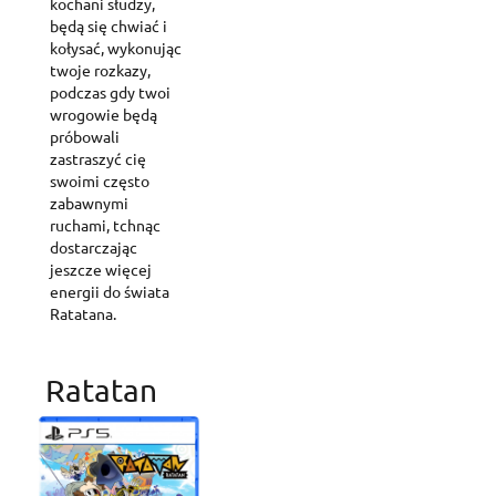
kochani słudzy,
będą się chwiać i
kołysać, wykonując
twoje rozkazy,
podczas gdy twoi
wrogowie będą
próbowali
zastraszyć cię
swoimi często
zabawnymi
ruchami, tchnąc
dostarczając
jeszcze więcej
energii do świata
Ratatana.
Ratatan