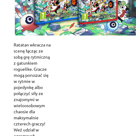
Ratatan wkracza na
scenę łącząc ze
sobą grę rytmiczną
z gatunkiem
roguelike. Gracze
mogą poruszać się
w rytmie w
pojedynkę albo
połączyć siły ze
znajomymi w
wieloosobowym
chaosie dla
maksymalnie
czterech graczy!
Weź udział w
ogromnych