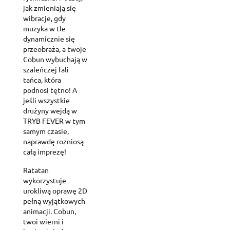
jak zmieniają się
wibracje, gdy
muzyka w tle
dynamicznie się
przeobraża, a twoje
Cobun wybuchają w
szaleńczej fali
tańca, która
podnosi tętno! A
jeśli wszystkie
drużyny wejdą w
TRYB FEVER w tym
samym czasie,
naprawdę rozniosą
całą imprezę!
Ratatan
wykorzystuje
urokliwą oprawę 2D
pełną wyjątkowych
animacji. Cobun,
twoi wierni i