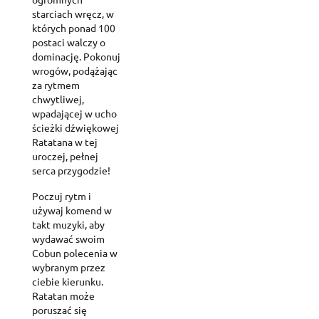
starciach wręcz, w
których ponad 100
postaci walczy o
dominację. Pokonuj
wrogów, podążając
za rytmem
chwytliwej,
wpadającej w ucho
ścieżki dźwiękowej
Ratatana w tej
uroczej, pełnej
serca przygodzie!
Poczuj rytm i
używaj komend w
takt muzyki, aby
wydawać swoim
Cobun polecenia w
wybranym przez
ciebie kierunku.
Ratatan może
poruszać się