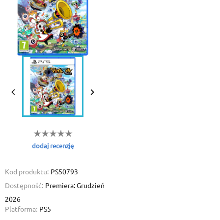


dodaj recenzję
Kod produktu:
PS50793
Dostępność:
Premiera: Grudzień
2026
Platforma:
PS5
Create wishlist