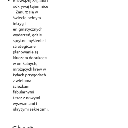
Rozwiązuj zagadki i
odkrywaj tajemnice
– Zanurz się w
świecie pełnym
intryg i
enigmatycznych
wydarzeń, gdzie
Create wishlist
sprytne myślenie i
Sign in
strategiczne
planowanie są
kluczem do sukcesu
Add to wishlist
Wishlist name
You need to be logged in to save products in your wishlist.
w unikalnych,
mrożących krew w
żyłach przygodach
Create new list
add_circle_outline
z wieloma
Cancel
Sig
ścieżkami
Cancel
Create wishl
fabularnymi —
teraz z nowymi
wyzwaniami i
ukrytymi sekretami.