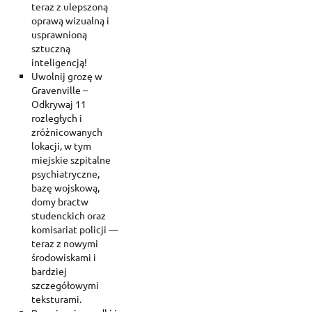
teraz z ulepszoną
oprawą wizualną i
usprawnioną
sztuczną
inteligencją!
Uwolnij grozę w
Gravenville –
Odkrywaj 11
rozległych i
zróżnicowanych
lokacji, w tym
miejskie szpitalne
psychiatryczne,
bazę wojskową,
domy bractw
studenckich oraz
komisariat policji —
teraz z nowymi
środowiskami i
bardziej
szczegółowymi
teksturami.