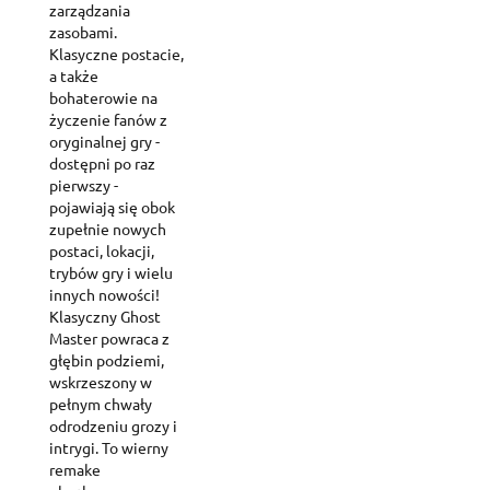
zarządzania
zasobami.
Klasyczne postacie,
a także
bohaterowie na
życzenie fanów z
oryginalnej gry -
dostępni po raz
pierwszy -
pojawiają się obok
zupełnie nowych
postaci, lokacji,
trybów gry i wielu
innych nowości!
Klasyczny Ghost
Master powraca z
głębin podziemi,
wskrzeszony w
pełnym chwały
odrodzeniu grozy i
intrygi. To wierny
remake