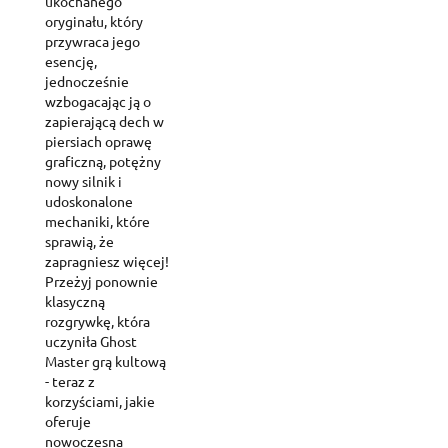
ukochanego
oryginału, który
przywraca jego
esencję,
jednocześnie
wzbogacając ją o
zapierającą dech w
piersiach oprawę
graficzną, potężny
nowy silnik i
udoskonalone
mechaniki, które
sprawią, że
zapragniesz więcej!
Przeżyj ponownie
klasyczną
rozgrywkę, która
uczyniła Ghost
Master grą kultową
- teraz z
korzyściami, jakie
oferuje
nowoczesna