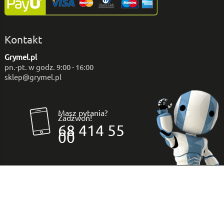
Kontakt
Grymel.pl
pn.-pt. w godz. 9:00 - 16:00
sklep@grymel.pl
Masz pytania?
Zadzwoń!
68 414 55
00