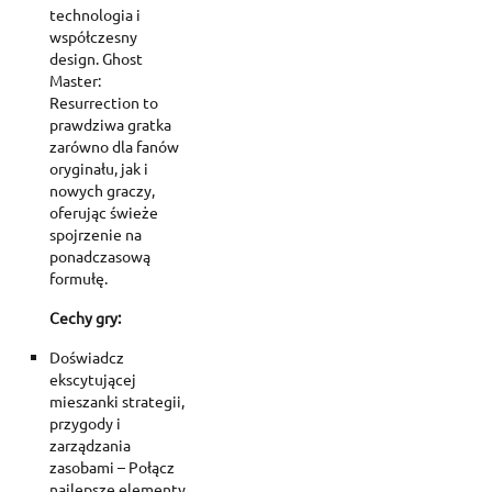
technologia i
współczesny
design. Ghost
Master:
Resurrection to
prawdziwa gratka
zarówno dla fanów
oryginału, jak i
nowych graczy,
oferując świeże
spojrzenie na
ponadczasową
formułę.
Cechy gry:
Doświadcz
ekscytującej
mieszanki strategii,
przygody i
zarządzania
zasobami – Połącz
najlepsze elementy