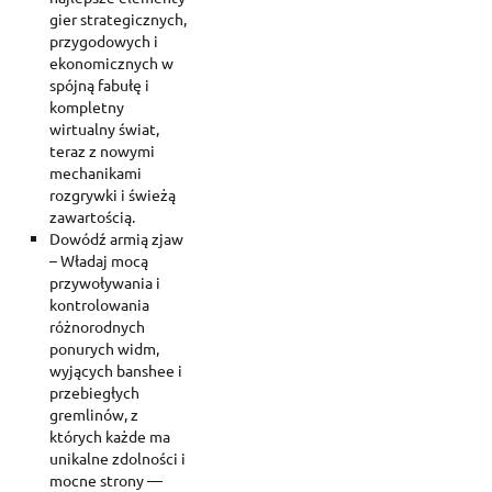
gier strategicznych,
przygodowych i
ekonomicznych w
spójną fabułę i
kompletny
wirtualny świat,
teraz z nowymi
mechanikami
rozgrywki i świeżą
zawartością.
Dowódź armią zjaw
– Władaj mocą
przywoływania i
kontrolowania
różnorodnych
ponurych widm,
wyjących banshee i
przebiegłych
gremlinów, z
których każde ma
unikalne zdolności i
mocne strony —