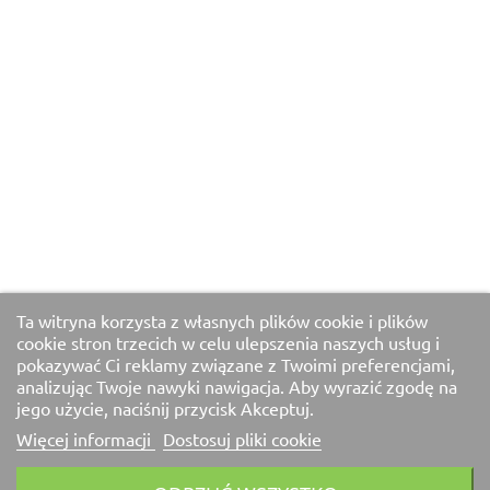
Ta witryna korzysta z własnych plików cookie i plików
cookie stron trzecich w celu ulepszenia naszych usług i
pokazywać Ci reklamy związane z Twoimi preferencjami,
analizując Twoje nawyki nawigacja. Aby wyrazić zgodę na
jego użycie, naciśnij przycisk Akceptuj.
Więcej informacji
Dostosuj pliki cookie