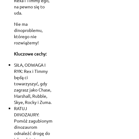
Rexa i Timmy'ego,
na pewno się to
uda.
Nie ma
dinoproblemu,
którego nie
rozwiążemy!
Kluczowe cechy:
SIŁA, ODWAGA I
RYK: Rex i Timmy
będą ci
towarzyszyć, gdy
zagrasz jako Chase,
Marshall, Rubble,
Skye, Rocky i Zuma.
RATUJ
DINOZAURY:
Pomóż zagubionym
dinozaurom
odnaleźć drogę do