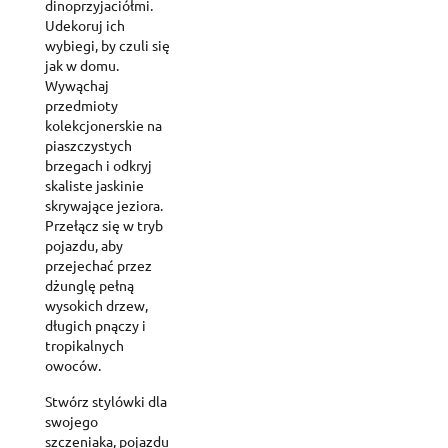
dinoprzyjaciółmi.
Udekoruj ich
wybiegi, by czuli się
jak w domu.
Wywąchaj
przedmioty
kolekcjonerskie na
piaszczystych
brzegach i odkryj
skaliste jaskinie
skrywające jeziora.
Przełącz się w tryb
pojazdu, aby
przejechać przez
dżunglę pełną
wysokich drzew,
długich pnączy i
tropikalnych
owoców.
Stwórz stylówki dla
swojego
szczeniaka, pojazdu