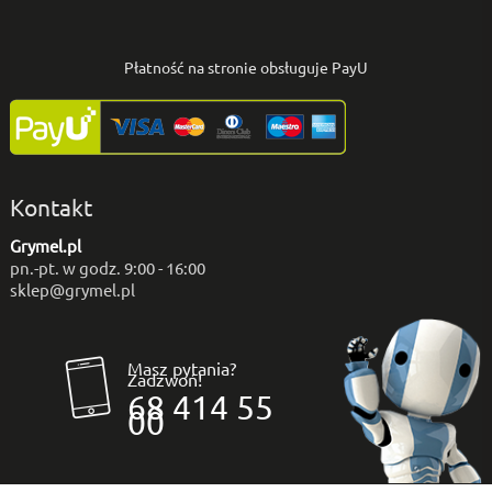
Płatność na stronie obsługuje PayU
Kontakt
Grymel.pl
pn.-pt. w godz. 9:00 - 16:00
sklep@grymel.pl
Masz pytania?
Zadzwoń!
68 414 55
00