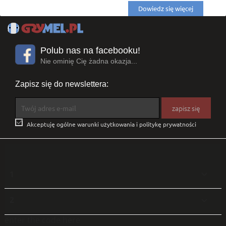
Dowiedz się więcej
Polub nas na facebooku!
Nie ominię Cię żadna okazja...
Zapisz się do newslettera:

Akceptuję ogólne warunki użytkowania i politykę prywatności
1

2

enter the code here