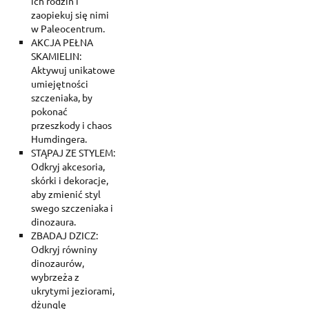
ich rodzin i
zaopiekuj się nimi
w Paleocentrum.
AKCJA PEŁNA
SKAMIELIN:
Aktywuj unikatowe
umiejętności
szczeniaka, by
pokonać
przeszkody i chaos
Humdingera.
STĄPAJ ZE STYLEM:
Odkryj akcesoria,
skórki i dekoracje,
aby zmienić styl
swego szczeniaka i
dinozaura.
ZBADAJ DZICZ:
Odkryj równiny
dinozaurów,
Create wishlist
wybrzeża z
Sign in
ukrytymi jeziorami,
dżunglę