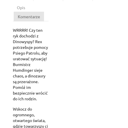
Opis
Komentarze
WRRRR! Czy ten
ryk dochodzi z
Dinowyspy? Rex
potrzebuje pomocy
Psiego Patrolu, aby
uratować sytuację!
Burmistrz
Humdinger sieje
chaos, a dinozaury
są przerażone.
Pomóż im
bezpiecznie wrócić
do ich rodzin.
Wskocz do
ogromnego,
otwartego świata,
gdzie towarzyszy ci