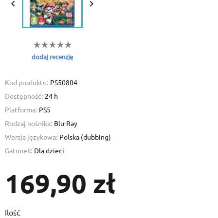


dodaj recenzję
Kod produktu:
PS50804
Dostępność:
24 h
Platforma:
PS5
Rodzaj nośnika:
Blu-Ray
Wersja językowa:
Polska (dubbing)
Gatunek:
Dla dzieci
169,90 zł
Ilość