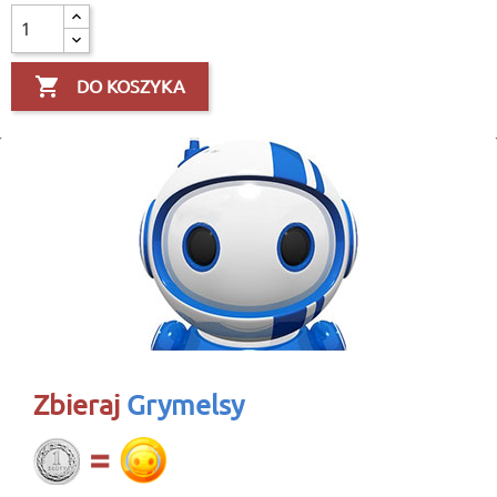

DO KOSZYKA
Zbieraj
Grymelsy