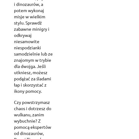
i dinozaurów, a
potem wykonaj
misje w wielkim
stylu. Sprawdź
zabawne minigry i
odkrywaj
niesamowite
niespodzianki
samodzielnie lub ze
znajomym w trybie
dla dwojga. Jeśli
utkniesz, możesz
podążać za śladami
łap i skorzystać z
ikony pomocy.
Czy powstrzymasz
chaos i dotrzesz do
wulkanu, zanim
wybuchnie? Z
pomocą ekspertów
od dinozaurów,