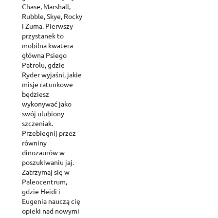
Chase, Marshall,
Rubble, Skye, Rocky
i Zuma. Pierwszy
przystanek to
mobilna kwatera
główna Psiego
Patrolu, gdzie
Ryder wyjaśni, jakie
misje ratunkowe
będziesz
wykonywać jako
swój ulubiony
szczeniak.
Przebiegnij przez
równiny
dinozaurów w
poszukiwaniu jaj.
Zatrzymaj się w
Paleocentrum,
gdzie Heidi i
Eugenia nauczą cię
opieki nad nowymi