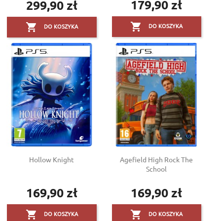
179,90 zł
299,90 zł
podstawowa
Cena
Cena


DO KOSZYKA
DO KOSZYKA
Hollow Knight
Agefield High Rock The
School
169,90 zł
169,90 zł
Cena
Cena


DO KOSZYKA
DO KOSZYKA