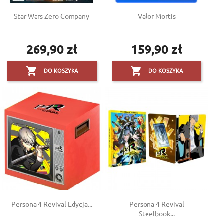
Star Wars Zero Company
Valor Mortis
269,90 zł
159,90 zł
Cena
Cena


DO KOSZYKA
DO KOSZYKA
Persona 4 Revival Edycja...
Persona 4 Revival
Steelbook...