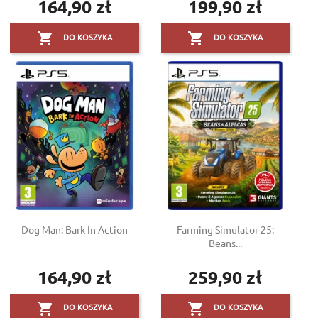
164,90 zł
199,90 zł
Cena
Cena


DO KOSZYKA
DO KOSZYKA
Dog Man: Bark In Action
Farming Simulator 25:
Beans...
164,90 zł
259,90 zł
Cena
Cena


DO KOSZYKA
DO KOSZYKA