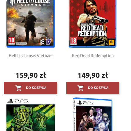
Hell Let Loose: Vietnam
Red Dead Redemption
159,90 zł
149,90 zł
Cena
Cena


DO KOSZYKA
DO KOSZYKA