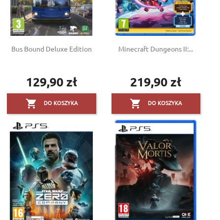
Bus Bound Deluxe Edition
Minecraft Dungeons II:...
129,90 zł
219,90 zł
Cena
Cena


DO KOSZYKA
DO KOSZYKA