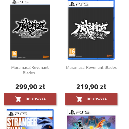
Muramasa: Revenant
Muramasa: Revenant Blades
Blades...
299,90 zł
219,90 zł
Cena
Cena


DO KOSZYKA
DO KOSZYKA