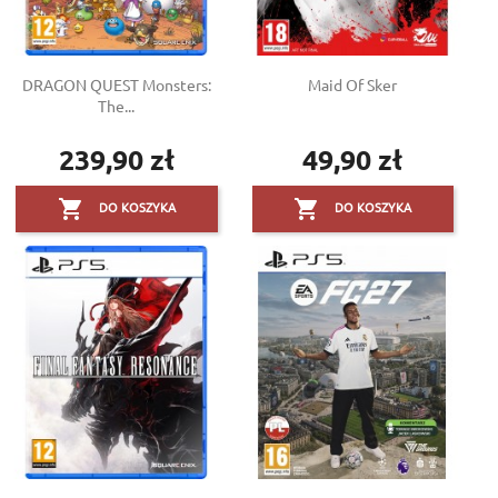
DRAGON QUEST Monsters:
Maid Of Sker
The...
239,90 zł
49,90 zł
Cena
Cena


DO KOSZYKA
DO KOSZYKA