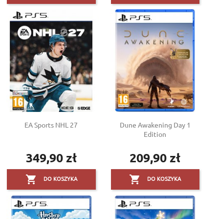
EA Sports NHL 27
Dune Awakening Day 1
Edition
349,90 zł
209,90 zł
Cena
Cena


DO KOSZYKA
DO KOSZYKA