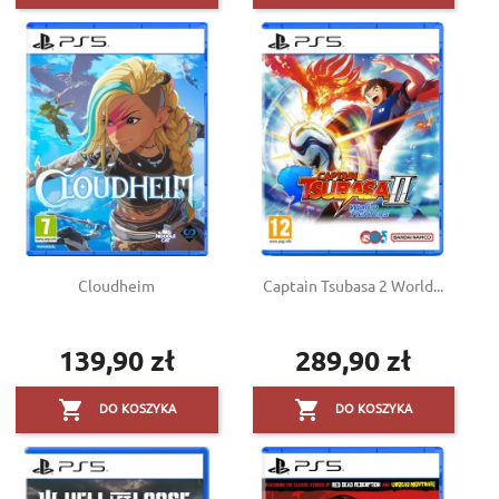
Cloudheim
Captain Tsubasa 2 World...
139,90 zł
289,90 zł
Cena
Cena


DO KOSZYKA
DO KOSZYKA