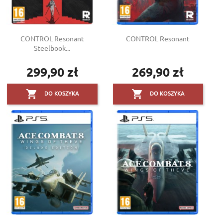
CONTROL Resonant
CONTROL Resonant
Steelbook...
299,90 zł
269,90 zł
Cena
Cena


DO KOSZYKA
DO KOSZYKA