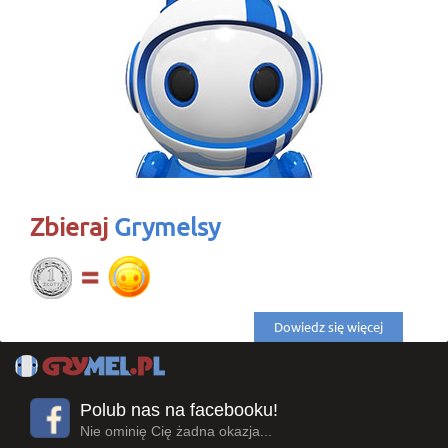
Zbieraj
Grymelsy
Dowiedz się więcej
Polub nas na facebooku!
Nie ominię Cię żadna okazja...