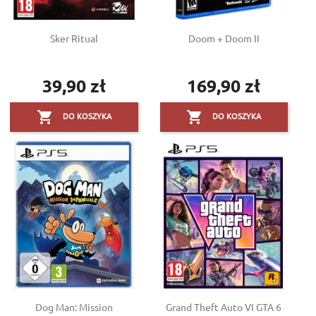
Sker Ritual
Doom + Doom II
39,90 zł
169,90 zł
Cena
Cena


DO KOSZYKA
DO KOSZYKA
Dog Man: Mission
Grand Theft Auto VI GTA 6