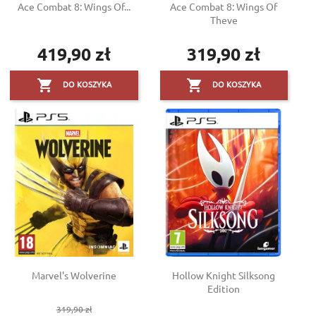
Ace Combat 8: Wings Of...
Ace Combat 8: Wings Of
Theve
419,90 zł
319,90 zł
Cena
Cena


DO KOSZYKA
DO KOSZYKA
Marvel's Wolverine
Hollow Knight Silksong
Edition
Cena
319,90 zł