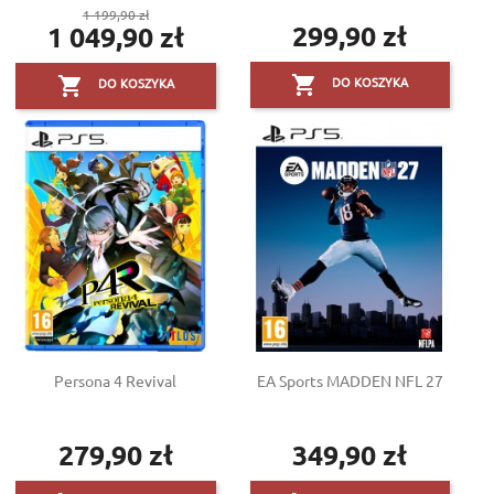
Cena
1 199,90 zł
299,90 zł
1 049,90 zł
podstawowa
Cena
Cena


DO KOSZYKA
DO KOSZYKA
Persona 4 Revival
EA Sports MADDEN NFL 27
279,90 zł
349,90 zł
Cena
Cena