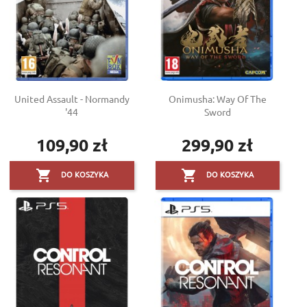
United Assault - Normandy
Onimusha: Way Of The
'44
Sword
109,90 zł
299,90 zł
Cena
Cena


DO KOSZYKA
DO KOSZYKA