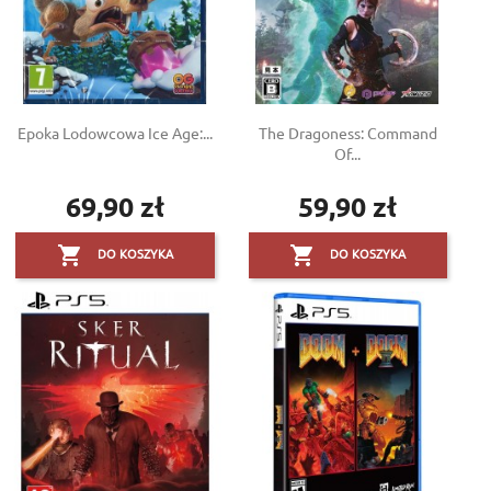
Epoka Lodowcowa Ice Age:...
The Dragoness: Command
Of...
69,90 zł
59,90 zł
Cena
Cena


DO KOSZYKA
DO KOSZYKA