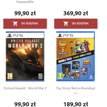
Impawsible
99,90 zł
369,90 zł
Cena
Cena


DO KOSZYKA
DO KOSZYKA
United Assault - World War 2
Toy Story: Retro Roundup!
+...
99,90 zł
189,90 zł
Cena
Cena