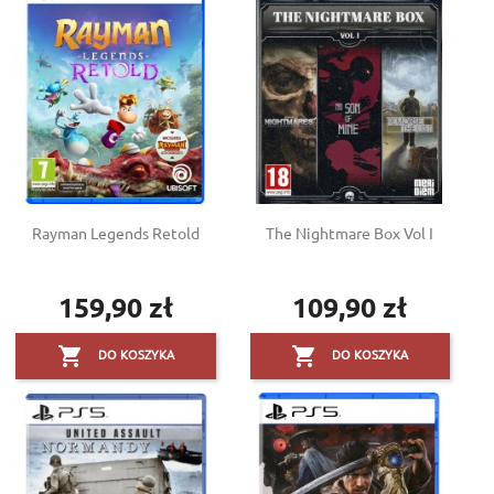
Rayman Legends Retold
The Nightmare Box Vol I
159,90 zł
109,90 zł
Cena
Cena


DO KOSZYKA
DO KOSZYKA