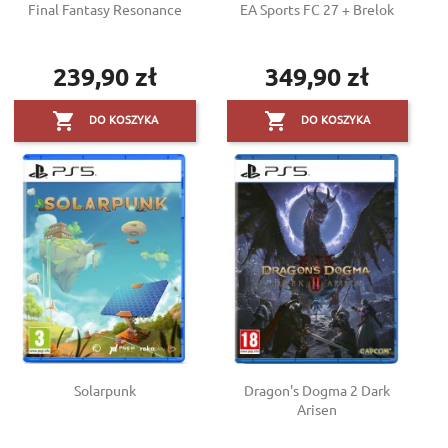
Final Fantasy Resonance
EA Sports FC 27 + Brelok
239,90 zł
349,90 zł
Cena
Cena


DO KOSZYKA
DO KOSZYKA
Solarpunk
Dragon's Dogma 2 Dark
Arisen