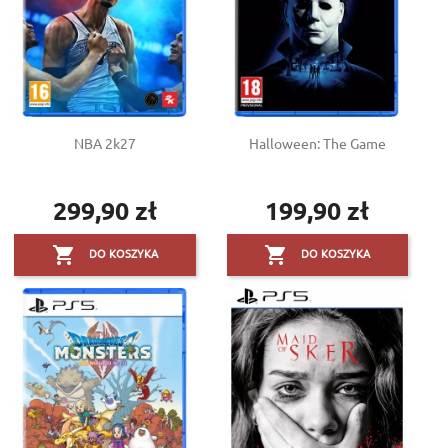
NBA 2k27
Halloween: The Game
299,90 zł
199,90 zł
Cena
Cena


DO KOSZYKA
DO KOSZYKA