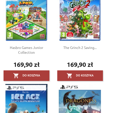
Hasbro Games Junior
The Grinch 2 Saving...
Collection
169,90 zł
169,90 zł
Cena
Cena


DO KOSZYKA
DO KOSZYKA