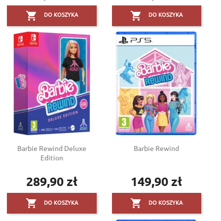


DO KOSZYKA
DO KOSZYKA
Barbie Rewind Deluxe
Barbie Rewind
Edition
289,90 zł
149,90 zł
Cena
Cena


DO KOSZYKA
DO KOSZYKA