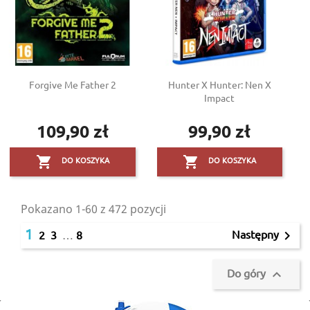
Forgive Me Father 2
Hunter X Hunter: Nen X
Impact
109,90 zł
99,90 zł
Cena
Cena


DO KOSZYKA
DO KOSZYKA
Pokazano 1-60 z 472 pozycji
1
Następny

2
3
…
8
Do góry
